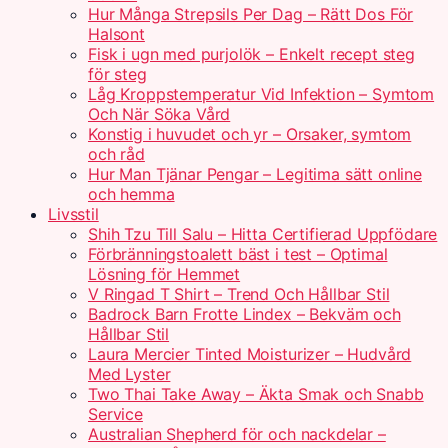
Hur Många Strepsils Per Dag – Rätt Dos För
Halsont
Fisk i ugn med purjolök – Enkelt recept steg
för steg
Låg Kroppstemperatur Vid Infektion – Symtom
Och När Söka Vård
Konstig i huvudet och yr – Orsaker, symtom
och råd
Hur Man Tjänar Pengar – Legitima sätt online
och hemma
Livsstil
Shih Tzu Till Salu – Hitta Certifierad Uppfödare
Förbränningstoalett bäst i test – Optimal
Lösning för Hemmet
V Ringad T Shirt – Trend Och Hållbar Stil
Badrock Barn Frotte Lindex – Bekväm och
Hållbar Stil
Laura Mercier Tinted Moisturizer – Hudvård
Med Lyster
Two Thai Take Away – Äkta Smak och Snabb
Service
Australian Shepherd för och nackdelar –