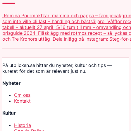
Romina Pourmokhtari mamma och pappa – familjebakgru
som inte ville bli läst – handling och bästsäljare
Våfflor re
tabell – aktuellt 27 april
5/16 tum till mm – omvandling och 
prisguide 2024
Fläsklägg med rotmos recept – så lyckas
och Tre Kronors uttåg
Dela inlägg på Instagram: Steg-för-
På utblicken.se hittar du nyheter, kultur och tips —
kurerat för det som är relevant just nu.
Nyheter
Om oss
Kontakt
Kultur
Historia
Cookie Policy