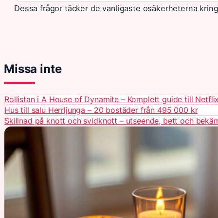
Dessa frågor täcker de vanligaste osäkerheterna kring
Missa inte
Rollistan i A House of Dynamite – Komplett guide till Netflix
Hus till salu Herrljunga – 20 bostäder från 495 000 kr
Skillnad på knott och svidknott – utseende, bett och bekä