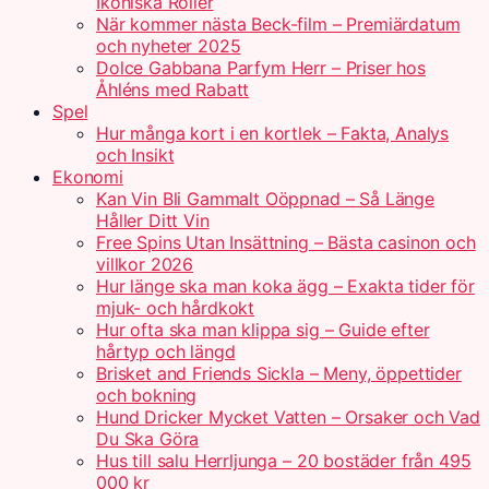
Ikoniska Roller
När kommer nästa Beck-film – Premiärdatum
och nyheter 2025
Dolce Gabbana Parfym Herr – Priser hos
Åhléns med Rabatt
Spel
Hur många kort i en kortlek – Fakta, Analys
och Insikt
Ekonomi
Kan Vin Bli Gammalt Oöppnad – Så Länge
Håller Ditt Vin
Free Spins Utan Insättning – Bästa casinon och
villkor 2026
Hur länge ska man koka ägg – Exakta tider för
mjuk- och hårdkokt
Hur ofta ska man klippa sig – Guide efter
hårtyp och längd
Brisket and Friends Sickla – Meny, öppettider
och bokning
Hund Dricker Mycket Vatten – Orsaker och Vad
Du Ska Göra
Hus till salu Herrljunga – 20 bostäder från 495
000 kr