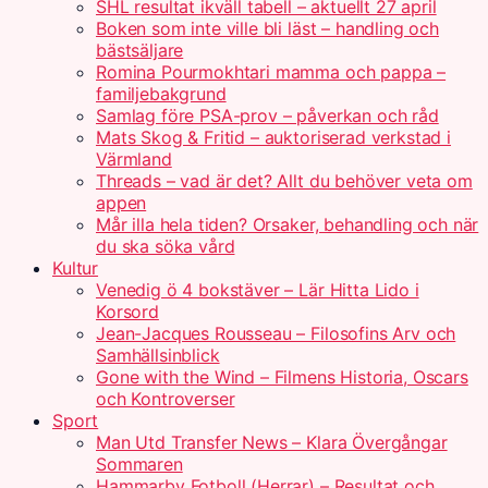
SHL resultat ikväll tabell – aktuellt 27 april
Boken som inte ville bli läst – handling och
bästsäljare
Romina Pourmokhtari mamma och pappa –
familjebakgrund
Samlag före PSA-prov – påverkan och råd
Mats Skog & Fritid – auktoriserad verkstad i
Värmland
Threads – vad är det? Allt du behöver veta om
appen
Mår illa hela tiden? Orsaker, behandling och när
du ska söka vård
Kultur
Venedig ö 4 bokstäver – Lär Hitta Lido i
Korsord
Jean-Jacques Rousseau – Filosofins Arv och
Samhällsinblick
Gone with the Wind – Filmens Historia, Oscars
och Kontroverser
Sport
Man Utd Transfer News – Klara Övergångar
Sommaren
Hammarby Fotboll (Herrar) – Resultat och