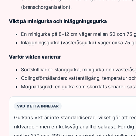
(branschorganisation).
Vikt på minigurka och inläggningsgurka
En minigurka på 8–12 cm väger mellan 50 och 75 
Inläggningsgurka (västeråsgurka) väger cirka 75 gr
Varför vikten varierar
Sortskillnader: slanggurka, minigurka och västeråsg
Odlingsförhållanden: vattentillgång, temperatur och
Mognadsgrad: en gurka som skördats senare i säso
VAD DETTA INNEBÄR
Gurkans vikt är inte standardiserad, vilket gör att 
riktvärde – men en köksvåg är alltid säkrast. För dig
mellan 270 och 400 gram marginell när det gäller en