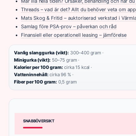
Mår illa hela tiden? Orsaker, behandling och när d
Threads – vad är det? Allt du behöver veta om ap
Mats Skog & Fritid – auktoriserad verkstad i Värml
Samlag före PSA-prov – påverkan och råd
Finansiell eller operationell leasing – jämförelse
Vanlig slanggurka (vikt):
300–400 gram ·
Minigurka (vikt):
50–75 gram ·
Kalorier per 100 gram:
cirka 15 kcal ·
Vatteninnehåll:
cirka 96 % ·
Fiber per 100 gram:
0,5 gram
SNABBÖVERSIKT