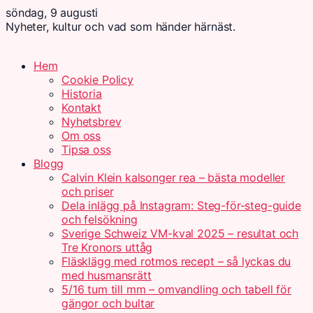
söndag, 9 augusti
Nyheter, kultur och vad som händer härnäst.
Hem
Cookie Policy
Historia
Kontakt
Nyhetsbrev
Om oss
Tipsa oss
Blogg
Calvin Klein kalsonger rea – bästa modeller
och priser
Dela inlägg på Instagram: Steg-för-steg-guide
och felsökning
Sverige Schweiz VM-kval 2025 – resultat och
Tre Kronors uttåg
Fläsklägg med rotmos recept – så lyckas du
med husmansrätt
5/16 tum till mm – omvandling och tabell för
gängor och bultar