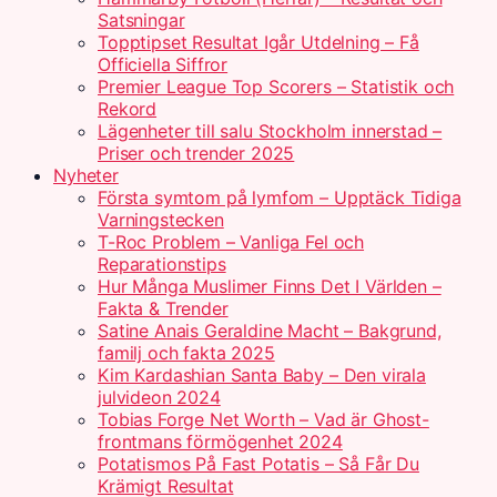
Satsningar
Topptipset Resultat Igår Utdelning – Få
Officiella Siffror
Premier League Top Scorers – Statistik och
Rekord
Lägenheter till salu Stockholm innerstad –
Priser och trender 2025
Nyheter
Första symtom på lymfom – Upptäck Tidiga
Varningstecken
T-Roc Problem – Vanliga Fel och
Reparationstips
Hur Många Muslimer Finns Det I Världen –
Fakta & Trender
Satine Anais Geraldine Macht – Bakgrund,
familj och fakta 2025
Kim Kardashian Santa Baby – Den virala
julvideon 2024
Tobias Forge Net Worth – Vad är Ghost-
frontmans förmögenhet 2024
Potatismos På Fast Potatis – Så Får Du
Krämigt Resultat