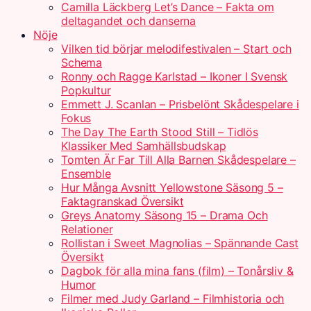
Camilla Läckberg Let’s Dance – Fakta om
deltagandet och danserna
Nöje
Vilken tid börjar melodifestivalen – Start och
Schema
Ronny och Ragge Karlstad – Ikoner I Svensk
Popkultur
Emmett J. Scanlan – Prisbelönt Skådespelare i
Fokus
The Day The Earth Stood Still – Tidlös
Klassiker Med Samhällsbudskap
Tomten Är Far Till Alla Barnen Skådespelare –
Ensemble
Hur Många Avsnitt Yellowstone Säsong 5 –
Faktagranskad Översikt
Greys Anatomy Säsong 15 – Drama Och
Relationer
Rollistan i Sweet Magnolias – Spännande Cast
Översikt
Dagbok för alla mina fans (film) – Tonårsliv &
Humor
Filmer med Judy Garland – Filmhistoria och