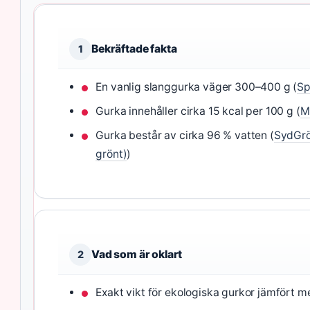
Bekräftade fakta
1
En vanlig slanggurka väger 300–400 g (
Sp
Gurka innehåller cirka 15 kcal per 100 g (
M
Gurka består av cirka 96 % vatten (
SydGrö
grönt)
)
Vad som är oklart
2
Exakt vikt för ekologiska gurkor jämfört med