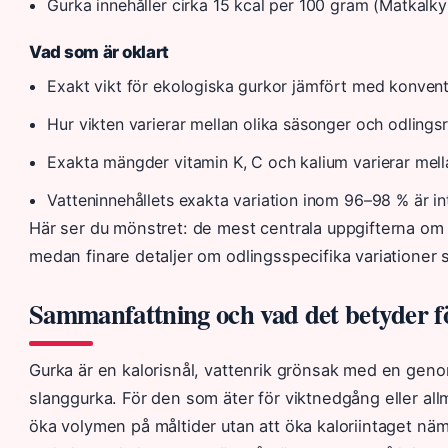
Gurka innehåller cirka 15 kcal per 100 gram (Matkalkyl.
Vad som är oklart
Exakt vikt för ekologiska gurkor jämfört med konvention
Hur vikten varierar mellan olika säsonger och odlingsr
Exakta mängder vitamin K, C och kalium varierar mella
Vatteninnehållets exakta variation inom 96–98 % är inte
Här ser du mönstret: de mest centrala uppgifterna om 
medan finare detaljer om odlingsspecifika variationer s
Sammanfattning och vad det betyder f
Gurka är en kalorisnål, vattenrik grönsak med en gen
slanggurka. För den som äter för viktnedgång eller allm
öka volymen på måltider utan att öka kaloriintaget n