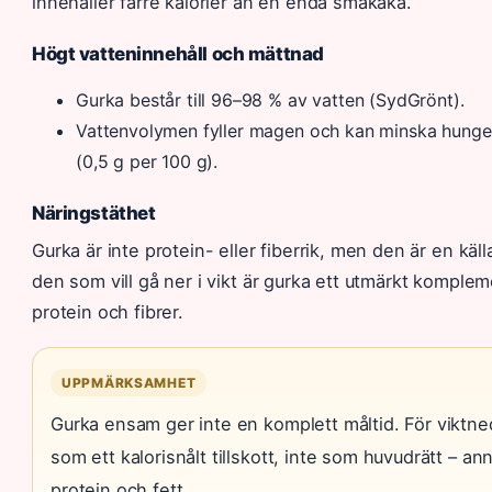
innehåller färre kalorier än en enda småkaka.
Högt vatteninnehåll och mättnad
Gurka består till 96–98 % av vatten (SydGrönt).
Vattenvolymen fyller magen och kan minska hungerk
(0,5 g per 100 g).
Näringstäthet
Gurka är inte protein- eller fiberrik, men den är en käll
den som vill gå ner i vikt är gurka ett utmärkt komplem
protein och fibrer.
UPPMÄRKSAMHET
Gurka ensam ger inte en komplett måltid. För viktne
som ett kalorisnålt tillskott, inte som huvudrätt – an
protein och fett.