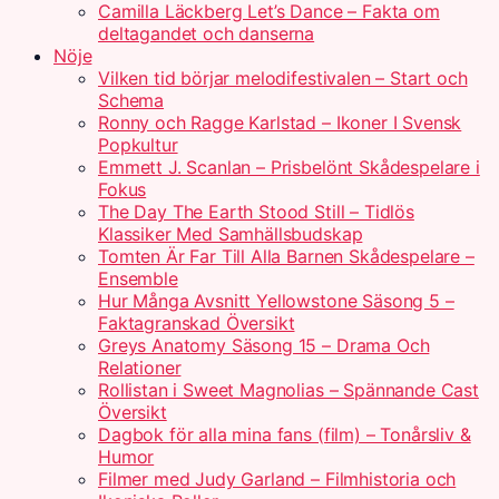
Camilla Läckberg Let’s Dance – Fakta om
deltagandet och danserna
Nöje
Vilken tid börjar melodifestivalen – Start och
Schema
Ronny och Ragge Karlstad – Ikoner I Svensk
Popkultur
Emmett J. Scanlan – Prisbelönt Skådespelare i
Fokus
The Day The Earth Stood Still – Tidlös
Klassiker Med Samhällsbudskap
Tomten Är Far Till Alla Barnen Skådespelare –
Ensemble
Hur Många Avsnitt Yellowstone Säsong 5 –
Faktagranskad Översikt
Greys Anatomy Säsong 15 – Drama Och
Relationer
Rollistan i Sweet Magnolias – Spännande Cast
Översikt
Dagbok för alla mina fans (film) – Tonårsliv &
Humor
Filmer med Judy Garland – Filmhistoria och