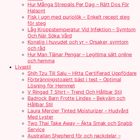
Hur Många Strepsils Per Dag – Rätt Dos För
Halsont
Fisk i ugn med purjolök – Enkelt recept steg
för steg
Låg Kroppstemperatur Vid Infektion – Symtom
Och När Söka Vård
Konstig i huvudet och yr – Orsaker, symtom
och råd
Hur Man Tjänar Pengar – Legitima sätt online
och hemma
Livsstil
Shih Tzu Till Salu – Hitta Certifierad Uppfödare
Förbränningstoalett bäst i test – Optimal
Lösning för Hemmet
V Ringad T Shirt – Trend Och Hållbar Stil
Badrock Barn Frotte Lindex – Bekväm och
Hållbar Stil
Laura Mercier Tinted Moisturizer – Hudvård
Med Lyster
Two Thai Take Away – Äkta Smak och Snabb
Service
Australian Shepherd för och nackdelar –