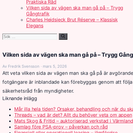
Praktiska Råd
Vilken sida av vägen ska man gå på – Trygg
Gångtrafik
Charles Heidsieck Brut Réserve – Klassisk
Elegans
Sök
efter:
Vilken sida av vägen ska man gå på – Trygg Gång
Av Fredrik Svensson · mars 5, 2026
Att veta vilken sida av vägen man ska gå på är avgörand
fotgängare är inblandade kan förebyggas genom att följa
säkerhetsråd från myndigheter.
Liknande inlägg
Mår illa hela tiden? Orsaker, behandling och när du s
Threads – vad är det? Allt du behöver veta om appen
Mats Skog & Fritid – auktoriserad verkstad i Värmlan
Samlag före PSA-prov – påverkan och råd
Finansiell eller operationell leasing – jämförelse