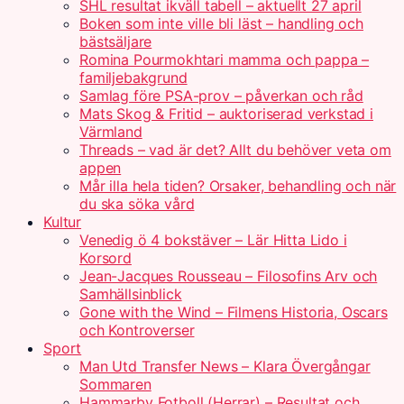
SHL resultat ikväll tabell – aktuellt 27 april
Boken som inte ville bli läst – handling och
bästsäljare
Romina Pourmokhtari mamma och pappa –
familjebakgrund
Samlag före PSA-prov – påverkan och råd
Mats Skog & Fritid – auktoriserad verkstad i
Värmland
Threads – vad är det? Allt du behöver veta om
appen
Mår illa hela tiden? Orsaker, behandling och när
du ska söka vård
Kultur
Venedig ö 4 bokstäver – Lär Hitta Lido i
Korsord
Jean-Jacques Rousseau – Filosofins Arv och
Samhällsinblick
Gone with the Wind – Filmens Historia, Oscars
och Kontroverser
Sport
Man Utd Transfer News – Klara Övergångar
Sommaren
Hammarby Fotboll (Herrar) – Resultat och