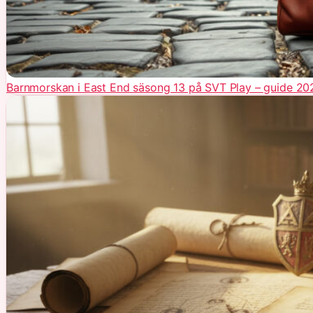
Barnmorskan i East End säsong 13 på SVT Play – guide 20