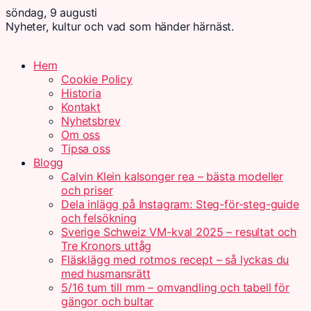
söndag, 9 augusti
Nyheter, kultur och vad som händer härnäst.
Hem
Cookie Policy
Historia
Kontakt
Nyhetsbrev
Om oss
Tipsa oss
Blogg
Calvin Klein kalsonger rea – bästa modeller
och priser
Dela inlägg på Instagram: Steg-för-steg-guide
och felsökning
Sverige Schweiz VM-kval 2025 – resultat och
Tre Kronors uttåg
Fläsklägg med rotmos recept – så lyckas du
med husmansrätt
5/16 tum till mm – omvandling och tabell för
gängor och bultar