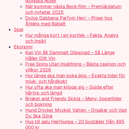
Ikoniska Roller
När kommer nästa Beck-film – Premiärdatum
och nyheter 2025
Dolce Gabbana Parfym Herr – Priser hos
Åhléns med Rabatt
Spel
Hur många kort i en kortlek – Fakta, Analys
och Insikt
Ekonomi
Kan Vin Bli Gammalt Oöppnad – Så Länge
Håller Ditt Vin
Free Spins Utan Insättning – Bästa casinon och
villkor 2026
Hur länge ska man koka ägg – Exakta tider för
mjuk- och hårdkokt
Hur ofta ska man klippa sig – Guide efter
hårtyp och längd
Brisket and Friends Sickla – Meny, öppettider
och bokning
Hund Dricker Mycket Vatten – Orsaker och Vad
Du Ska Göra
Hus till salu Herrljunga – 20 bostäder från 495
000 kr