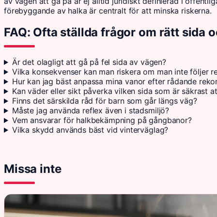
av vägen att gå på är ej alltid juridiskt definierad i offentli
förebyggande av halka är centralt för att minska riskerna.
FAQ: Ofta ställda frågor om rätt sida 
Är det olagligt att gå på fel sida av vägen?
Vilka konsekvenser kan man riskera om man inte följer r
Hur kan jag bäst anpassa mina vanor efter rådande rek
Kan väder eller sikt påverka vilken sida som är säkrast a
Finns det särskilda råd för barn som går längs väg?
Måste jag använda reflex även i stadsmiljö?
Vem ansvarar för halkbekämpning på gångbanor?
Vilka skydd används bäst vid vinterväglag?
Missa inte