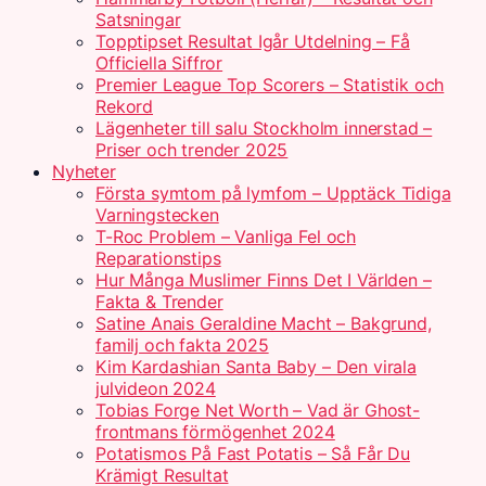
Satsningar
Topptipset Resultat Igår Utdelning – Få
Officiella Siffror
Premier League Top Scorers – Statistik och
Rekord
Lägenheter till salu Stockholm innerstad –
Priser och trender 2025
Nyheter
Första symtom på lymfom – Upptäck Tidiga
Varningstecken
T-Roc Problem – Vanliga Fel och
Reparationstips
Hur Många Muslimer Finns Det I Världen –
Fakta & Trender
Satine Anais Geraldine Macht – Bakgrund,
familj och fakta 2025
Kim Kardashian Santa Baby – Den virala
julvideon 2024
Tobias Forge Net Worth – Vad är Ghost-
frontmans förmögenhet 2024
Potatismos På Fast Potatis – Så Får Du
Krämigt Resultat