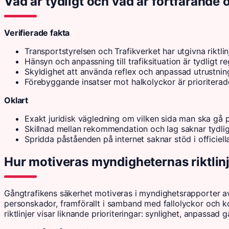
Vad är tydligt och vad är fortfarande 
Verifierade fakta
Transportstyrelsen och Trafikverket har utgivna riktlinj
Hänsyn och anpassning till trafiksituation är tydligt re
Skyldighet att använda reflex och anpassad utrustning f
Förebyggande insatser mot halkolyckor är prioriterad
Oklart
Exakt juridisk vägledning om vilken sida man ska gå på 
Skillnad mellan rekommendation och lag saknar tydlig 
Spridda påståenden på internet saknar stöd i officiella
Hur motiveras myndigheternas riktlinj
Gångtrafikens säkerhet motiveras i myndighetsrapporter av 
personskador, framförallt i samband med fallolyckor och kol
riktlinjer visar liknande prioriteringar: synlighet, anpassa