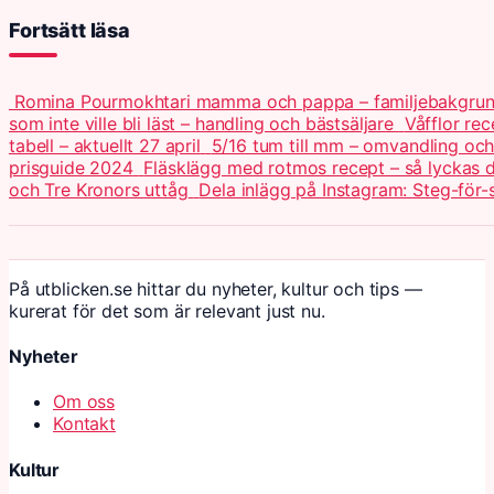
Fortsätt läsa
Romina Pourmokhtari mamma och pappa – familjebakgru
som inte ville bli läst – handling och bästsäljare
Våfflor re
tabell – aktuellt 27 april
5/16 tum till mm – omvandling och 
prisguide 2024
Fläsklägg med rotmos recept – så lyckas
och Tre Kronors uttåg
Dela inlägg på Instagram: Steg-för-
På utblicken.se hittar du nyheter, kultur och tips —
kurerat för det som är relevant just nu.
Nyheter
Om oss
Kontakt
Kultur