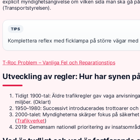
explicit myndighetsangivelse om vilken sida man ska gå på p
(Transportstyrelsen).
TIPS
Komplettera reflex med ficklampa på större vägar med m
T-Roc Problem – Vanliga Fel och Reparationstips
Utveckling av regler: Hur har synen 
Tidigt 1900-tal
: Äldre trafikregler gav vaga anvisnin
miljöer. (Oklart)
1950–1980
: Successivt introducerades trottoarer och 
2000-talet
: Myndigheterna skärper fokus på säkerhet
(
Trafikverket
)
2019
: Gemensam nationell prioritering av insatsområd