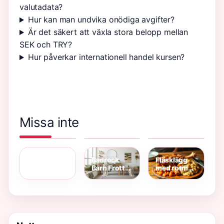
valutadata?
Hur kan man undvika onödiga avgifter?
Är det säkert att växla stora belopp mellan
SEK och TRY?
Hur påverkar internationell handel kursen?
Missa inte
Vilken olja
När lär sig
Lax i ugn
till min bil?
barn sitta? –
med crème
Konstig i
Hitta rätt
Utvecklingstabell
fraiche och
huvudet
med
och
citron –
och yr –
regnummer
säkerhet
saftigt
Orsaker,
recept &
Badrock
Fläsklägg
symtom
guide
Barn Frotte
med rotmos
och råd
Lindex –
recept – så
Bekväm och
lyckas du
Hållbar Stil
med
husmansrätt