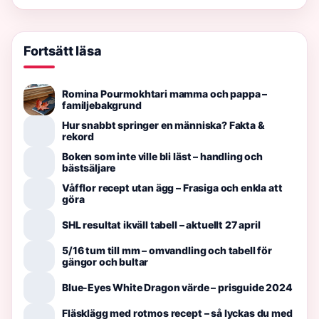
Fortsätt läsa
Romina Pourmokhtari mamma och pappa –
familjebakgrund
Hur snabbt springer en människa? Fakta &
rekord
Boken som inte ville bli läst – handling och
bästsäljare
Våfflor recept utan ägg – Frasiga och enkla att
göra
SHL resultat ikväll tabell – aktuellt 27 april
5/16 tum till mm – omvandling och tabell för
gängor och bultar
Blue-Eyes White Dragon värde – prisguide 2024
Fläsklägg med rotmos recept – så lyckas du med