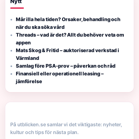
Nytt
Mår illa hela tiden? Orsaker, behandling och
när du ska söka vård
Threads – vad är det? Allt du behöver veta om
appen
Mats Skog & Fritid – auktoriserad verkstad i
Värmland
Samlag före PSA-prov – påverkan och råd
Finansiell eller operationell leasing –
jämförelse
På utblicken.se samlar vi det viktigaste: nyheter,
kultur och tips för nästa plan.