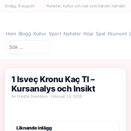
lördag, 8 augusti
Nyheter, kultur och vad som händer härnäst.
Hem
Blogg
Kultur
Sport
Nyheter
Nöje
Spel
Ekonomi
Sök
efter:
1 Isveç Kronu Kaç Tl –
Kursanalys och Insikt
Av Fredrik Svensson · februari 13, 2026
Liknande inlägg