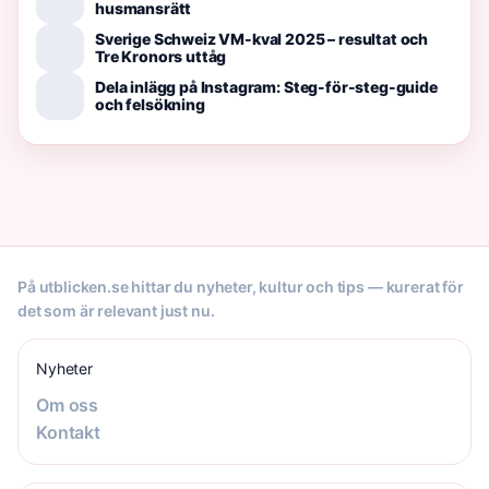
husmansrätt
Sverige Schweiz VM-kval 2025 – resultat och
Tre Kronors uttåg
Dela inlägg på Instagram: Steg-för-steg-guide
och felsökning
På utblicken.se hittar du nyheter, kultur och tips — kurerat för
det som är relevant just nu.
Nyheter
Om oss
Kontakt