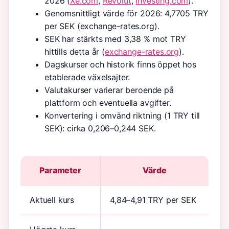
2026 (
Xe.com
,
Revolut
,
Investing.com
).
Genomsnittligt värde för 2026: 4,7705 TRY
per SEK (exchange-rates.org).
SEK har stärkts med 3,38 % mot TRY
hittills detta år (
exchange-rates.org
).
Dagskurser och historik finns öppet hos
etablerade växelsajter.
Valutakurser varierar beroende på
plattform och eventuella avgifter.
Konvertering i omvänd riktning (1 TRY till
SEK): cirka 0,206–0,244 SEK.
Parameter
Värde
Aktuell kurs
4,84–4,91 TRY per SEK