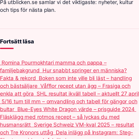
På utblicken.se samlar vi det viktigaste: nyheter, kultur
och tips för nästa plan.
Fortsätt läsa
Romina Pourmokhtari mamma och pappa –
familjebakgrund
Hur snabbt springer en människa?
Fakta & rekord
Boken som inte ville bli läst – handling
och bästsäljare
Våfflor recept utan ägg – Frasiga och
enkla att göra
SHL resultat ikväll tabell – aktuellt 27 april
5/16 tum till mm – omvandling och tabell för gängor och
bultar
Blue-Eyes White Dragon värde – prisguide 2024
Fläsklägg med rotmos recept – så lyckas du med
husmansrätt
Sverige Schweiz VM-kval 2025 – resultat
och Tre Kronors uttåg
Dela inlägg på Instagram: Steg-