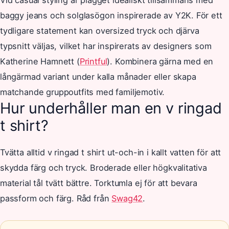
Vid casual styling är plagget idealiskt tillsammans med
baggy jeans och solglasögon inspirerade av Y2K. För ett
tydligare statement kan oversized tryck och djärva
typsnitt väljas, vilket har inspirerats av designers som
Katherine Hamnett (
Printful
). Kombinera gärna med en
långärmad variant under kalla månader eller skapa
matchande gruppoutfits med familjemotiv.
Hur underhåller man en v ringad
t shirt?
Tvätta alltid v ringad t shirt ut-och-in i kallt vatten för att
skydda färg och tryck. Broderade eller högkvalitativa
material tål tvätt bättre. Torktumla ej för att bevara
passform och färg. Råd från
Swag42
.