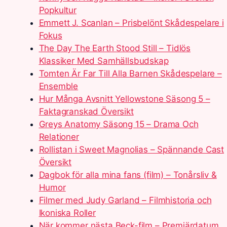
Popkultur
Emmett J. Scanlan – Prisbelönt Skådespelare i
Fokus
The Day The Earth Stood Still – Tidlös
Klassiker Med Samhällsbudskap
Tomten Är Far Till Alla Barnen Skådespelare –
Ensemble
Hur Många Avsnitt Yellowstone Säsong 5 –
Faktagranskad Översikt
Greys Anatomy Säsong 15 – Drama Och
Relationer
Rollistan i Sweet Magnolias – Spännande Cast
Översikt
Dagbok för alla mina fans (film) – Tonårsliv &
Humor
Filmer med Judy Garland – Filmhistoria och
Ikoniska Roller
När kommer nästa Beck-film – Premiärdatum