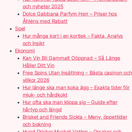
och nyheter 2025
Dolce Gabbana Parfym Herr – Priser hos
Åhléns med Rabatt
Spel
Hur många kort i en kortlek – Fakta, Analys
och Insikt
Ekonomi
Kan Vin Bli Gammalt Oöppnad – Så Länge
Håller Ditt Vin
Free Spins Utan Insättning – Bästa casinon och
villkor 2026
Hur länge ska man koka ägg – Exakta tider för
mjuk- och hårdkokt
Hur ofta ska man klippa sig – Guide efter
hårtyp och längd
Brisket and Friends Sickla – Meny, öppettider
och bokning
Hund Dricker Mycket Vatten – Orsaker och