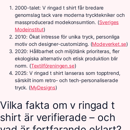
2000-talet
: V ringad t shirt får bredare
genomslag tack vare moderna trycktekniker och
massproducerad modekonsumtion. (
Sveriges
Modeinstitut
)
2010
: Ökat intresse för unika tryck, personliga
motiv och designer-customizing. (
Modeverket.se
)
2020
: Hållbarhet och miljötänk prioriteras, fler
ekologiska alternativ och etisk produktion blir
norm. (
Textilföreningen.se
)
2025
: V ringad t shirt lanseras som topptrend,
särskilt inom retro- och tech-personaliserade
tryck. (
MyDesigns
)
Vilka fakta om v ringad t
shirt är verifierade – och
vad är fortfarande oklart?