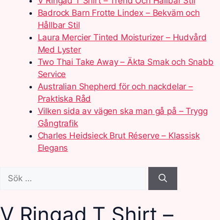
V Ringad T Shirt – Trend Och Hållbar Stil
Badrock Barn Frotte Lindex – Bekväm och
Hållbar Stil
Laura Mercier Tinted Moisturizer – Hudvård
Med Lyster
Two Thai Take Away – Äkta Smak och Snabb
Service
Australian Shepherd för och nackdelar –
Praktiska Råd
Vilken sida av vägen ska man gå på – Trygg
Gångtrafik
Charles Heidsieck Brut Réserve – Klassisk
Elegans
Sök
efter:
V Ringad T Shirt –