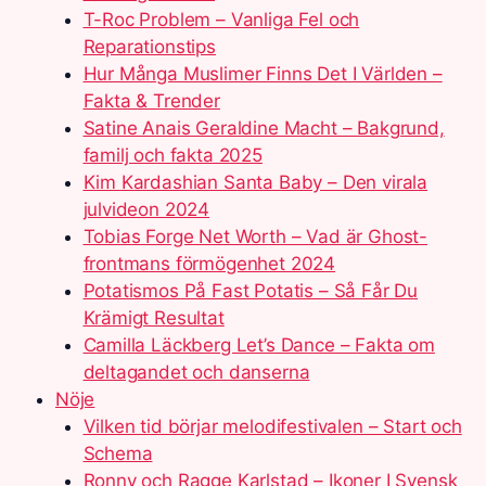
T-Roc Problem – Vanliga Fel och
Reparationstips
Hur Många Muslimer Finns Det I Världen –
Fakta & Trender
Satine Anais Geraldine Macht – Bakgrund,
familj och fakta 2025
Kim Kardashian Santa Baby – Den virala
julvideon 2024
Tobias Forge Net Worth – Vad är Ghost-
frontmans förmögenhet 2024
Potatismos På Fast Potatis – Så Får Du
Krämigt Resultat
Camilla Läckberg Let’s Dance – Fakta om
deltagandet och danserna
Nöje
Vilken tid börjar melodifestivalen – Start och
Schema
Ronny och Ragge Karlstad – Ikoner I Svensk