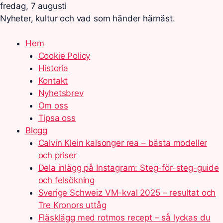
fredag, 7 augusti
Nyheter, kultur och vad som händer härnäst.
Hem
Cookie Policy
Historia
Kontakt
Nyhetsbrev
Om oss
Tipsa oss
Blogg
Calvin Klein kalsonger rea – bästa modeller
och priser
Dela inlägg på Instagram: Steg-för-steg-guide
och felsökning
Sverige Schweiz VM-kval 2025 – resultat och
Tre Kronors uttåg
Fläsklägg med rotmos recept – så lyckas du