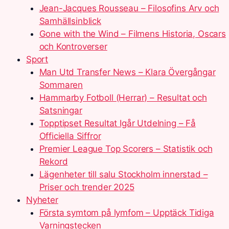
Jean-Jacques Rousseau – Filosofins Arv och
Samhällsinblick
Gone with the Wind – Filmens Historia, Oscars
och Kontroverser
Sport
Man Utd Transfer News – Klara Övergångar
Sommaren
Hammarby Fotboll (Herrar) – Resultat och
Satsningar
Topptipset Resultat Igår Utdelning – Få
Officiella Siffror
Premier League Top Scorers – Statistik och
Rekord
Lägenheter till salu Stockholm innerstad –
Priser och trender 2025
Nyheter
Första symtom på lymfom – Upptäck Tidiga
Varningstecken