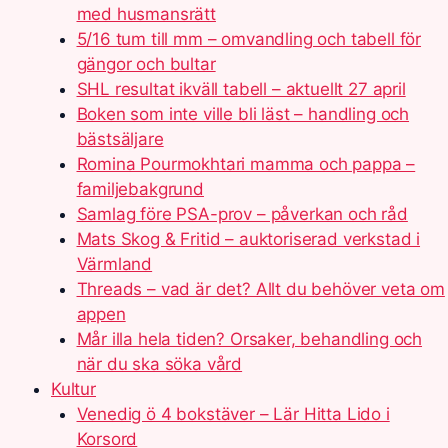
med husmansrätt
5/16 tum till mm – omvandling och tabell för
gängor och bultar
SHL resultat ikväll tabell – aktuellt 27 april
Boken som inte ville bli läst – handling och
bästsäljare
Romina Pourmokhtari mamma och pappa –
familjebakgrund
Samlag före PSA-prov – påverkan och råd
Mats Skog & Fritid – auktoriserad verkstad i
Värmland
Threads – vad är det? Allt du behöver veta om
appen
Mår illa hela tiden? Orsaker, behandling och
när du ska söka vård
Kultur
Venedig ö 4 bokstäver – Lär Hitta Lido i
Korsord