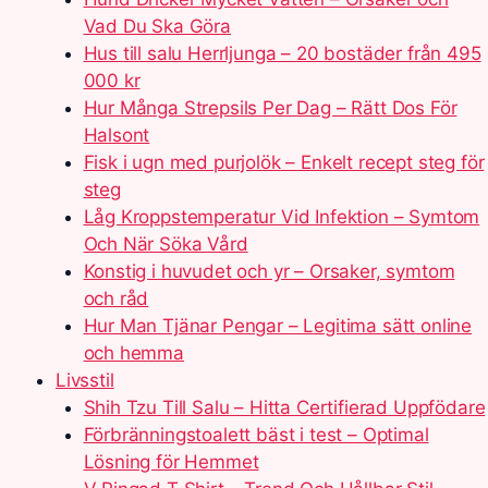
Vad Du Ska Göra
Hus till salu Herrljunga – 20 bostäder från 495
000 kr
Hur Många Strepsils Per Dag – Rätt Dos För
Halsont
Fisk i ugn med purjolök – Enkelt recept steg för
steg
Låg Kroppstemperatur Vid Infektion – Symtom
Och När Söka Vård
Konstig i huvudet och yr – Orsaker, symtom
och råd
Hur Man Tjänar Pengar – Legitima sätt online
och hemma
Livsstil
Shih Tzu Till Salu – Hitta Certifierad Uppfödare
Förbränningstoalett bäst i test – Optimal
Lösning för Hemmet