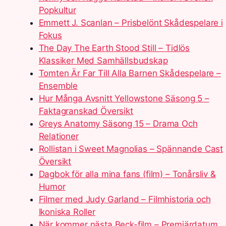
Popkultur
Emmett J. Scanlan – Prisbelönt Skådespelare i
Fokus
The Day The Earth Stood Still – Tidlös
Klassiker Med Samhällsbudskap
Tomten Är Far Till Alla Barnen Skådespelare –
Ensemble
Hur Många Avsnitt Yellowstone Säsong 5 –
Faktagranskad Översikt
Greys Anatomy Säsong 15 – Drama Och
Relationer
Rollistan i Sweet Magnolias – Spännande Cast
Översikt
Dagbok för alla mina fans (film) – Tonårsliv &
Humor
Filmer med Judy Garland – Filmhistoria och
Ikoniska Roller
När kommer nästa Beck-film – Premiärdatum