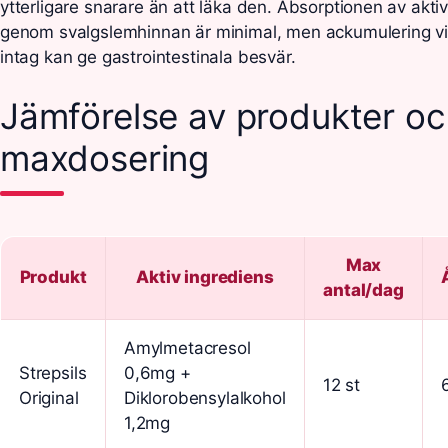
ytterligare snarare än att läka den. Absorptionen av akti
genom svalgslemhinnan är minimal, men ackumulering vi
intag kan ge gastrointestinala besvär.
Jämförelse av produkter o
maxdosering
Max
Produkt
Aktiv ingrediens
antal/dag
Amylmetacresol
Strepsils
0,6mg +
12 st
Original
Diklorobensylalkohol
1,2mg