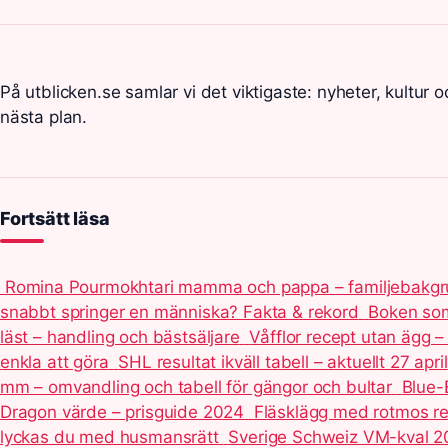
På utblicken.se samlar vi det viktigaste: nyheter, kultur oc
nästa plan.
Fortsätt läsa
Romina Pourmokhtari mamma och pappa – familjebakg
snabbt springer en människa? Fakta & rekord
Boken som 
läst – handling och bästsäljare
Våfflor recept utan ägg –
enkla att göra
SHL resultat ikväll tabell – aktuellt 27 april
mm – omvandling och tabell för gängor och bultar
Blue-
Dragon värde – prisguide 2024
Fläsklägg med rotmos re
lyckas du med husmansrätt
Sverige Schweiz VM-kval 20