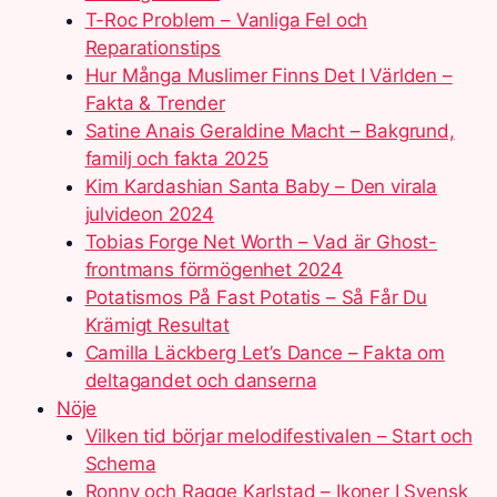
T-Roc Problem – Vanliga Fel och
Reparationstips
Hur Många Muslimer Finns Det I Världen –
Fakta & Trender
Satine Anais Geraldine Macht – Bakgrund,
familj och fakta 2025
Kim Kardashian Santa Baby – Den virala
julvideon 2024
Tobias Forge Net Worth – Vad är Ghost-
frontmans förmögenhet 2024
Potatismos På Fast Potatis – Så Får Du
Krämigt Resultat
Camilla Läckberg Let’s Dance – Fakta om
deltagandet och danserna
Nöje
Vilken tid börjar melodifestivalen – Start och
Schema
Ronny och Ragge Karlstad – Ikoner I Svensk