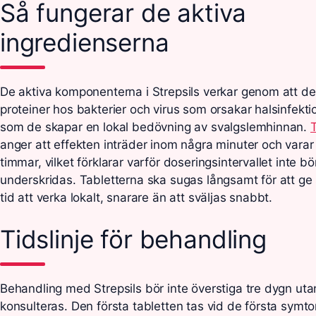
Så fungerar de aktiva
ingredienserna
De aktiva komponenterna i Strepsils verkar genom att d
proteiner hos bakterier och virus som orsakar halsinfekti
som de skapar en lokal bedövning av svalgslemhinnan.
T
anger att effekten inträder inom några minuter och varar i 
timmar, vilket förklarar varför doseringsintervallet inte bö
underskridas. Tabletterna ska sugas långsamt för att g
tid att verka lokalt, snarare än att sväljas snabbt.
Tidslinje för behandling
Behandling med Strepsils bör inte överstiga tre dygn utan
konsulteras. Den första tabletten tas vid de första symt