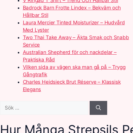
V Ringad T Shirt – Trend Och Hållbar Stil
Badrock Barn Frotte Lindex – Bekväm och
Hållbar Stil
Laura Mercier Tinted Moisturizer – Hudvård
Med Lyster
Two Thai Take Away – Äkta Smak och Snabb
Service
Australian Shepherd för och nackdelar –
Praktiska Råd
Vilken sida av vägen ska man gå på – Trygg
Gångtrafik
Charles Heidsieck Brut Réserve – Klassisk
Elegans
Sök
efter:
Hur Många Strepsils P