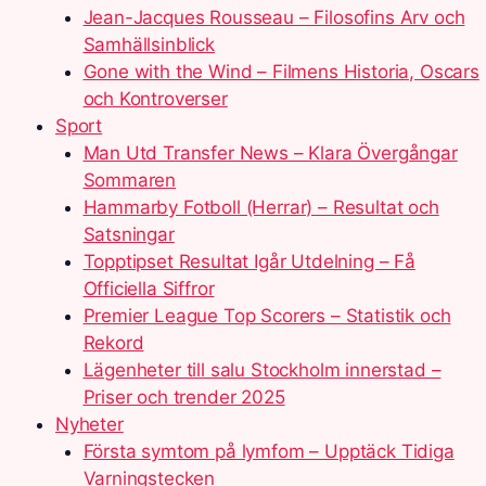
Jean-Jacques Rousseau – Filosofins Arv och
Samhällsinblick
Gone with the Wind – Filmens Historia, Oscars
och Kontroverser
Sport
Man Utd Transfer News – Klara Övergångar
Sommaren
Hammarby Fotboll (Herrar) – Resultat och
Satsningar
Topptipset Resultat Igår Utdelning – Få
Officiella Siffror
Premier League Top Scorers – Statistik och
Rekord
Lägenheter till salu Stockholm innerstad –
Priser och trender 2025
Nyheter
Första symtom på lymfom – Upptäck Tidiga
Varningstecken