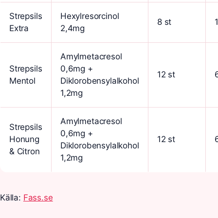
Strepsils
Hexylresorcinol
8 st
Extra
2,4mg
Amylmetacresol
Strepsils
0,6mg +
12 st
Mentol
Diklorobensylalkohol
1,2mg
Amylmetacresol
Strepsils
0,6mg +
Honung
12 st
Diklorobensylalkohol
& Citron
1,2mg
Källa:
Fass.se