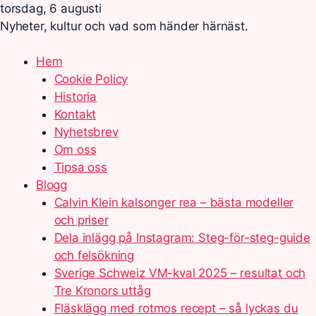
torsdag, 6 augusti
Nyheter, kultur och vad som händer härnäst.
Hem
Cookie Policy
Historia
Kontakt
Nyhetsbrev
Om oss
Tipsa oss
Blogg
Calvin Klein kalsonger rea – bästa modeller
och priser
Dela inlägg på Instagram: Steg-för-steg-guide
och felsökning
Sverige Schweiz VM-kval 2025 – resultat och
Tre Kronors uttåg
Fläsklägg med rotmos recept – så lyckas du