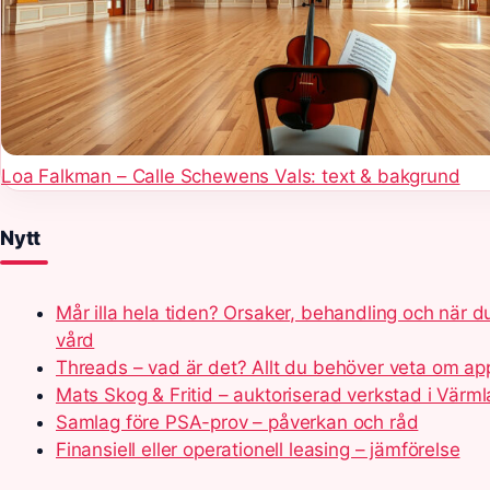
Loa Falkman – Calle Schewens Vals: text & bakgrund
Nytt
Mår illa hela tiden? Orsaker, behandling och när d
vård
Threads – vad är det? Allt du behöver veta om a
Mats Skog & Fritid – auktoriserad verkstad i Värm
Samlag före PSA-prov – påverkan och råd
Finansiell eller operationell leasing – jämförelse