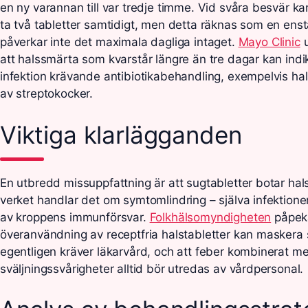
en ny varannan till var tredje timme. Vid svåra besvär kan
ta två tabletter samtidigt, men detta räknas som en ens
påverkar inte det maximala dagliga intaget.
Mayo Clinic
u
att halssmärta som kvarstår längre än tre dagar kan indik
infektion krävande antibiotikabehandling, exempelvis ha
av streptokocker.
Viktiga klarlägganden
En utbredd missuppfattning är att sugtabletter botar halso
verket handlar det om symtomlindring – själva infektio
av kroppens immunförsvar.
Folkhälsomyndigheten
påpeka
överanvändning av receptfria halstabletter kan masker
egentligen kräver läkarvård, och att feber kombinerat m
sväljningssvårigheter alltid bör utredas av vårdpersonal.