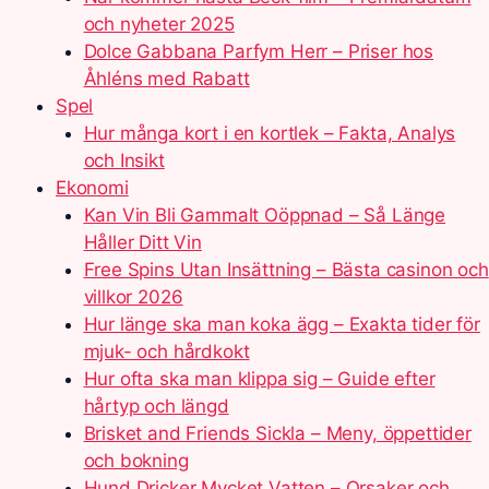
och nyheter 2025
Dolce Gabbana Parfym Herr – Priser hos
Åhléns med Rabatt
Spel
Hur många kort i en kortlek – Fakta, Analys
och Insikt
Ekonomi
Kan Vin Bli Gammalt Oöppnad – Så Länge
Håller Ditt Vin
Free Spins Utan Insättning – Bästa casinon och
villkor 2026
Hur länge ska man koka ägg – Exakta tider för
mjuk- och hårdkokt
Hur ofta ska man klippa sig – Guide efter
hårtyp och längd
Brisket and Friends Sickla – Meny, öppettider
och bokning
Hund Dricker Mycket Vatten – Orsaker och