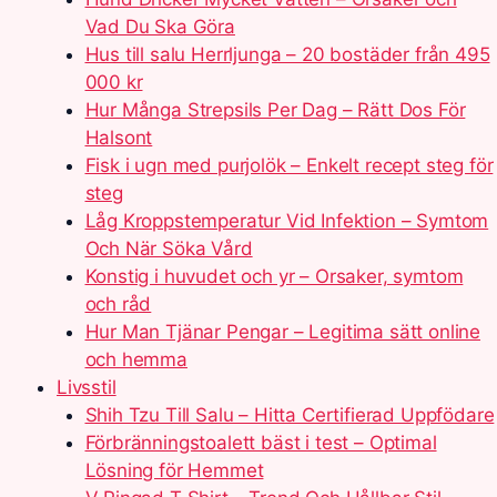
Vad Du Ska Göra
Hus till salu Herrljunga – 20 bostäder från 495
000 kr
Hur Många Strepsils Per Dag – Rätt Dos För
Halsont
Fisk i ugn med purjolök – Enkelt recept steg för
steg
Låg Kroppstemperatur Vid Infektion – Symtom
Och När Söka Vård
Konstig i huvudet och yr – Orsaker, symtom
och råd
Hur Man Tjänar Pengar – Legitima sätt online
och hemma
Livsstil
Shih Tzu Till Salu – Hitta Certifierad Uppfödare
Förbränningstoalett bäst i test – Optimal
Lösning för Hemmet