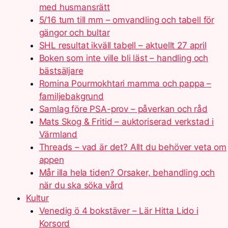
med husmansrätt
5/16 tum till mm – omvandling och tabell för
gängor och bultar
SHL resultat ikväll tabell – aktuellt 27 april
Boken som inte ville bli läst – handling och
bästsäljare
Romina Pourmokhtari mamma och pappa –
familjebakgrund
Samlag före PSA-prov – påverkan och råd
Mats Skog & Fritid – auktoriserad verkstad i
Värmland
Threads – vad är det? Allt du behöver veta om
appen
Mår illa hela tiden? Orsaker, behandling och
när du ska söka vård
Kultur
Venedig ö 4 bokstäver – Lär Hitta Lido i
Korsord