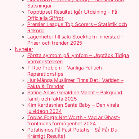
Satsningar
Topptipset Resultat Igår Utdelning – Få
Officiella Siffror
Premier League Top Scorers – Statistik och
Rekord
Lägenheter till salu Stockholm innerstad –
Priser och trender 2025
Nyheter
Första symtom på lymfom – Upptäck Tidiga
Varningstecken
T-Roc Problem – Vanliga Fel och
Reparationstips
Hur Många Muslimer Finns Det I Världen –
Fakta & Trender
Satine Anais Geraldine Macht – Bakgrund,
familj och fakta 2025
Kim Kardashian Santa Baby – Den virala
julvideon 2024
Tobias Forge Net Worth – Vad är Ghost-
frontmans förmögenhet 2024
Potatismos På Fast Potatis – Så Får Du
Krämigt Resultat