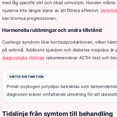
med låg specifik vikt och ökad urinvolym. Hunden måste 
njurarna inte längre klarar av att filtrera effektivt.
Veterinä
kan bromsa progressionen.
Hormonella rubbningar och andra tillstånd
Cushings syndrom ökar kortisolproduktionen, vilket hämm
på cellnivå. Addisons sjukdom och diabetes insipidus är 
diagnostiska riktlinjer
rekommenderar ACTH-test och blodga
VIKTIG DISTINKTION
Primär psykogen polydipsi betraktas som beteendemäs
diagnosen kräver omfattande utredning för att uteslutta a
Tidslinje från symtom till behandling