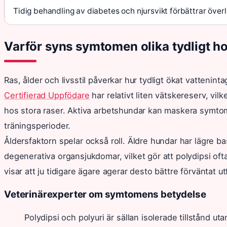
Tidig behandling av diabetes och njursvikt förbättrar över
Varför syns symtomen olika tydligt h
Ras, ålder och livsstil påverkar hur tydligt ökat vatteni
Certifierad Uppfödare
har relativt liten vätskereserv, vilk
hos stora raser. Aktiva arbetshundar kan maskera symto
träningsperioder.
Åldersfaktorn spelar också roll. Äldre hundar har lägre b
degenerativa organsjukdomar, vilket gör att polydipsi oft
visar att ju tidigare ägare agerar desto bättre förväntat utf
Veterinärexperter om symtomens betydelse
Polydipsi och polyuri är sällan isolerade tillstånd u