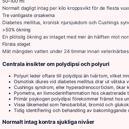
50–100 ml
Normalt dagligt intag per kilo kroppsvikt för de flesta vu
Tre vanligaste orsakerna
Diabetes mellitus, kronisk njursjukdom och Cushings synd
>50% ökning
En plötslig ökning av intaget med mer än hälften mot nor
Första steget
Mät mängden vatten under 24 timmar innan veterinärbes
Centrala insikter om polydipsi och polyuri
Polyuri leder oftare till polydipsi än tvärtom, vilket 
Osmotisk diures vid diabetes mellitus drar ut vätska 
Cushings syndrom, eller hyperadrenocorticism, ökar ko
Pyometra, en livmoderinflammation hos okastrerade tik
Primär psykogen polydipsi förekommer främst hos unga
Vissa läkemedel som fenobarbital, bromid och glukoko
Tidig identifiering och behandling av bakomliggande o
Normalt intag kontra sjukliga nivåer