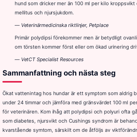
hund som dricker mer än 100 ml per kilo kroppsvikt 
mellitus och njursjukdom.
— Veterinärmedicinska riktlinjer, Petplace
Primär polydipsi förekommer men är betydligt ovanlig
om törsten kommer först eller om ökad urinering dri
— VetCT Specialist Resources
Sammanfattning och nästa steg
Ökat vattenintag hos hundar är ett symptom som aldrig b
under 24 timmar och jämföra med gränsvärdet 100 ml per k
för veterinären. Kom ihåg att polydipsi och polyuri ofta 
som diabetes, njursvikt och Cushings syndrom är behandli
kvarstående symtom, särskilt om de åtföljs av viktförändri