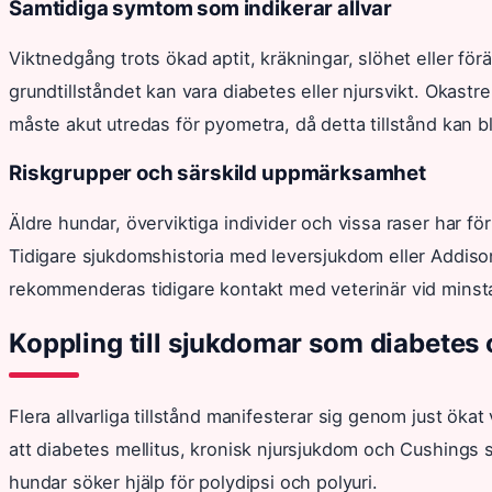
Samtidiga symtom som indikerar allvar
Viktnedgång trots ökad aptit, kräkningar, slöhet eller f
grundtillståndet kan vara diabetes eller njursvikt. Okast
måste akut utredas för pyometra, då detta tillstånd kan b
Riskgrupper och särskild uppmärksamhet
Äldre hundar, överviktiga individer och vissa raser har f
Tidigare sjukdomshistoria med leversjukdom eller Addison k
rekommenderas tidigare kontakt med veterinär vid minsta
Koppling till sjukdomar som diabetes
Flera allvarliga tillstånd manifesterar sig genom just ökat
att diabetes mellitus, kronisk njursjukdom och Cushings 
hundar söker hjälp för polydipsi och polyuri.