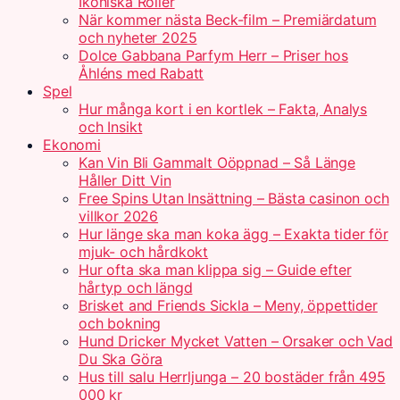
Ikoniska Roller
När kommer nästa Beck-film – Premiärdatum
och nyheter 2025
Dolce Gabbana Parfym Herr – Priser hos
Åhléns med Rabatt
Spel
Hur många kort i en kortlek – Fakta, Analys
och Insikt
Ekonomi
Kan Vin Bli Gammalt Oöppnad – Så Länge
Håller Ditt Vin
Free Spins Utan Insättning – Bästa casinon och
villkor 2026
Hur länge ska man koka ägg – Exakta tider för
mjuk- och hårdkokt
Hur ofta ska man klippa sig – Guide efter
hårtyp och längd
Brisket and Friends Sickla – Meny, öppettider
och bokning
Hund Dricker Mycket Vatten – Orsaker och Vad
Du Ska Göra
Hus till salu Herrljunga – 20 bostäder från 495
000 kr