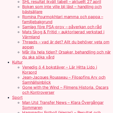
SHL resultat ikväll tabell – aktuellt 27 april
Boken som inte ville bli läst – handling och
bästsäljare
Romina Pourmokhtari mamma och pappa –
familjebakgrund
Samlag före PSA-prov – påverkan och råd
Mats Skog & Fritid – auktoriserad verkstad i
Värmland
Threads – vad är det? Allt du behöver veta om
appen
Mår illa hela tiden? Orsaker, behandling och när
du ska söka vård
Kultur
Venedig ö 4 bokstäver – Lär Hitta Lido i
Korsord
Jean-Jacques Rousseau – Filosofins Arv och
Samhällsinblick
Gone with the Wind – Filmens Historia, Oscars
och Kontroverser
Sport
Man Utd Transfer News – Klara Övergångar
Sommaren
Hammarby Fotboll (Herrar) – Resultat och