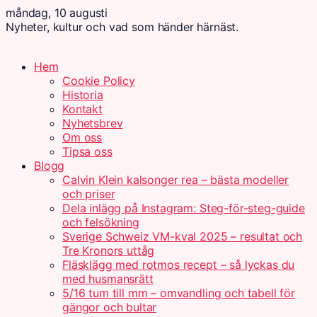
måndag, 10 augusti
Nyheter, kultur och vad som händer härnäst.
Hem
Cookie Policy
Historia
Kontakt
Nyhetsbrev
Om oss
Tipsa oss
Blogg
Calvin Klein kalsonger rea – bästa modeller
och priser
Dela inlägg på Instagram: Steg-för-steg-guide
och felsökning
Sverige Schweiz VM-kval 2025 – resultat och
Tre Kronors uttåg
Fläsklägg med rotmos recept – så lyckas du
med husmansrätt
5/16 tum till mm – omvandling och tabell för
gängor och bultar