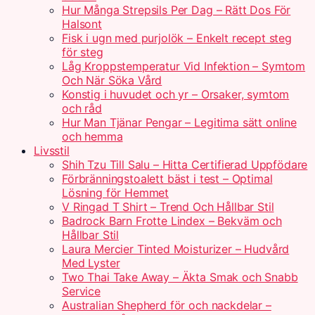
Hur Många Strepsils Per Dag – Rätt Dos För
Halsont
Fisk i ugn med purjolök – Enkelt recept steg
för steg
Låg Kroppstemperatur Vid Infektion – Symtom
Och När Söka Vård
Konstig i huvudet och yr – Orsaker, symtom
och råd
Hur Man Tjänar Pengar – Legitima sätt online
och hemma
Livsstil
Shih Tzu Till Salu – Hitta Certifierad Uppfödare
Förbränningstoalett bäst i test – Optimal
Lösning för Hemmet
V Ringad T Shirt – Trend Och Hållbar Stil
Badrock Barn Frotte Lindex – Bekväm och
Hållbar Stil
Laura Mercier Tinted Moisturizer – Hudvård
Med Lyster
Two Thai Take Away – Äkta Smak och Snabb
Service
Australian Shepherd för och nackdelar –