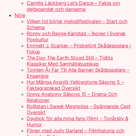
Camilla Läckberg Let’s Dance – Fakta om
deltagandet och danserna
Nöje
Vilken tid börjar melodifestivalen – Start och
Schema
Ronny och Ragge Karlstad – Ikoner I Svensk
Popkultur
Emmett J. Scanlan – Prisbelönt Skådespelare i
Fokus
The Day The Earth Stood Still – Tidlös
Klassiker Med Samhällsbudskap
Tomten Är Far Till Alla Barnen Skådespelare –
Ensemble
Hur Många Avsnitt Yellowstone Säsong 5 –
Faktagranskad Översikt
Greys Anatomy Säsong 15 – Drama Och
Relationer
Rollistan i Sweet Magnolias – Spännande Cast
Översikt
Dagbok för alla mina fans (film) – Tonårsliv &
Humor
Filmer med Judy Garland – Filmhistoria och