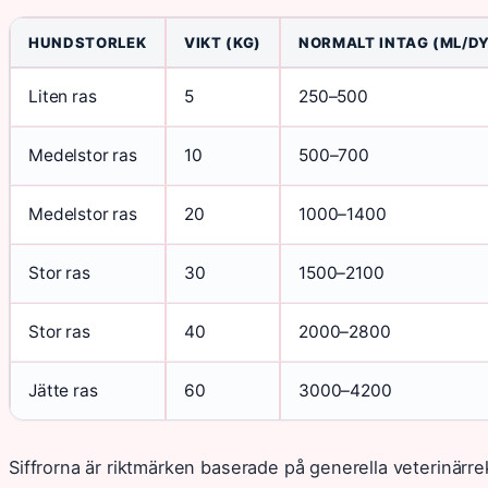
HUNDSTORLEK
VIKT (KG)
NORMALT INTAG (ML/D
Liten ras
5
250–500
Medelstor ras
10
500–700
Medelstor ras
20
1000–1400
Stor ras
30
1500–2100
Stor ras
40
2000–2800
Jätte ras
60
3000–4200
Siffrorna är riktmärken baserade på generella veterinärre