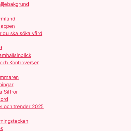
iljebakgrund
ärmland
m appen
är du ska söka vård
d
mhällsinblick
 och Kontroverser
Sommaren
ningar
a Siffror
kord
er och trender 2025
rningstecken
ps