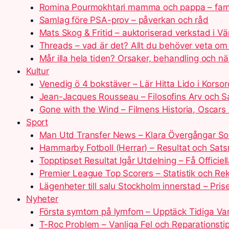
Romina Pourmokhtari mamma och pappa – fam
Samlag före PSA-prov – påverkan och råd
Mats Skog & Fritid – auktoriserad verkstad i V
Threads – vad är det? Allt du behöver veta o
Mår illa hela tiden? Orsaker, behandling och n
Kultur
Venedig ö 4 bokstäver – Lär Hitta Lido i Korsor
Jean-Jacques Rousseau – Filosofins Arv och Sa
Gone with the Wind – Filmens Historia, Oscars
Sport
Man Utd Transfer News – Klara Övergångar 
Hammarby Fotboll (Herrar) – Resultat och Sats
Topptipset Resultat Igår Utdelning – Få Officiell
Premier League Top Scorers – Statistik och Re
Lägenheter till salu Stockholm innerstad – Pris
Nyheter
Första symtom på lymfom – Upptäck Tidiga Va
T-Roc Problem – Vanliga Fel och Reparationsti