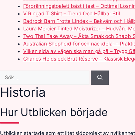
Förbränningstoalett bäst i test – Optimal Lösn
V Ringad T Shirt – Trend Och Hållbar Stil
Badrock Barn Frotte Lindex – Bekväm och Hållb
Laura Mercier Tinted Moisturizer – Hudvård Me
Two Thai Take Away – Äkta Smak och Snabb S
Australian Shepherd för och nackdelar – Prakt
Vilken sida av vägen ska man gå på – Trygg Gå
Charles Heidsieck Brut Réserve – Klassisk Ele
Sök
efter:
Historia
Hur Utblicken började
Utblicken startade som ett litet sidoprojekt av nyfikenh