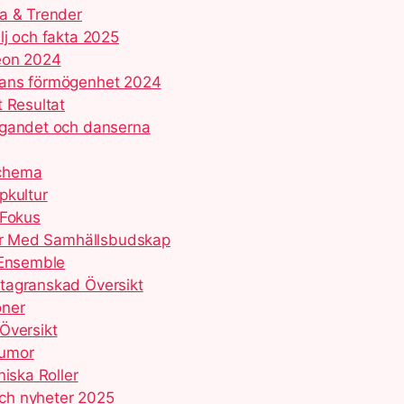
ta & Trender
lj och fakta 2025
deon 2024
mans förmögenhet 2024
 Resultat
agandet och danserna
Schema
pkultur
 Fokus
ker Med Samhällsbudskap
 Ensemble
tagranskad Översikt
oner
Översikt
Humor
iska Roller
ch nyheter 2025