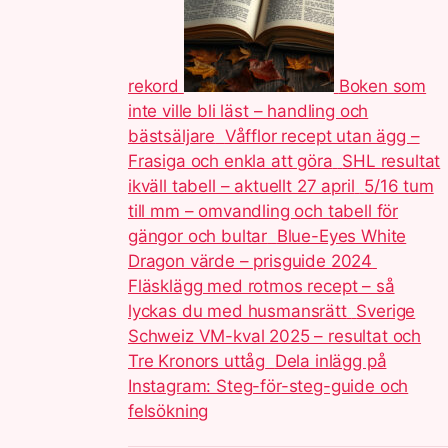
rekord
Boken som
inte ville bli läst – handling och
bästsäljare
Våfflor recept utan ägg –
Frasiga och enkla att göra
SHL resultat
ikväll tabell – aktuellt 27 april
5/16 tum
till mm – omvandling och tabell för
gängor och bultar
Blue-Eyes White
Dragon värde – prisguide 2024
Fläsklägg med rotmos recept – så
lyckas du med husmansrätt
Sverige
Schweiz VM-kval 2025 – resultat och
Tre Kronors uttåg
Dela inlägg på
Instagram: Steg-för-steg-guide och
felsökning