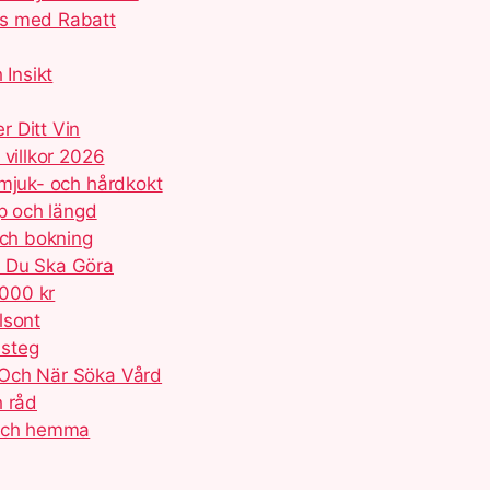
ns med Rabatt
 Insikt
 Ditt Vin
 villkor 2026
 mjuk- och hårdkokt
yp och längd
och bokning
d Du Ska Göra
 000 kr
lsont
 steg
 Och När Söka Vård
h råd
 och hemma