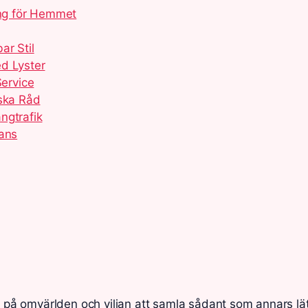
ing för Hemmet
ar Stil
d Lyster
ervice
iska Råd
ngtrafik
gans
et på omvärlden och viljan att samla sådant som annars lä