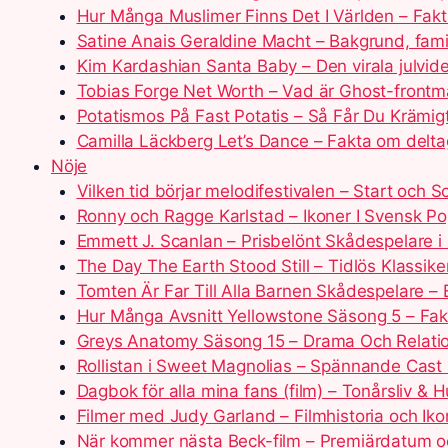
Hur Många Muslimer Finns Det I Världen – Fak
Satine Anais Geraldine Macht – Bakgrund, fami
Kim Kardashian Santa Baby – Den virala julvi
Tobias Forge Net Worth – Vad är Ghost-front
Potatismos På Fast Potatis – Så Får Du Krämigt
Camilla Läckberg Let’s Dance – Fakta om delt
Nöje
Vilken tid börjar melodifestivalen – Start och 
Ronny och Ragge Karlstad – Ikoner I Svensk Po
Emmett J. Scanlan – Prisbelönt Skådespelare i
The Day The Earth Stood Still – Tidlös Klassi
Tomten Är Far Till Alla Barnen Skådespelare –
Hur Många Avsnitt Yellowstone Säsong 5 – Fak
Greys Anatomy Säsong 15 – Drama Och Relati
Rollistan i Sweet Magnolias – Spännande Cast 
Dagbok för alla mina fans (film) – Tonårsliv & 
Filmer med Judy Garland – Filmhistoria och Ikon
När kommer nästa Beck-film – Premiärdatum o