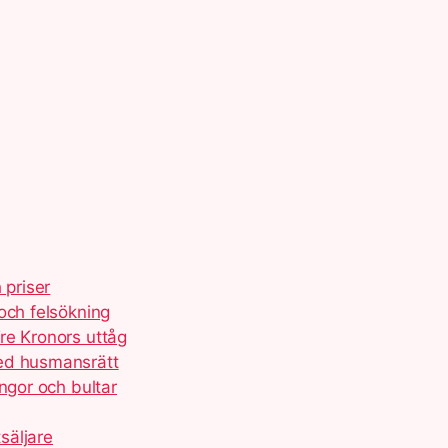
 priser
och felsökning
re Kronors uttåg
med husmansrätt
ngor och bultar
säljare