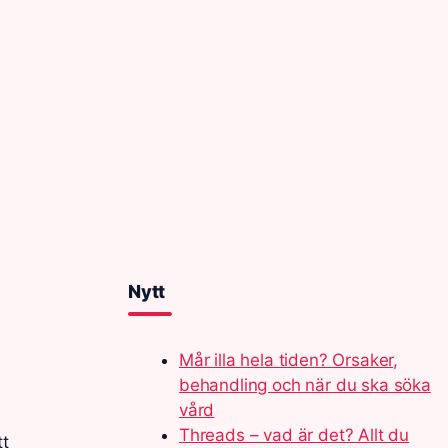
Nytt
Mår illa hela tiden? Orsaker,
behandling och när du ska söka
vård
Threads – vad är det? Allt du
tt