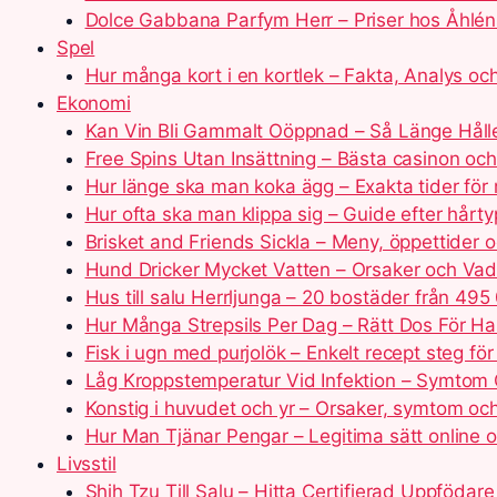
Dolce Gabbana Parfym Herr – Priser hos Åhlé
Spel
Hur många kort i en kortlek – Fakta, Analys och
Ekonomi
Kan Vin Bli Gammalt Oöppnad – Så Länge Håller
Free Spins Utan Insättning – Bästa casinon och
Hur länge ska man koka ägg – Exakta tider för
Hur ofta ska man klippa sig – Guide efter hårt
Brisket and Friends Sickla – Meny, öppettider 
Hund Dricker Mycket Vatten – Orsaker och Va
Hus till salu Herrljunga – 20 bostäder från 495
Hur Många Strepsils Per Dag – Rätt Dos För Ha
Fisk i ugn med purjolök – Enkelt recept steg för
Låg Kroppstemperatur Vid Infektion – Symtom
Konstig i huvudet och yr – Orsaker, symtom oc
Hur Man Tjänar Pengar – Legitima sätt online
Livsstil
Shih Tzu Till Salu – Hitta Certifierad Uppfödare