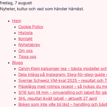
fredag, 7 augusti
Nyheter, kultur och vad som händer härnäst.
Hem
Cookie Policy
Historia
Kontakt
Nyhetsbrev
Om oss
Tipsa oss
Blogg
Calvin Klein kalsonger rea – bästa modeller och
Dela inlägg på Instagram: Steg-för-steg-guide 
Sverige Schweiz VM-kval 2025 – resultat och T
Fläsklägg med rotmos recept – så lyckas du 
5/16 tum till mm – omvandling och tabell för gä
SHL resultat ikväll tabell – aktuellt 27 april
Boken som inte ville bli läst – handling och bäst