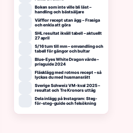
Boken som inte ville bli läst –
handling och bästsäljare
Våfflor recept utan ägg – Frasiga
och enkla att göra
SHL resultat ikväll tabell – aktuellt
27 april
5/16 tum till mm – omvandling och
tabell för gängor och bultar
Blue-Eyes White Dragon värde –
prisguide 2024
Fläsklägg med rotmos recept – så
lyckas du med husmansrätt
Sverige Schweiz VM-kval 2025 –
resultat och Tre Kronors uttåg
Dela inlägg på Instagram: Steg-
för-steg-guide och felsökning