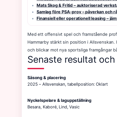
Mats Skog & Fritid – auktoriserad verks
Samlag före PSA-prov – påverkan och r
Finansiell eller operationell leasing – jä
Med ett offensivt spel och framstående prof
Hammarby stärkt sin position i Allsvenskan. L
och blickar mot nya sportsliga framgångar b
Senaste resultat oc
Säsong & placering
2025 – Allsvenskan, tabellposition: Oklart
Nyckelspelare & laguppställning
Besara, Kaboré, Lind, Vasic