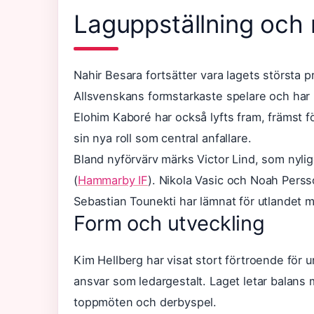
Laguppställning och 
Nahir Besara fortsätter vara lagets största p
Allsvenskans formstarkaste spelare och har b
Elohim Kaboré har också lyfts fram, främst f
sin nya roll som central anfallare.
Bland nyförvärv märks Victor Lind, som nylige
(
Hammarby IF
). Nikola Vasic och Noah Persso
Sebastian Tounekti har lämnat för utlandet 
Form och utveckling
Kim Hellberg har visat stort förtroende för 
ansvar som ledargestalt. Laget letar balans m
toppmöten och derbyspel.