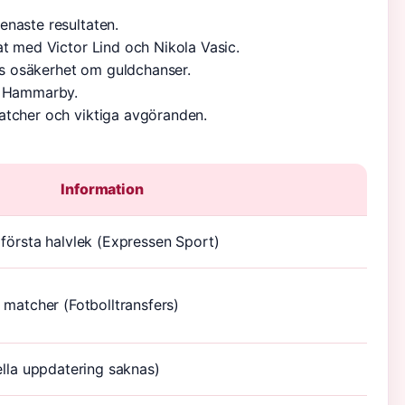
enaste resultaten.
at med Victor Lind och Nikola Vasic.
iss osäkerhet om guldchanser.
ör Hammarby.
atcher och viktiga avgöranden.
Information
första halvlek (
Expressen Sport
)
a matcher (
Fotbolltransfers
)
ella uppdatering saknas)