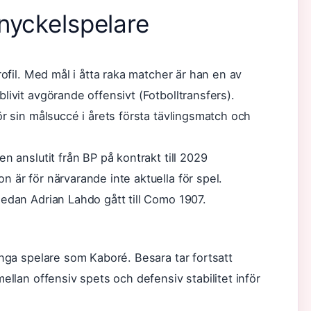
nyckelspelare
rofil. Med mål i åtta raka matcher är han en av
livit avgörande offensivt (
Fotbolltransfers
).
ör sin målsuccé i årets första tävlingsmatch och
n anslutit från BP på kontrakt till 2029
n är för närvarande inte aktuella för spel.
medan Adrian Lahdo gått till Como 1907.
unga spelare som Kaboré. Besara tar fortsatt
ellan offensiv spets och defensiv stabilitet inför