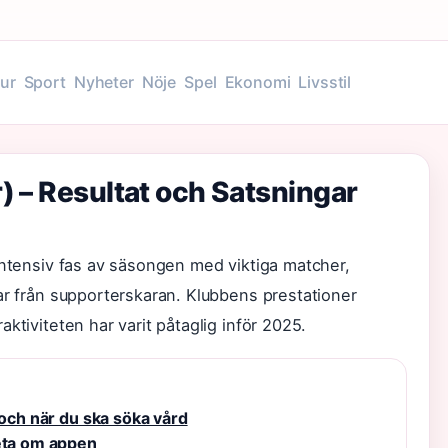
tur
Sport
Nyheter
Nöje
Spel
Ekonomi
Livsstil
) – Resultat och Satsningar
intensiv fas av säsongen med viktiga matcher,
ar från supporterskaran. Klubbens prestationer
ktiviteten har varit påtaglig inför 2025.
 och när du ska söka vård
veta om appen