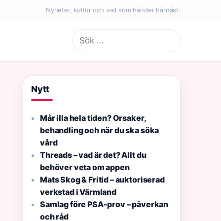
Nyheter, kultur och vad som händer härnäst.
Sök
efter:
Nytt
Mår illa hela tiden? Orsaker,
behandling och när du ska söka
vård
Threads – vad är det? Allt du
behöver veta om appen
Mats Skog & Fritid – auktoriserad
verkstad i Värmland
Samlag före PSA-prov – påverkan
och råd