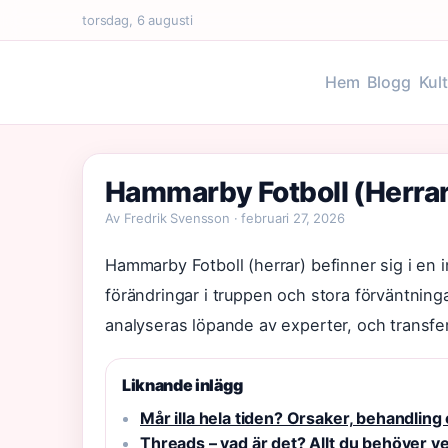
torsdag, 6 augusti
Hem
Blogg
Kul
Hammarby Fotboll (Herrar
Av Fredrik Svensson · februari 27, 2026
Hammarby Fotboll (herrar) befinner sig i en 
förändringar i truppen och stora förväntning
analyseras löpande av experter, och transfera
Liknande inlägg
Mår illa hela tiden? Orsaker, behandling
Threads – vad är det? Allt du behöver 