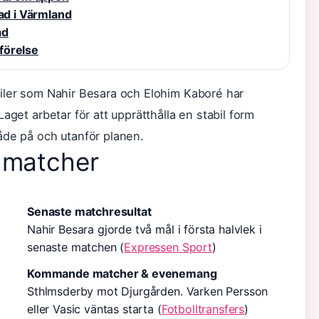
tad i Värmland
åd
mförelse
iler som Nahir Besara och Elohim Kaboré har
aget arbetar för att upprätthålla en stabil form
åde på och utanför planen.
h matcher
Senaste matchresultat
Nahir Besara gjorde två mål i första halvlek i
senaste matchen (
Expressen Sport
)
Kommande matcher & evenemang
Sthlmsderby mot Djurgården. Varken Persson
eller Vasic väntas starta (
Fotbolltransfers
)