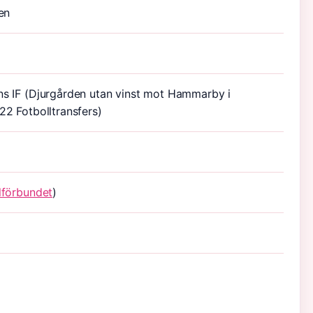
en
s IF (Djurgården utan vinst mot Hammarby i
022
Fotbolltransfers
)
lförbundet
)