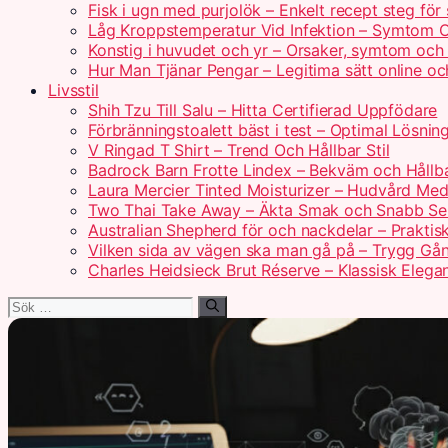
Fisk i ugn med purjolök – Enkelt recept steg för
Låg Kroppstemperatur Vid Infektion – Symtom 
Konstig i huvudet och yr – Orsaker, symtom och
Hur Man Tjänar Pengar – Legitima sätt online 
Livsstil
Shih Tzu Till Salu – Hitta Certifierad Uppfödare
Förbränningstoalett bäst i test – Optimal Lösni
V Ringad T Shirt – Trend Och Hållbar Stil
Badrock Barn Frotte Lindex – Bekväm och Hållba
Laura Mercier Tinted Moisturizer – Hudvård Med
Two Thai Take Away – Äkta Smak och Snabb Se
Australian Shepherd för och nackdelar – Praktis
Vilken sida av vägen ska man gå på – Trygg Gån
Charles Heidsieck Brut Réserve – Klassisk Elega
Sök
efter: