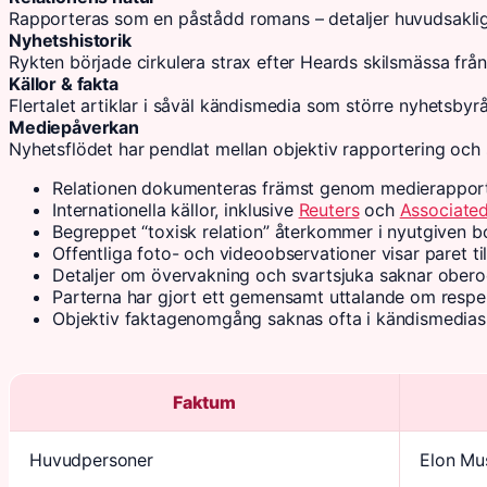
Rapporteras som en påstådd romans – detaljer huvudsaklig
Nyhetshistorik
Rykten började cirkulera strax efter Heards skilsmässa frå
Källor & fakta
Flertalet artiklar i såväl kändismedia som större nyhetsbyr
Mediepåverkan
Nyhetsflödet har pendlat mellan objektiv rapportering och s
Relationen dokumenteras främst genom medierapporteri
Internationella källor, inklusive
Reuters
och
Associated
Begreppet “toxisk relation” återkommer i nyutgiven b
Offentliga foto- och videoobservationer visar paret 
Detaljer om övervakning och svartsjuka saknar obero
Parterna har gjort ett gemensamt uttalande om respek
Objektiv faktagenomgång saknas ofta i kändismedias 
Faktum
Huvudpersoner
Elon Mu