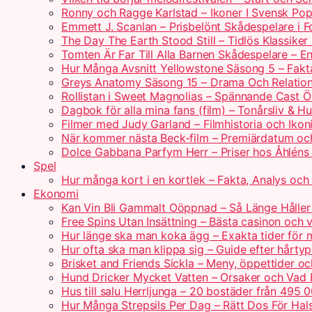
Ronny och Ragge Karlstad – Ikoner I Svensk Pop
Emmett J. Scanlan – Prisbelönt Skådespelare i 
The Day The Earth Stood Still – Tidlös Klassik
Tomten Är Far Till Alla Barnen Skådespelare – 
Hur Många Avsnitt Yellowstone Säsong 5 – Fakt
Greys Anatomy Säsong 15 – Drama Och Relatio
Rollistan i Sweet Magnolias – Spännande Cast Ö
Dagbok för alla mina fans (film) – Tonårsliv & H
Filmer med Judy Garland – Filmhistoria och Ikoni
När kommer nästa Beck-film – Premiärdatum oc
Dolce Gabbana Parfym Herr – Priser hos Åhléns
Spel
Hur många kort i en kortlek – Fakta, Analys och 
Ekonomi
Kan Vin Bli Gammalt Oöppnad – Så Länge Håller 
Free Spins Utan Insättning – Bästa casinon och v
Hur länge ska man koka ägg – Exakta tider för 
Hur ofta ska man klippa sig – Guide efter hårty
Brisket and Friends Sickla – Meny, öppettider o
Hund Dricker Mycket Vatten – Orsaker och Vad
Hus till salu Herrljunga – 20 bostäder från 495 
Hur Många Strepsils Per Dag – Rätt Dos För Hal