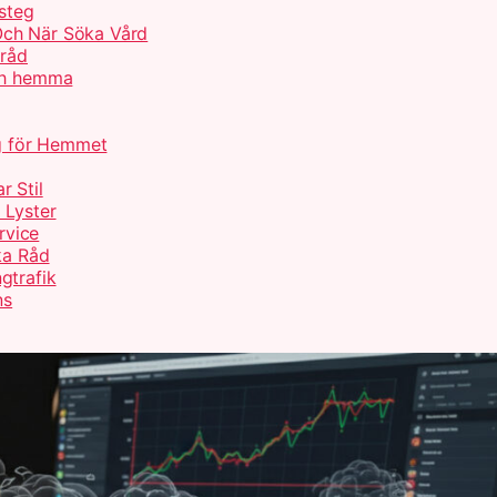
 steg
Och När Söka Vård
 råd
och hemma
ng för Hemmet
r Stil
 Lyster
rvice
ka Råd
gtrafik
ns