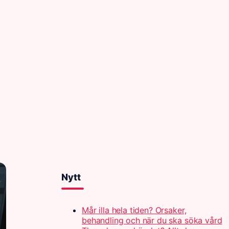
Nytt
Mår illa hela tiden? Orsaker,
behandling och när du ska söka vård