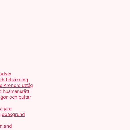
priser
ch felsökning
e Kronors uttåg
d husmansrätt
ngor och bultar
äljare
ljebakgrund
rmland