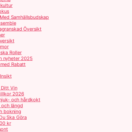
kultur
Fokus
er Med Samhällsbudskap
Ensemble
agranskad Översikt
ner
versikt
umor
ska Roller
h nyheter 2025
 med Rabatt
Insikt
Ditt Vin
illkor 2026
mjuk- och hårdkokt
p och längd
ch bokning
 Du Ska Göra
000 kr
sont