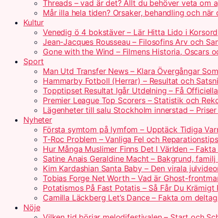
Threads – vad är det? Allt du behöver veta om 
Mår illa hela tiden? Orsaker, behandling och när
Kultur
Venedig ö 4 bokstäver – Lär Hitta Lido i Korsord
Jean-Jacques Rousseau – Filosofins Arv och Sam
Gone with the Wind – Filmens Historia, Oscars o
Sport
Man Utd Transfer News – Klara Övergångar So
Hammarby Fotboll (Herrar) – Resultat och Satsn
Topptipset Resultat Igår Utdelning – Få Officiella
Premier League Top Scorers – Statistik och Rek
Lägenheter till salu Stockholm innerstad – Prise
Nyheter
Första symtom på lymfom – Upptäck Tidiga Var
T-Roc Problem – Vanliga Fel och Reparationstip
Hur Många Muslimer Finns Det I Världen – Fakta
Satine Anais Geraldine Macht – Bakgrund, familj
Kim Kardashian Santa Baby – Den virala julvide
Tobias Forge Net Worth – Vad är Ghost-frontm
Potatismos På Fast Potatis – Så Får Du Krämigt 
Camilla Läckberg Let’s Dance – Fakta om delta
Nöje
Vilken tid börjar melodifestivalen – Start och S