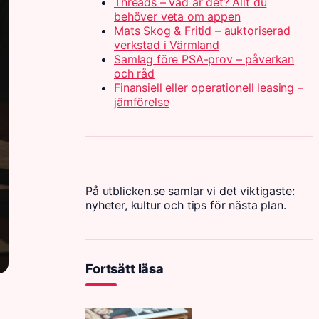
Threads – vad är det? Allt du
behöver veta om appen
Mats Skog & Fritid – auktoriserad
verkstad i Värmland
Samlag före PSA-prov – påverkan
och råd
Finansiell eller operationell leasing –
jämförelse
På utblicken.se samlar vi det viktigaste:
nyheter, kultur och tips för nästa plan.
Fortsätt läsa