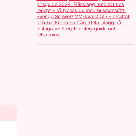
prisguide 2024
Fläsklägg med rotmos
recept – så lyckas du med husmansrätt
Sverige Schweiz VM-kval 2025 – resultat
och Tre Kronors uttåg
Dela inlägg på
Instagram: Steg-för-steg-guide och
felsökning