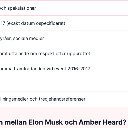
och spekulationer
17 (exakt datum ospecificerat)
råer, sociala medier
mt uttalande om respekt efter uppbrottet
mma framträdanden vid event 2016–2017
llningsmedier och tredjehandsreferenser
gen mellan Elon Musk och Amber Heard?