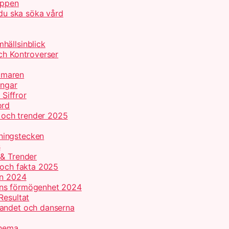
appen
 du ska söka vård
hällsinblick
ch Kontroverser
mmaren
ingar
 Siffror
ord
r och trender 2025
ningstecken
s
 & Trender
 och fakta 2025
on 2024
ans förmögenhet 2024
Resultat
gandet och danserna
chema