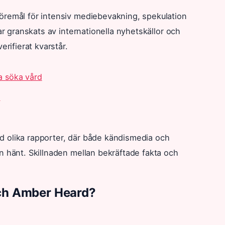
öremål för intensiv mediebevakning, spekulation
ar granskats av internationella nyhetskällor och
erifierat kvarstår.
ka söka vård
d
rad olika rapporter, där både kändismedia och
n hänt. Skillnaden mellan bekräftade fakta och
och Amber Heard?