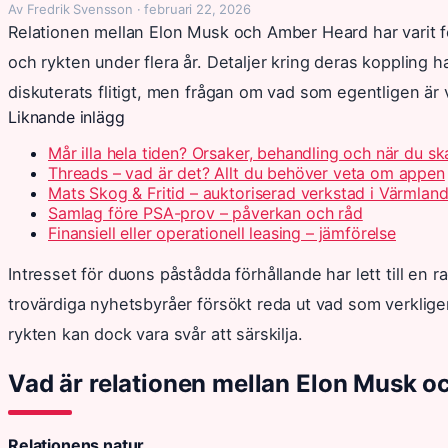
Av Fredrik Svensson · februari 22, 2026
Relationen mellan Elon Musk och Amber Heard har varit f
och rykten under flera år. Detaljer kring deras koppling h
diskuterats flitigt, men frågan om vad som egentligen är v
Liknande inlägg
Mår illa hela tiden? Orsaker, behandling och när du s
Threads – vad är det? Allt du behöver veta om appen
Mats Skog & Fritid – auktoriserad verkstad i Värmlan
Samlag före PSA-prov – påverkan och råd
Finansiell eller operationell leasing – jämförelse
Intresset för duons påstådda förhållande har lett till en 
trovärdiga nyhetsbyråer försökt reda ut vad som verklige
rykten kan dock vara svår att särskilja.
Vad är relationen mellan Elon Musk 
Relationens natur