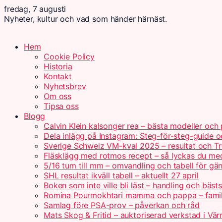
fredag, 7 augusti
Nyheter, kultur och vad som händer härnäst.
Hem
Cookie Policy
Historia
Kontakt
Nyhetsbrev
Om oss
Tipsa oss
Blogg
Calvin Klein kalsonger rea – bästa modeller och 
Dela inlägg på Instagram: Steg-för-steg-guide o
Sverige Schweiz VM-kval 2025 – resultat och Tr
Fläsklägg med rotmos recept – så lyckas du me
5/16 tum till mm – omvandling och tabell för gä
SHL resultat ikväll tabell – aktuellt 27 april
Boken som inte ville bli läst – handling och bästs
Romina Pourmokhtari mamma och pappa – fami
Samlag före PSA-prov – påverkan och råd
Mats Skog & Fritid – auktoriserad verkstad i Vä