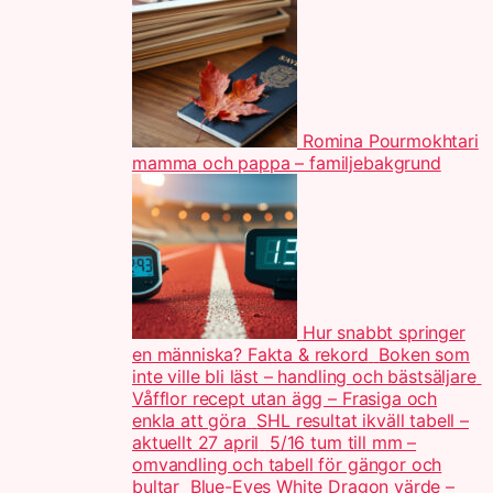
Romina Pourmokhtari
mamma och pappa – familjebakgrund
Hur snabbt springer
en människa? Fakta & rekord
Boken som
inte ville bli läst – handling och bästsäljare
Våfflor recept utan ägg – Frasiga och
enkla att göra
SHL resultat ikväll tabell –
aktuellt 27 april
5/16 tum till mm –
omvandling och tabell för gängor och
bultar
Blue-Eyes White Dragon värde –