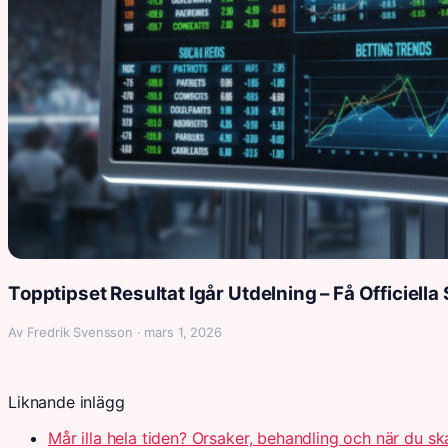
Topptipset Resultat Igår Utdelning – Få Officiella 
Av Fredrik Svensson · mars 1, 2026
Liknande inlägg
Mår illa hela tiden? Orsaker, behandling och när du s