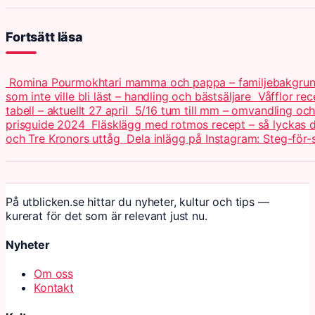
Fortsätt läsa
Romina Pourmokhtari mamma och pappa – familjebakgru
som inte ville bli läst – handling och bästsäljare
Våfflor re
tabell – aktuellt 27 april
5/16 tum till mm – omvandling och 
prisguide 2024
Fläsklägg med rotmos recept – så lyckas
och Tre Kronors uttåg
Dela inlägg på Instagram: Steg-för-
På utblicken.se hittar du nyheter, kultur och tips —
kurerat för det som är relevant just nu.
Nyheter
Om oss
Kontakt