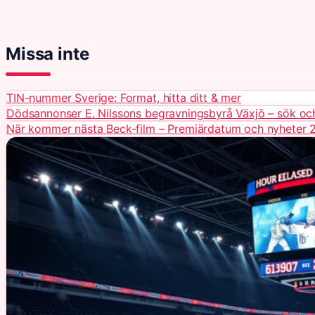
Missa inte
TIN-nummer Sverige: Format, hitta ditt & mer
Dödsannonser E. Nilssons begravningsbyrå Växjö – sök och
När kommer nästa Beck-film – Premiärdatum och nyheter 