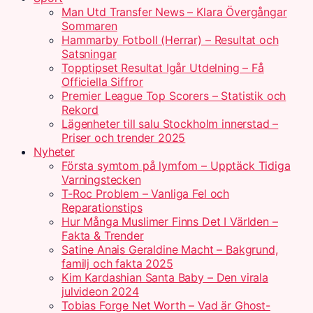
Man Utd Transfer News – Klara Övergångar
Sommaren
Hammarby Fotboll (Herrar) – Resultat och
Satsningar
Topptipset Resultat Igår Utdelning – Få
Officiella Siffror
Premier League Top Scorers – Statistik och
Rekord
Lägenheter till salu Stockholm innerstad –
Priser och trender 2025
Nyheter
Första symtom på lymfom – Upptäck Tidiga
Varningstecken
T-Roc Problem – Vanliga Fel och
Reparationstips
Hur Många Muslimer Finns Det I Världen –
Fakta & Trender
Satine Anais Geraldine Macht – Bakgrund,
familj och fakta 2025
Kim Kardashian Santa Baby – Den virala
julvideon 2024
Tobias Forge Net Worth – Vad är Ghost-