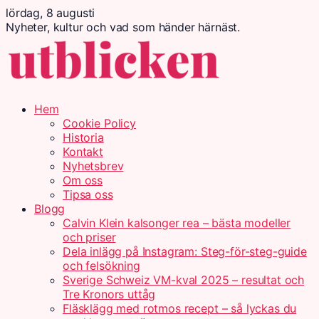
lördag, 8 augusti
Nyheter, kultur och vad som händer härnäst.
Hem
Cookie Policy
Historia
Kontakt
Nyhetsbrev
Om oss
Tipsa oss
Blogg
Calvin Klein kalsonger rea – bästa modeller
och priser
Dela inlägg på Instagram: Steg-för-steg-guide
och felsökning
Sverige Schweiz VM-kval 2025 – resultat och
Tre Kronors uttåg
Fläsklägg med rotmos recept – så lyckas du