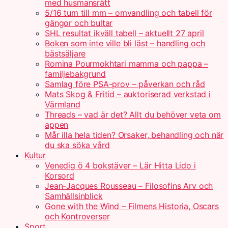
med husmansrätt
5/16 tum till mm – omvandling och tabell för
gängor och bultar
SHL resultat ikväll tabell – aktuellt 27 april
Boken som inte ville bli läst – handling och
bästsäljare
Romina Pourmokhtari mamma och pappa –
familjebakgrund
Samlag före PSA-prov – påverkan och råd
Mats Skog & Fritid – auktoriserad verkstad i
Värmland
Threads – vad är det? Allt du behöver veta om
appen
Mår illa hela tiden? Orsaker, behandling och när
du ska söka vård
Kultur
Venedig ö 4 bokstäver – Lär Hitta Lido i
Korsord
Jean-Jacques Rousseau – Filosofins Arv och
Samhällsinblick
Gone with the Wind – Filmens Historia, Oscars
och Kontroverser
Sport