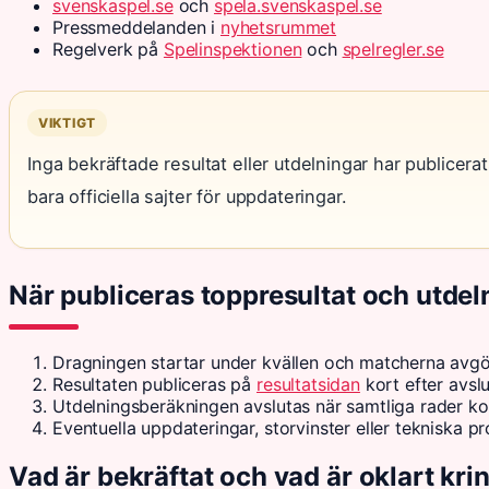
svenskaspel.se
och
spela.svenskaspel.se
Pressmeddelanden i
nyhetsrummet
Regelverk på
Spelinspektionen
och
spelregler.se
VIKTIGT
Inga bekräftade resultat eller utdelningar har publicer
bara officiella sajter för uppdateringar.
När publiceras toppresultat och utdel
Dragningen startar under kvällen och matcherna avgö
Resultaten publiceras på
resultatsidan
kort efter avs
Utdelningsberäkningen avslutas när samtliga rader kon
Eventuella uppdateringar, storvinster eller tekniska
Vad är bekräftat och vad är oklart krin