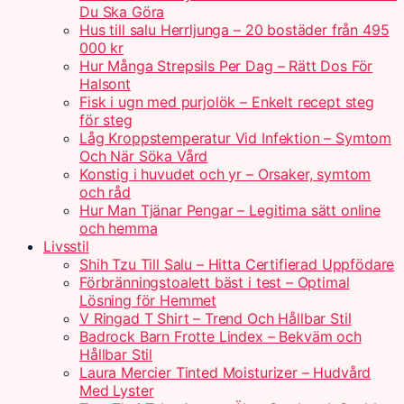
Du Ska Göra
Hus till salu Herrljunga – 20 bostäder från 495
000 kr
Hur Många Strepsils Per Dag – Rätt Dos För
Halsont
Fisk i ugn med purjolök – Enkelt recept steg
för steg
Låg Kroppstemperatur Vid Infektion – Symtom
Och När Söka Vård
Konstig i huvudet och yr – Orsaker, symtom
och råd
Hur Man Tjänar Pengar – Legitima sätt online
och hemma
Livsstil
Shih Tzu Till Salu – Hitta Certifierad Uppfödare
Förbränningstoalett bäst i test – Optimal
Lösning för Hemmet
V Ringad T Shirt – Trend Och Hållbar Stil
Badrock Barn Frotte Lindex – Bekväm och
Hållbar Stil
Laura Mercier Tinted Moisturizer – Hudvård
Med Lyster