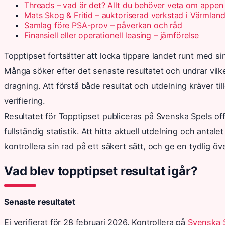
Threads – vad är det? Allt du behöver veta om appen
Mats Skog & Fritid – auktoriserad verkstad i Värmlan
Samlag före PSA-prov – påverkan och råd
Finansiell eller operationell leasing – jämförelse
Topptipset fortsätter att locka tippare landet runt med si
Många söker efter det senaste resultatet och undrar vil
dragning. Att förstå både resultat och utdelning kräver tillg
verifiering.
Resultatet för Topptipset publiceras på Svenska Spels off
fullständig statistik. Att hitta aktuell utdelning och antal
kontrollera sin rad på ett säkert sätt, och ge en tydlig öve
Vad blev topptipset resultat igår?
Senaste resultatet
Ej verifierat för 28 februari 2026. Kontrollera på
Svenska S