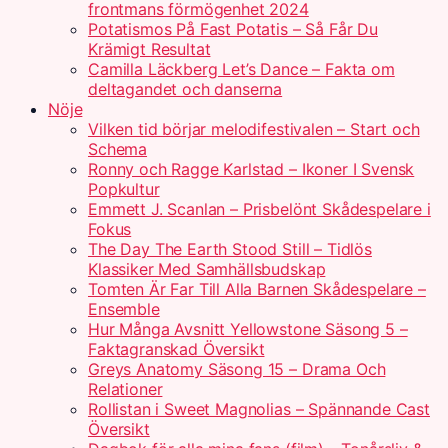
frontmans förmögenhet 2024
Potatismos På Fast Potatis – Så Får Du
Krämigt Resultat
Camilla Läckberg Let’s Dance – Fakta om
deltagandet och danserna
Nöje
Vilken tid börjar melodifestivalen – Start och
Schema
Ronny och Ragge Karlstad – Ikoner I Svensk
Popkultur
Emmett J. Scanlan – Prisbelönt Skådespelare i
Fokus
The Day The Earth Stood Still – Tidlös
Klassiker Med Samhällsbudskap
Tomten Är Far Till Alla Barnen Skådespelare –
Ensemble
Hur Många Avsnitt Yellowstone Säsong 5 –
Faktagranskad Översikt
Greys Anatomy Säsong 15 – Drama Och
Relationer
Rollistan i Sweet Magnolias – Spännande Cast
Översikt