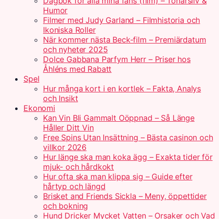
Dagbok för alla mina fans (film) – Tonårsliv &
Humor
Filmer med Judy Garland – Filmhistoria och
Ikoniska Roller
När kommer nästa Beck-film – Premiärdatum
och nyheter 2025
Dolce Gabbana Parfym Herr – Priser hos
Åhléns med Rabatt
Spel
Hur många kort i en kortlek – Fakta, Analys
och Insikt
Ekonomi
Kan Vin Bli Gammalt Oöppnad – Så Länge
Håller Ditt Vin
Free Spins Utan Insättning – Bästa casinon och
villkor 2026
Hur länge ska man koka ägg – Exakta tider för
mjuk- och hårdkokt
Hur ofta ska man klippa sig – Guide efter
hårtyp och längd
Brisket and Friends Sickla – Meny, öppettider
och bokning
Hund Dricker Mycket Vatten – Orsaker och Vad