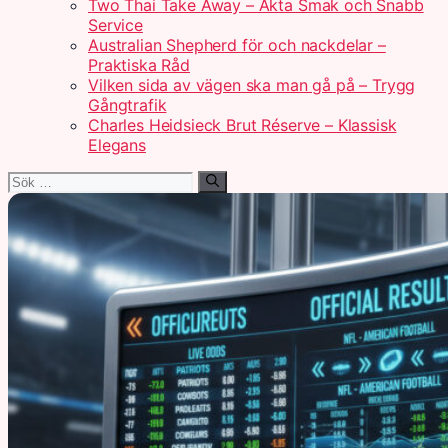
Two Thai Take Away – Äkta Smak och Snabb
Service
Australian Shepherd för och nackdelar –
Praktiska Råd
Vilken sida av vägen ska man gå på – Trygg
Gångtrafik
Charles Heidsieck Brut Réserve – Klassisk
Elegans
Sök
efter: