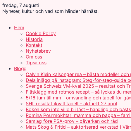
fredag, 7 augusti
Nyheter, kultur och vad som händer härnäst.
Hem
Cookie Policy
Historia
Kontakt
Nyhetsbrev
Om oss
Tipsa oss
Blogg
Calvin Klein kalsonger rea – bästa modeller och 
Dela inlägg på Instagram: Steg-för-steg-guide o
Sverige Schweiz VM-kval 2025 – resultat och Tr
Fläsklägg med rotmos recept – så lyckas du me
5/16 tum till mm – omvandling och tabell för gä
SHL resultat ikväll tabell – aktuellt 27 april
Boken som inte ville bli läst – handling och bästs
Romina Pourmokhtari mamma och pappa – fami
Samlag före PSA-prov – påverkan och råd
Mats Skog & Fritid – auktoriserad verkstad i Vä