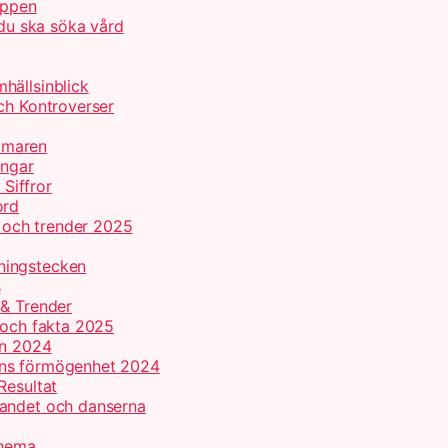
appen
 du ska söka vård
hällsinblick
ch Kontroverser
mmaren
ingar
 Siffror
ord
r och trender 2025
ningstecken
s
 & Trender
 och fakta 2025
on 2024
ans förmögenhet 2024
Resultat
gandet och danserna
chema