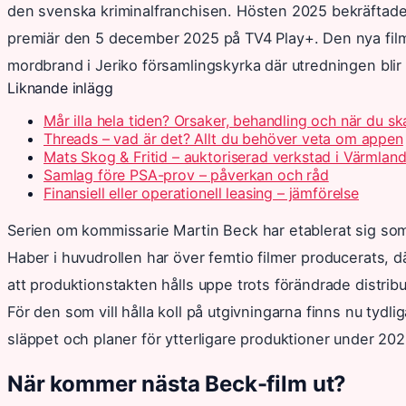
den svenska kriminalfranchisen. Hösten 2025 bekräftade 
premiär den 5 december 2025 på TV4 Play+. Den nya filme
mordbrand i Jeriko församlingskyrka där utredningen blir 
Liknande inlägg
Mår illa hela tiden? Orsaker, behandling och när du s
Threads – vad är det? Allt du behöver veta om appen
Mats Skog & Fritid – auktoriserad verkstad i Värmlan
Samlag före PSA-prov – påverkan och råd
Finansiell eller operationell leasing – jämförelse
Serien om kommissarie Martin Beck har etablerat sig som
Haber i huvudrollen har över femtio filmer producerats, 
att produktionstakten hålls uppe trots förändrade distrib
För den som vill hålla koll på utgivningarna finns nu t
släppet och planer för ytterligare produktioner under 20
När kommer nästa Beck-film ut?