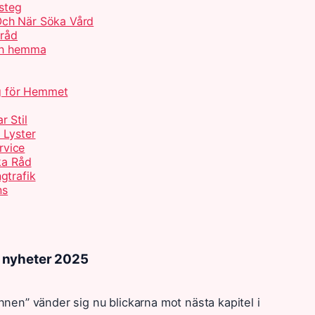
 steg
Och När Söka Vård
 råd
och hemma
ng för Hemmet
r Stil
 Lyster
rvice
ka Råd
gtrafik
ns
 nyheter 2025
en” vänder sig nu blickarna mot nästa kapitel i