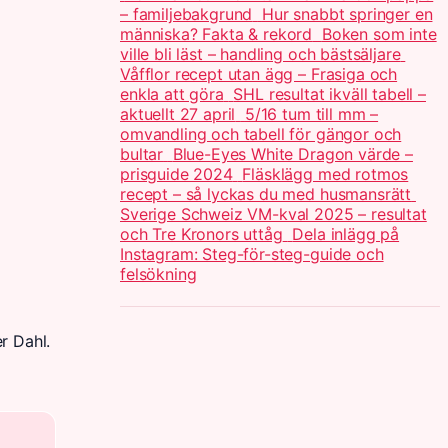
– familjebakgrund
Hur snabbt springer en
människa? Fakta & rekord
Boken som inte
ville bli läst – handling och bästsäljare
Våfflor recept utan ägg – Frasiga och
enkla att göra
SHL resultat ikväll tabell –
aktuellt 27 april
5/16 tum till mm –
omvandling och tabell för gängor och
bultar
Blue-Eyes White Dragon värde –
prisguide 2024
Fläsklägg med rotmos
recept – så lyckas du med husmansrätt
Sverige Schweiz VM-kval 2025 – resultat
och Tre Kronors uttåg
Dela inlägg på
Instagram: Steg-för-steg-guide och
felsökning
r Dahl.