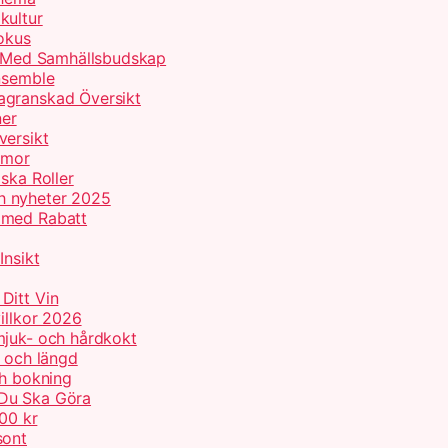
kultur
Fokus
er Med Samhällsbudskap
Ensemble
agranskad Översikt
ner
versikt
umor
ska Roller
h nyheter 2025
 med Rabatt
Insikt
Ditt Vin
illkor 2026
mjuk- och hårdkokt
p och längd
ch bokning
 Du Ska Göra
000 kr
sont