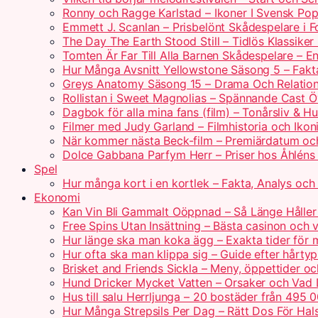
Ronny och Ragge Karlstad – Ikoner I Svensk Pop
Emmett J. Scanlan – Prisbelönt Skådespelare i 
The Day The Earth Stood Still – Tidlös Klassik
Tomten Är Far Till Alla Barnen Skådespelare – 
Hur Många Avsnitt Yellowstone Säsong 5 – Fakt
Greys Anatomy Säsong 15 – Drama Och Relatio
Rollistan i Sweet Magnolias – Spännande Cast Ö
Dagbok för alla mina fans (film) – Tonårsliv & H
Filmer med Judy Garland – Filmhistoria och Ikoni
När kommer nästa Beck-film – Premiärdatum oc
Dolce Gabbana Parfym Herr – Priser hos Åhléns
Spel
Hur många kort i en kortlek – Fakta, Analys och 
Ekonomi
Kan Vin Bli Gammalt Oöppnad – Så Länge Håller 
Free Spins Utan Insättning – Bästa casinon och v
Hur länge ska man koka ägg – Exakta tider för 
Hur ofta ska man klippa sig – Guide efter hårty
Brisket and Friends Sickla – Meny, öppettider o
Hund Dricker Mycket Vatten – Orsaker och Vad
Hus till salu Herrljunga – 20 bostäder från 495 
Hur Många Strepsils Per Dag – Rätt Dos För Hal