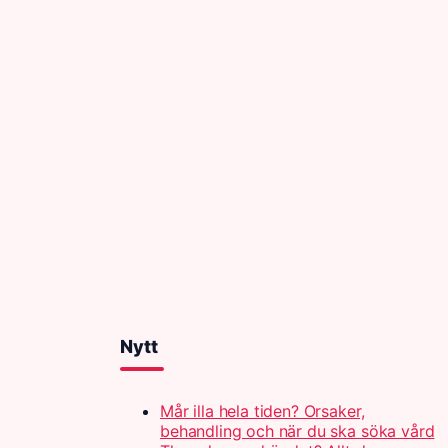
Nytt
Mår illa hela tiden? Orsaker,
behandling och när du ska söka vård