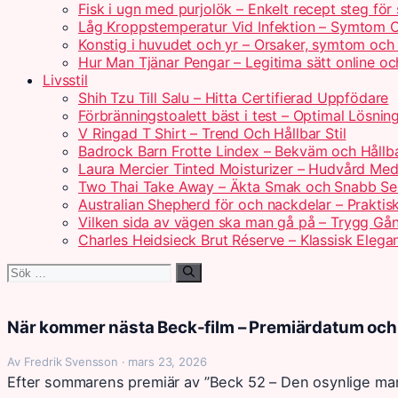
Fisk i ugn med purjolök – Enkelt recept steg för
Låg Kroppstemperatur Vid Infektion – Symtom 
Konstig i huvudet och yr – Orsaker, symtom och
Hur Man Tjänar Pengar – Legitima sätt online 
Livsstil
Shih Tzu Till Salu – Hitta Certifierad Uppfödare
Förbränningstoalett bäst i test – Optimal Lösni
V Ringad T Shirt – Trend Och Hållbar Stil
Badrock Barn Frotte Lindex – Bekväm och Hållba
Laura Mercier Tinted Moisturizer – Hudvård Med
Two Thai Take Away – Äkta Smak och Snabb Se
Australian Shepherd för och nackdelar – Praktis
Vilken sida av vägen ska man gå på – Trygg Gån
Charles Heidsieck Brut Réserve – Klassisk Elega
Sök
efter:
När kommer nästa Beck-film – Premiärdatum och
Av Fredrik Svensson · mars 23, 2026
Efter sommarens premiär av ”Beck 52 – Den osynlige mann