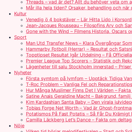
Threads – vad är det? Allt du behöver veta om 
Mår illa hela tiden? Orsaker, behandling och när
Kultur
Venedig ö 4 bokstäver – Lär Hitta Lido i Korsord
Jean-Jacques Rousseau – Filosofins Arv och Sam
Gone with the Wind – Filmens Historia, Oscars o
Sport
Man Utd Transfer News – Klara Övergångar So
Hammarby Fotboll (Herrar) – Resultat och Satsn
Topptipset Resultat Igår Utdelning – Få Officiella
Premier League Top Scorers – Statistik och Rek
Lägenheter till salu Stockholm innerstad – Prise
Nyheter
Första symtom på lymfom – Upptäck Tidiga Var
T-Roc Problem – Vanliga Fel och Reparationstip
Hur Många Muslimer Finns Det I Världen – Fakta
Satine Anais Geraldine Macht – Bakgrund, familj
Kim Kardashian Santa Baby – Den virala julvide
Tobias Forge Net Worth – Vad är Ghost-frontm
Potatismos På Fast Potatis – Så Får Du Krämigt 
Camilla Läckberg Let’s Dance – Fakta om delta
Nöje
Vilken tid börjar melodifestivalen – Start och S