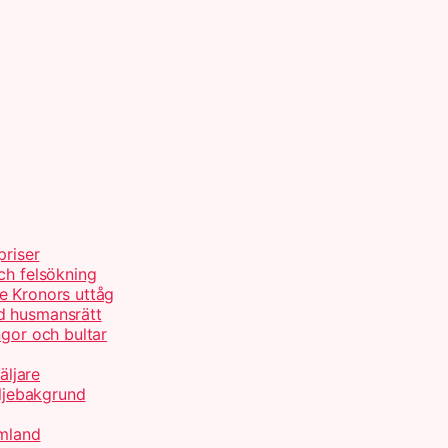
priser
ch felsökning
e Kronors uttåg
d husmansrätt
ngor och bultar
äljare
ljebakgrund
rmland