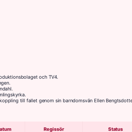
oduktionsbolaget och TV4.
ngen.
ndahl.
mlingskyrka.
g koppling till fallet genom sin barndomsvän Ellen Bengtsdotte
datum
Regissör
Status