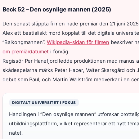
Beck 52 – Den osynlige mannen (2025)
Den senast släppta filmen hade premiär den 21 juni 2025
Alex ett bestialiskt mord kopplat till det digitala universi
”Balkongmannen”.
Wikipedia-sidan för filmen
beskriver h
om premiärdatumet
i förväg.
Regissör Per Hanefjord ledde produktionen med manus av
skådespelarna märks Peter Haber, Valter Skarsgård och J
debut som Paul, och Martin Wallström medverkar i en centr
DIGITALT UNIVERSITET I FOKUS
Handlingen i ”Den osynlige mannen” utforskar brottslig
utbildningsplattform, vilket representerar ett nytt tem
nätet.