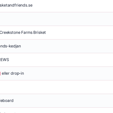
sketandfriends.se
Creekstone Farms Brisket
iends-kedjan
REWS
d
eller drop-in
fleboard