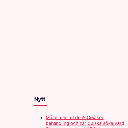
Nytt
Mår illa hela tiden? Orsaker,
behandling och när du ska söka vård