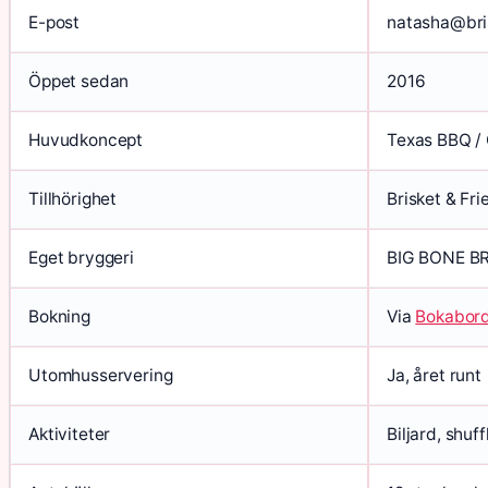
E-post
natasha@bri
Öppet sedan
2016
Huvudkoncept
Texas BBQ / 
Tillhörighet
Brisket & Fr
Eget bryggeri
BIG BONE B
Bokning
Via
Bokabor
Utomhusservering
Ja, året runt
Aktiviteter
Biljard, shuf