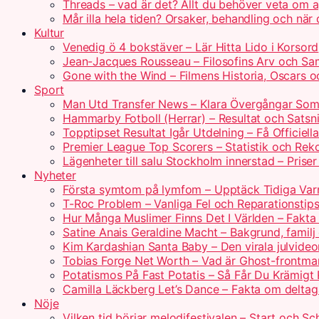
Threads – vad är det? Allt du behöver veta om 
Mår illa hela tiden? Orsaker, behandling och när
Kultur
Venedig ö 4 bokstäver – Lär Hitta Lido i Korsord
Jean-Jacques Rousseau – Filosofins Arv och Sam
Gone with the Wind – Filmens Historia, Oscars o
Sport
Man Utd Transfer News – Klara Övergångar So
Hammarby Fotboll (Herrar) – Resultat och Satsn
Topptipset Resultat Igår Utdelning – Få Officiella
Premier League Top Scorers – Statistik och Rek
Lägenheter till salu Stockholm innerstad – Prise
Nyheter
Första symtom på lymfom – Upptäck Tidiga Var
T-Roc Problem – Vanliga Fel och Reparationstip
Hur Många Muslimer Finns Det I Världen – Fakta
Satine Anais Geraldine Macht – Bakgrund, familj
Kim Kardashian Santa Baby – Den virala julvide
Tobias Forge Net Worth – Vad är Ghost-frontm
Potatismos På Fast Potatis – Så Får Du Krämigt 
Camilla Läckberg Let’s Dance – Fakta om delta
Nöje
Vilken tid börjar melodifestivalen – Start och S