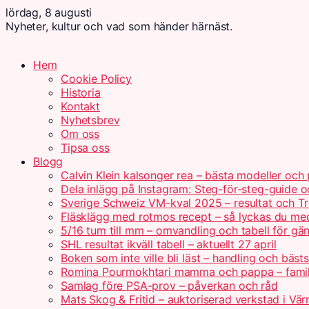
lördag, 8 augusti
Nyheter, kultur och vad som händer härnäst.
Hem
Cookie Policy
Historia
Kontakt
Nyhetsbrev
Om oss
Tipsa oss
Blogg
Calvin Klein kalsonger rea – bästa modeller och 
Dela inlägg på Instagram: Steg-för-steg-guide o
Sverige Schweiz VM-kval 2025 – resultat och Tr
Fläsklägg med rotmos recept – så lyckas du me
5/16 tum till mm – omvandling och tabell för gä
SHL resultat ikväll tabell – aktuellt 27 april
Boken som inte ville bli läst – handling och bästs
Romina Pourmokhtari mamma och pappa – fami
Samlag före PSA-prov – påverkan och råd
Mats Skog & Fritid – auktoriserad verkstad i Vä