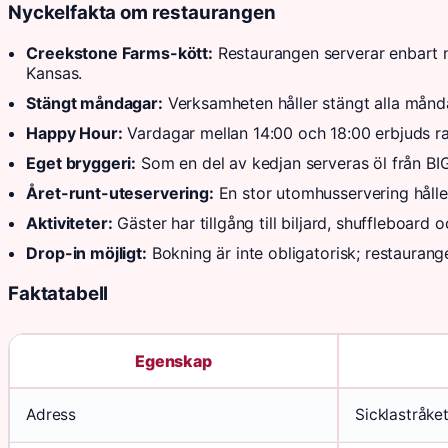
Nyckelfakta om restaurangen
Creekstone Farms-kött:
Restaurangen serverar enbart ny
Kansas.
Stängt måndagar:
Verksamheten håller stängt alla månd
Happy Hour:
Vardagar mellan 14:00 och 18:00 erbjuds ra
Eget bryggeri:
Som en del av kedjan serveras öl från B
Året-runt-uteservering:
En stor utomhusservering håll
Aktiviteter:
Gäster har tillgång till biljard, shuffleboard
Drop-in möjligt:
Bokning är inte obligatorisk; restaurang
Faktatabell
Egenskap
Adress
Sicklastråke