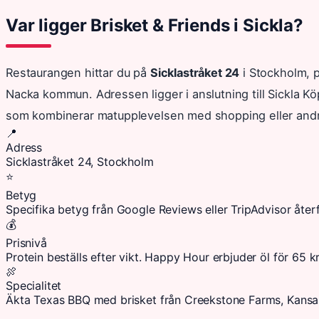
Var ligger Brisket & Friends i Sickla?
Restaurangen hittar du på
Sicklastråket 24
i Stockholm, p
Nacka kommun. Adressen ligger i anslutning till Sickla Köp
som kombinerar matupplevelsen med shopping eller andra 
📍
Adress
Sicklastråket 24, Stockholm
⭐
Betyg
Specifika betyg från Google Reviews eller TripAdvisor återfan
💰
Prisnivå
Protein beställs efter vikt. Happy Hour erbjuder öl för 65 kr
🍖
Specialitet
Äkta Texas BBQ med brisket från Creekstone Farms, Kansa