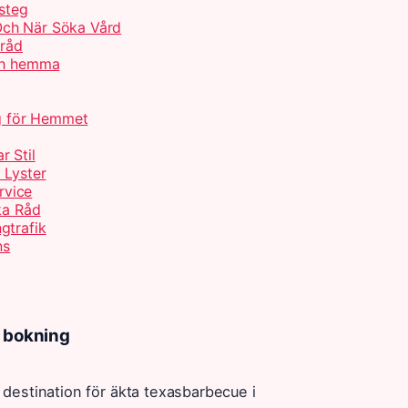
 steg
Och När Söka Vård
 råd
och hemma
ng för Hemmet
r Stil
 Lyster
rvice
ka Råd
gtrafik
ns
h bokning
l destination för äkta texasbarbecue i