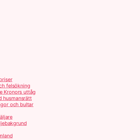
priser
ch felsökning
e Kronors uttåg
d husmansrätt
ngor och bultar
äljare
ljebakgrund
rmland