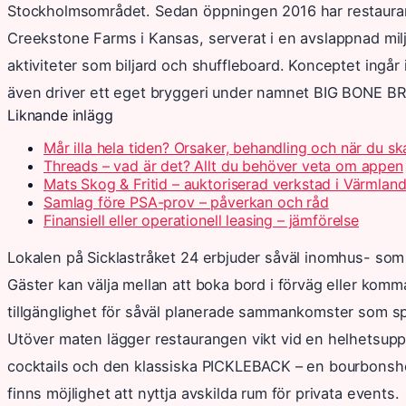
Stockholmsområdet. Sedan öppningen 2016 har restaurange
Creekstone Farms i Kansas, serverat i en avslappnad mi
aktiviteter som biljard och shuffleboard. Konceptet ingå
även driver ett eget bryggeri under namnet BIG BONE B
Liknande inlägg
Mår illa hela tiden? Orsaker, behandling och när du s
Threads – vad är det? Allt du behöver veta om appen
Mats Skog & Fritid – auktoriserad verkstad i Värmlan
Samlag före PSA-prov – påverkan och råd
Finansiell eller operationell leasing – jämförelse
Lokalen på Sicklastråket 24 erbjuder såväl inomhus- som u
Gäster kan välja mellan att boka bord i förväg eller komm
tillgänglighet för såväl planerade sammankomster som s
Utöver maten lägger restaurangen vikt vid en helhetsupple
cocktails och den klassiska PICKLEBACK – en bourbonshot
finns möjlighet att nyttja avskilda rum för privata events.