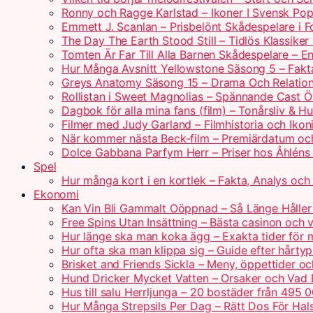
Ronny och Ragge Karlstad – Ikoner I Svensk Pop
Emmett J. Scanlan – Prisbelönt Skådespelare i 
The Day The Earth Stood Still – Tidlös Klassik
Tomten Är Far Till Alla Barnen Skådespelare – 
Hur Många Avsnitt Yellowstone Säsong 5 – Fakt
Greys Anatomy Säsong 15 – Drama Och Relatio
Rollistan i Sweet Magnolias – Spännande Cast Ö
Dagbok för alla mina fans (film) – Tonårsliv & H
Filmer med Judy Garland – Filmhistoria och Ikoni
När kommer nästa Beck-film – Premiärdatum oc
Dolce Gabbana Parfym Herr – Priser hos Åhléns
Spel
Hur många kort i en kortlek – Fakta, Analys och 
Ekonomi
Kan Vin Bli Gammalt Oöppnad – Så Länge Håller 
Free Spins Utan Insättning – Bästa casinon och v
Hur länge ska man koka ägg – Exakta tider för 
Hur ofta ska man klippa sig – Guide efter hårty
Brisket and Friends Sickla – Meny, öppettider o
Hund Dricker Mycket Vatten – Orsaker och Vad
Hus till salu Herrljunga – 20 bostäder från 495 
Hur Många Strepsils Per Dag – Rätt Dos För Hal