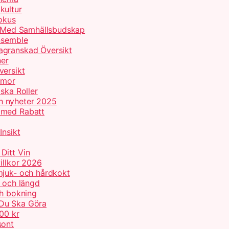
kultur
Fokus
er Med Samhällsbudskap
Ensemble
agranskad Översikt
ner
versikt
umor
ska Roller
h nyheter 2025
 med Rabatt
Insikt
Ditt Vin
illkor 2026
mjuk- och hårdkokt
p och längd
ch bokning
 Du Ska Göra
000 kr
sont