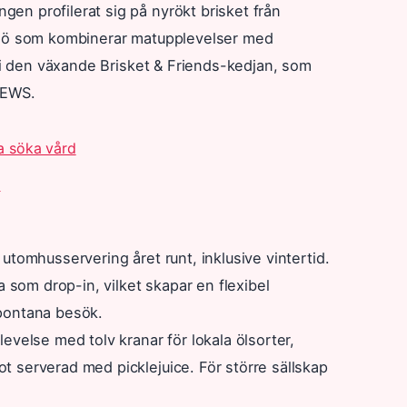
n profilerat sig på nyrökt brisket från
ljö som kombinerar matupplevelser med
r i den växande Brisket & Friends-kedjan, som
REWS.
ka söka vård
d
tomhusservering året runt, inklusive vintertid.
a som drop-in, vilket skapar en flexibel
pontana besök.
velse med tolv kranar för lokala ölsorter,
 serverad med picklejuice. För större sällskap