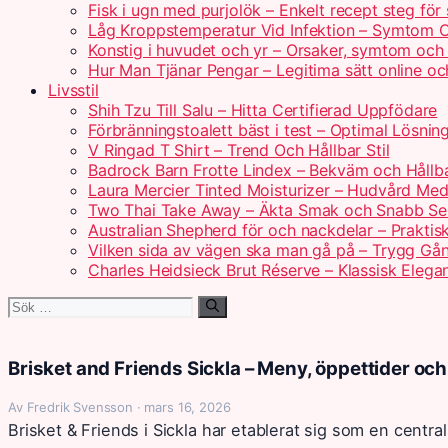
Fisk i ugn med purjolök – Enkelt recept steg för
Låg Kroppstemperatur Vid Infektion – Symtom 
Konstig i huvudet och yr – Orsaker, symtom och
Hur Man Tjänar Pengar – Legitima sätt online 
Livsstil
Shih Tzu Till Salu – Hitta Certifierad Uppfödare
Förbränningstoalett bäst i test – Optimal Lösni
V Ringad T Shirt – Trend Och Hållbar Stil
Badrock Barn Frotte Lindex – Bekväm och Hållba
Laura Mercier Tinted Moisturizer – Hudvård Med
Two Thai Take Away – Äkta Smak och Snabb Se
Australian Shepherd för och nackdelar – Praktis
Vilken sida av vägen ska man gå på – Trygg Gån
Charles Heidsieck Brut Réserve – Klassisk Elega
Sök
efter:
Brisket and Friends Sickla – Meny, öppettider oc
Av Fredrik Svensson · mars 16, 2026
Brisket & Friends i Sickla har etablerat sig som en centra