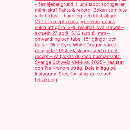
– familjebakgrund
Hur snabbt springer en
människa? Fakta & rekord
Boken som inte
ville bli läst – handling och bästsäljare
Våfflor recept utan ägg – Frasiga och
enkla att göra
SHL resultat ikväll tabell –
aktuellt 27 april
5/16 tum till mm –
omvandling och tabell för gängor och
bultar
Blue-Eyes White Dragon värde –
prisguide 2024
Fläsklägg med rotmos
recept – så lyckas du med husmansrätt
Sverige Schweiz VM-kval 2025 – resultat
och Tre Kronors uttåg
Dela inlägg på
Instagram: Steg-för-steg-guide och
felsökning