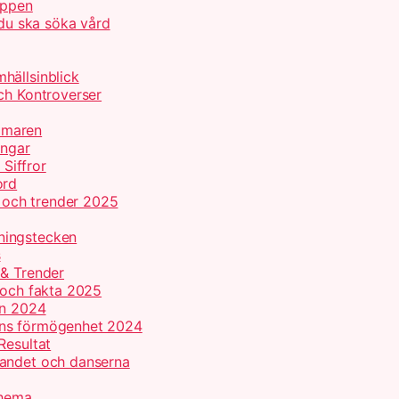
appen
 du ska söka vård
hällsinblick
ch Kontroverser
mmaren
ingar
 Siffror
ord
r och trender 2025
ningstecken
s
 & Trender
 och fakta 2025
on 2024
ans förmögenhet 2024
Resultat
gandet och danserna
chema