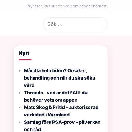
Nyheter, kultur och vad som händer härnäst.
Sök
efter:
Nytt
Mår illa hela tiden? Orsaker,
behandling och när du ska söka
vård
Threads – vad är det? Allt du
behöver veta om appen
Mats Skog & Fritid – auktoriserad
verkstad i Värmland
Samlag före PSA-prov – påverkan
och råd