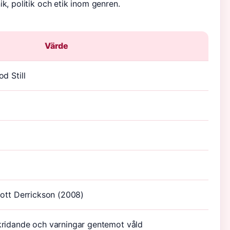
k, politik och etik inom genren.
Värde
d Still
cott Derrickson (2008)
ridande och varningar gentemot våld