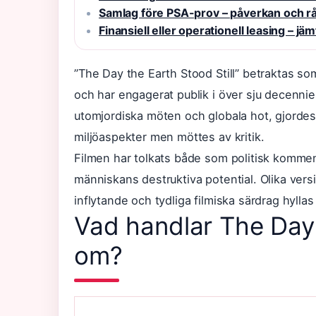
Samlag före PSA-prov – påverkan och r
Finansiell eller operationell leasing – jä
”The Day the Earth Stood Still” betraktas so
och har engagerat publik i över sju decenni
utomjordiska möten och globala hot, gjorde
miljöaspekter men möttes av kritik.
Filmen har tolkats både som politisk komme
människans destruktiva potential. Olika vers
inflytande och tydliga filmiska särdrag hyllas
Vad handlar The Day 
om?