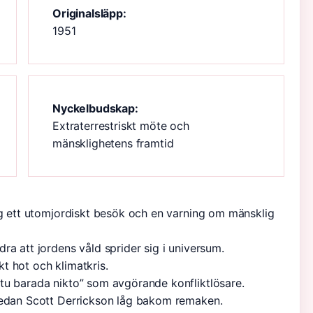
Originalsläpp:
1951
Nyckelbudskap:
Extraterrestriskt möte och
mänsklighetens framtid
ng ett utomjordiskt besök och en varning om mänsklig
ra att jordens våld sprider sig i universum.
t hot och klimatkris.
tu barada nikto” som avgörande konfliktlösare.
 medan Scott Derrickson låg bakom remaken.