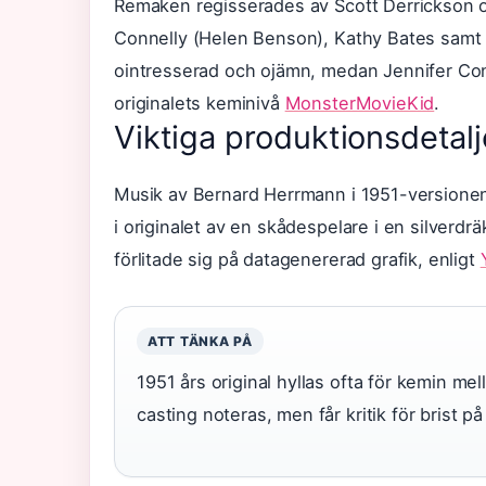
Remaken regisserades av Scott Derrickson o
Connelly (Helen Benson), Kathy Bates samt
ointresserad och ojämn, medan Jennifer Co
originalets keminivå
MonsterMovieKid
.
Viktiga produktionsdetalj
Musik av Bernard Herrmann i 1951-versionen h
i originalet av en skådespelare i en silverd
förlitade sig på datagenererad grafik, enligt
ATT TÄNKA PÅ
1951 års original hyllas ofta för kemin me
casting noteras, men får kritik för brist p