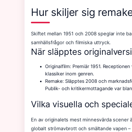
Hur skiljer sig remake
Skiftet mellan 1951 och 2008 speglar inte b
samhällsfrågor och filmiska uttryck.
När släpptes originalver
Originalfilm: Premiär 1951. Receptionen
klassiker inom genren.
Remake: Släpptes 2008 och marknadsfö
Publik- och kritikermottagande var blan
Vilka visuella och special
En av originalets mest minnesvärda scener är
globalt strömavbrott och smältande vapen – s