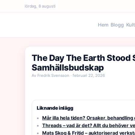
lördag, 8 augusti
Hem
Blogg
Kul
The Day The Earth Stood St
Samhällsbudskap
Av Fredrik Svensson · februari 22, 2026
Liknande inlägg
Mår illa hela tiden? Orsaker, behandling
Threads – vad är det? Allt du behöver 
Mats Skog & Fritid – auktoriserad verks