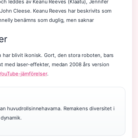
ch leddes av Keanu Reeves (Klaatu), Jennifer
 John Cleese. Keanu Reeves har beskrivits som
nnelly benämns som duglig, men saknar
er
ar blivit ikonisk. Gort, den stora roboten, bars
räkt med laser-effekter, medan 2008 års version
YouTube-jämförelser
.
llan huvudrollsinnehavarna. Remakens diversitet i
å dynamik.