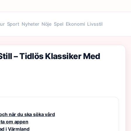
tur
Sport
Nyheter
Nöje
Spel
Ekonomi
Livsstil
ill – Tidlös Klassiker Med
 och när du ska söka vård
veta om appen
tad i Värmland