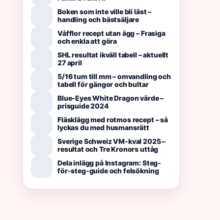
Boken som inte ville bli läst –
handling och bästsäljare
Våfflor recept utan ägg – Frasiga
och enkla att göra
SHL resultat ikväll tabell – aktuellt
27 april
5/16 tum till mm – omvandling och
tabell för gängor och bultar
Blue-Eyes White Dragon värde –
prisguide 2024
Fläsklägg med rotmos recept – så
lyckas du med husmansrätt
Sverige Schweiz VM-kval 2025 –
resultat och Tre Kronors uttåg
Dela inlägg på Instagram: Steg-
för-steg-guide och felsökning