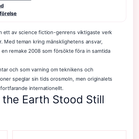
åd
mförelse
m ett av science fiction-genrens viktigaste verk
er. Med teman kring mänsklighetens ansvar,
s en remake 2008 som försökte föra in samtida
ntar och som varning om teknikens och
ioner speglar sin tids orosmoln, men originalets
 fortfarande internationellt.
the Earth Stood Still