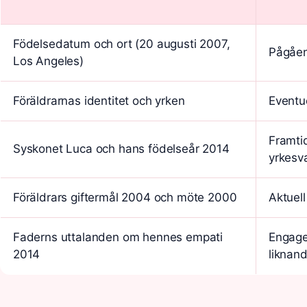
Födelsedatum och ort (20 augusti 2007,
Pågåen
Los Angeles)
Föräldrarnas identitet och yrken
Eventue
Framtid
Syskonet Luca och hans födelseår 2014
yrkesv
Föräldrars giftermål 2004 och möte 2000
Aktuel
Faderns uttalanden om hennes empati
Engage
2014
liknand