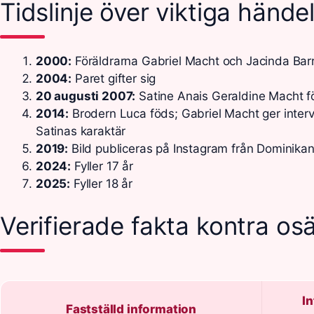
Tidslinje över viktiga hände
2000:
Föräldrarna Gabriel Macht och Jacinda Barre
2004:
Paret gifter sig
20 augusti 2007:
Satine Anais Geraldine Macht fö
2014:
Brodern Luca föds; Gabriel Macht ger intervj
Satinas karaktär
2019:
Bild publiceras på Instagram från Dominika
2024:
Fyller 17 år
2025:
Fyller 18 år
Verifierade fakta kontra os
I
Fastställd information