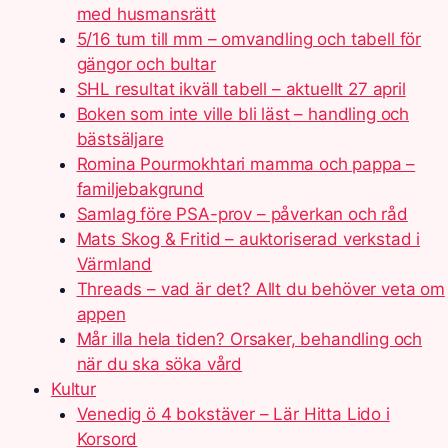
med husmansrätt
5/16 tum till mm – omvandling och tabell för
gängor och bultar
SHL resultat ikväll tabell – aktuellt 27 april
Boken som inte ville bli läst – handling och
bästsäljare
Romina Pourmokhtari mamma och pappa –
familjebakgrund
Samlag före PSA-prov – påverkan och råd
Mats Skog & Fritid – auktoriserad verkstad i
Värmland
Threads – vad är det? Allt du behöver veta om
appen
Mår illa hela tiden? Orsaker, behandling och
när du ska söka vård
Kultur
Venedig ö 4 bokstäver – Lär Hitta Lido i
Korsord