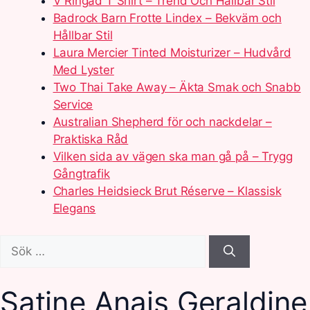
V Ringad T Shirt – Trend Och Hållbar Stil
Badrock Barn Frotte Lindex – Bekväm och
Hållbar Stil
Laura Mercier Tinted Moisturizer – Hudvård
Med Lyster
Two Thai Take Away – Äkta Smak och Snabb
Service
Australian Shepherd för och nackdelar –
Praktiska Råd
Vilken sida av vägen ska man gå på – Trygg
Gångtrafik
Charles Heidsieck Brut Réserve – Klassisk
Elegans
Sök
efter:
Satine Anais Geraldin