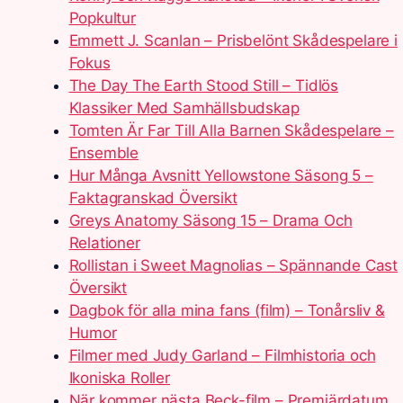
Popkultur
Emmett J. Scanlan – Prisbelönt Skådespelare i
Fokus
The Day The Earth Stood Still – Tidlös
Klassiker Med Samhällsbudskap
Tomten Är Far Till Alla Barnen Skådespelare –
Ensemble
Hur Många Avsnitt Yellowstone Säsong 5 –
Faktagranskad Översikt
Greys Anatomy Säsong 15 – Drama Och
Relationer
Rollistan i Sweet Magnolias – Spännande Cast
Översikt
Dagbok för alla mina fans (film) – Tonårsliv &
Humor
Filmer med Judy Garland – Filmhistoria och
Ikoniska Roller
När kommer nästa Beck-film – Premiärdatum