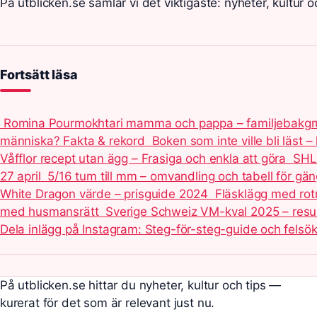
På utblicken.se samlar vi det viktigaste: nyheter, kultur o
Fortsätt läsa
Romina Pourmokhtari mamma och pappa – familjebakg
människa? Fakta & rekord
Boken som inte ville bli läst 
Våfflor recept utan ägg – Frasiga och enkla att göra
SHL 
27 april
5/16 tum till mm – omvandling och tabell för gän
White Dragon värde – prisguide 2024
Fläsklägg med rot
med husmansrätt
Sverige Schweiz VM-kval 2025 – resul
Dela inlägg på Instagram: Steg-för-steg-guide och felsö
På utblicken.se hittar du nyheter, kultur och tips —
kurerat för det som är relevant just nu.