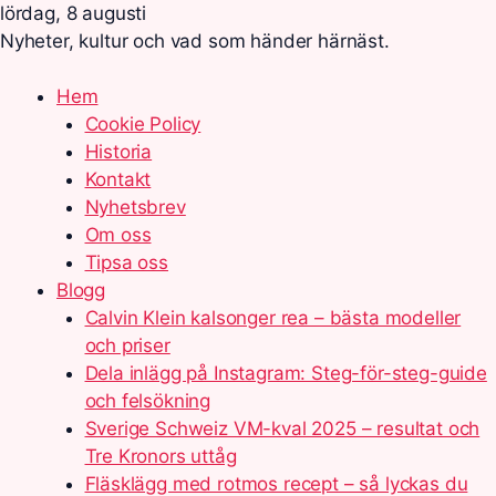
lördag, 8 augusti
Nyheter, kultur och vad som händer härnäst.
Hem
Cookie Policy
Historia
Kontakt
Nyhetsbrev
Om oss
Tipsa oss
Blogg
Calvin Klein kalsonger rea – bästa modeller
och priser
Dela inlägg på Instagram: Steg-för-steg-guide
och felsökning
Sverige Schweiz VM-kval 2025 – resultat och
Tre Kronors uttåg
Fläsklägg med rotmos recept – så lyckas du