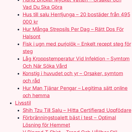
Vad Du Ska Göra
Hus till salu Herrljunga – 20 bostäder från 495
000 kr
Hur Många Strepsils Per Dag – Rätt Dos För
Halsont
Fisk i ugn med purjolök – Enkelt recept steg för
steg
Låg Kroppstemperatur Vid Infektion – Symtom
Och När Söka Vård
Konstig i huvudet och yr – Orsaker, symtom
och råd
Hur Man Tjänar Pengar – Legitima sätt online
och hemma
Livsstil
Shih Tzu Till Salu – Hitta Certifierad Uppfödare
Förbränningstoalett bäst i test – Optimal
Lösning för Hemmet