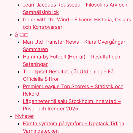
Jean-Jacques Rousseau – Filosofins Arv och
Samhällsinblick
Gone with the Wind – Filmens Historia, Oscars
och Kontroverser
Sport
Man Utd Transfer News – Klara Övergångar
Sommaren
Hammarby Fotboll (Herrar) – Resultat och
Satsningar
Topptipset Resultat Igår Utdelning – Få
Officiella Siffror
Premier League Top Scorers – Statistik och
Rekord
Lägenheter till salu Stockholm innerstad –
Priser och trender 2025
Nyheter
Första symtom på lymfom – Upptäck Tidiga
Varningstecken