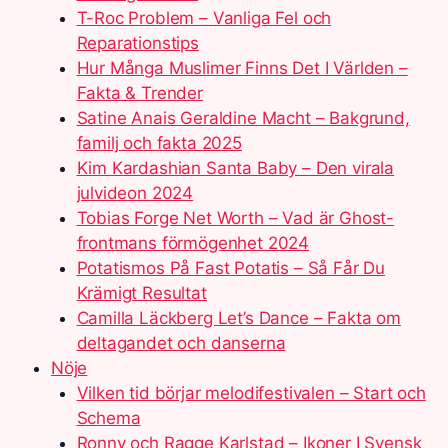
T-Roc Problem – Vanliga Fel och
Reparationstips
Hur Många Muslimer Finns Det I Världen –
Fakta & Trender
Satine Anais Geraldine Macht – Bakgrund,
familj och fakta 2025
Kim Kardashian Santa Baby – Den virala
julvideon 2024
Tobias Forge Net Worth – Vad är Ghost-
frontmans förmögenhet 2024
Potatismos På Fast Potatis – Så Får Du
Krämigt Resultat
Camilla Läckberg Let’s Dance – Fakta om
deltagandet och danserna
Nöje
Vilken tid börjar melodifestivalen – Start och
Schema
Ronny och Ragge Karlstad – Ikoner I Svensk