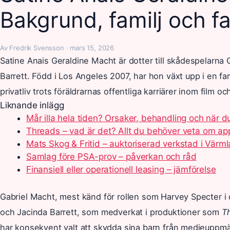
Bakgrund, familj och f
Av Fredrik Svensson · mars 15, 2026
Satine Anais Geraldine Macht är dotter till skådespelarna
Barrett. Född i Los Angeles 2007, har hon växt upp i en fam
privatliv trots föräldrarnas offentliga karriärer inom film oc
Liknande inlägg
Mår illa hela tiden? Orsaker, behandling och när d
Threads – vad är det? Allt du behöver veta om a
Mats Skog & Fritid – auktoriserad verkstad i Värm
Samlag före PSA-prov – påverkan och råd
Finansiell eller operationell leasing – jämförelse
Gabriel Macht, mest känd för rollen som Harvey Specter i 
och Jacinda Barrett, som medverkat i produktioner som
T
har konsekvent valt att skydda sina barn från medieuppm