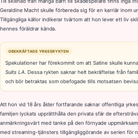
Till skillnad från många barn till skådespelare finns inga in
Geraldine Macht skulle förbereda sig för en karriär inom 
Tillgängliga källor indikerar tvärtom att hon lever ett liv ski
hennes föräldrar kända.
OBEKRÄFTADE YRKESRYKTEN
Spekulationer har förekommit om att Satine skulle kunna
Suits LA
. Dessa rykten saknar helt bekräftelse från fami
och bör betraktas som obefogade tills motsatsen bevis
Att hon vid 18 års ålder fortfarande saknar offentliga yrke
familjen lyckats upprätthålla den privata sfär de eftersträva
anmärkningsvärt med tanke på den förnyade uppmärksam
med streaming-tjänsters tillgängliggörande av serien för 