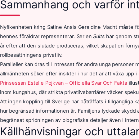
Sammanhang och varför int
Nyfikenheten kring Satine Anais Geraldine Macht måste för
hennes föräldrar representerar. Serien
Suits
har genom str
år efter att den slutade produceras, vilket skapat en förny
rollbesättningens privatliv.
Paralleller kan dras till intresset för andra unga personer 
allmänheten söker efter insikter i hur det är att växa up
Prinsessan Estelle Pojkvän – Officiella Svar Och Fakta
illu
inom kungahus, där strikta privatlivsbarriärer väcker speku
Att ingen koppling till Sverige har påträffats i tillgängliga k
hur begränsad informationen är. Familjens lyckade skydd a
begränsat spridningen av biografiska detaljer även i intern
Källhänvisningar och uttal