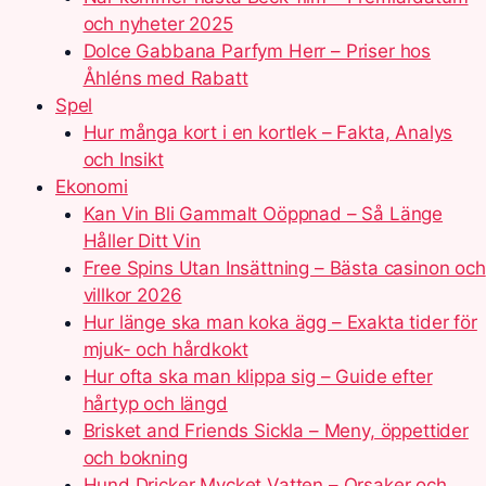
och nyheter 2025
Dolce Gabbana Parfym Herr – Priser hos
Åhléns med Rabatt
Spel
Hur många kort i en kortlek – Fakta, Analys
och Insikt
Ekonomi
Kan Vin Bli Gammalt Oöppnad – Så Länge
Håller Ditt Vin
Free Spins Utan Insättning – Bästa casinon och
villkor 2026
Hur länge ska man koka ägg – Exakta tider för
mjuk- och hårdkokt
Hur ofta ska man klippa sig – Guide efter
hårtyp och längd
Brisket and Friends Sickla – Meny, öppettider
och bokning
Hund Dricker Mycket Vatten – Orsaker och