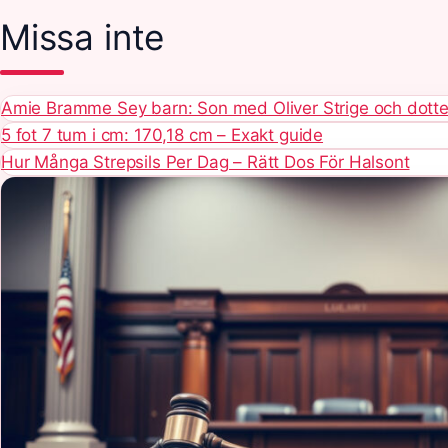
Missa inte
Amie Bramme Sey barn: Son med Oliver Strige och dotter
5 fot 7 tum i cm: 170,18 cm – Exakt guide
Hur Många Strepsils Per Dag – Rätt Dos För Halsont