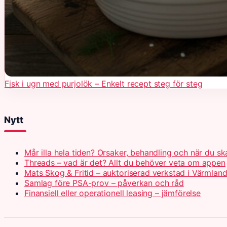
Fisk i ugn med purjolök – Enkelt recept steg för steg
Nytt
Mår illa hela tiden? Orsaker, behandling och när du s
Threads – vad är det? Allt du behöver veta om appen
Mats Skog & Fritid – auktoriserad verkstad i Värmlan
Samlag före PSA-prov – påverkan och råd
Finansiell eller operationell leasing – jämförelse