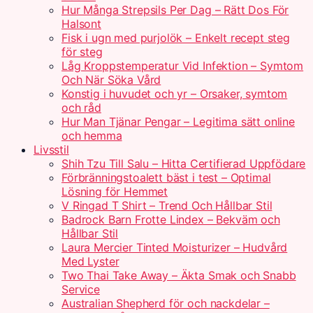
Hur Många Strepsils Per Dag – Rätt Dos För
Halsont
Fisk i ugn med purjolök – Enkelt recept steg
för steg
Låg Kroppstemperatur Vid Infektion – Symtom
Och När Söka Vård
Konstig i huvudet och yr – Orsaker, symtom
och råd
Hur Man Tjänar Pengar – Legitima sätt online
och hemma
Livsstil
Shih Tzu Till Salu – Hitta Certifierad Uppfödare
Förbränningstoalett bäst i test – Optimal
Lösning för Hemmet
V Ringad T Shirt – Trend Och Hållbar Stil
Badrock Barn Frotte Lindex – Bekväm och
Hållbar Stil
Laura Mercier Tinted Moisturizer – Hudvård
Med Lyster
Two Thai Take Away – Äkta Smak och Snabb
Service
Australian Shepherd för och nackdelar –