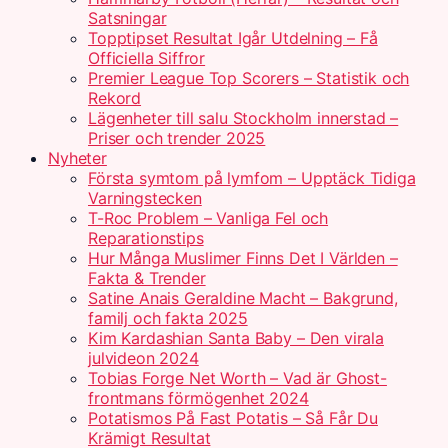
Satsningar
Topptipset Resultat Igår Utdelning – Få
Officiella Siffror
Premier League Top Scorers – Statistik och
Rekord
Lägenheter till salu Stockholm innerstad –
Priser och trender 2025
Nyheter
Första symtom på lymfom – Upptäck Tidiga
Varningstecken
T-Roc Problem – Vanliga Fel och
Reparationstips
Hur Många Muslimer Finns Det I Världen –
Fakta & Trender
Satine Anais Geraldine Macht – Bakgrund,
familj och fakta 2025
Kim Kardashian Santa Baby – Den virala
julvideon 2024
Tobias Forge Net Worth – Vad är Ghost-
frontmans förmögenhet 2024
Potatismos På Fast Potatis – Så Får Du
Krämigt Resultat