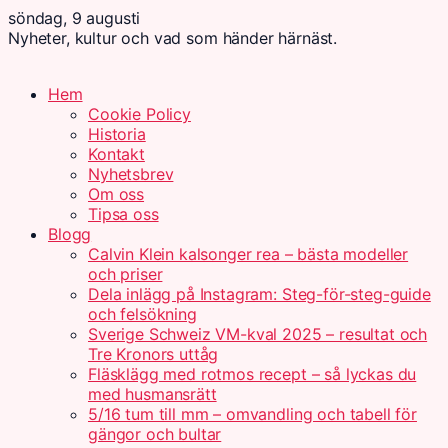
söndag, 9 augusti
Nyheter, kultur och vad som händer härnäst.
Hem
Cookie Policy
Historia
Kontakt
Nyhetsbrev
Om oss
Tipsa oss
Blogg
Calvin Klein kalsonger rea – bästa modeller
och priser
Dela inlägg på Instagram: Steg-för-steg-guide
och felsökning
Sverige Schweiz VM-kval 2025 – resultat och
Tre Kronors uttåg
Fläsklägg med rotmos recept – så lyckas du
med husmansrätt
5/16 tum till mm – omvandling och tabell för
gängor och bultar