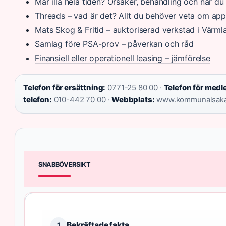
Mår illa hela tiden? Orsaker, behandling och när d
Threads – vad är det? Allt du behöver veta om ap
Mats Skog & Fritid – auktoriserad verkstad i Värml
Samlag före PSA-prov – påverkan och råd
Finansiell eller operationell leasing – jämförelse
Telefon för ersättning:
0771-25 80 00 ·
Telefon för med
telefon:
010-442 70 00 ·
Webbplats:
www.kommunalsaka
SNABBÖVERSIKT
Bekräftade fakta
1