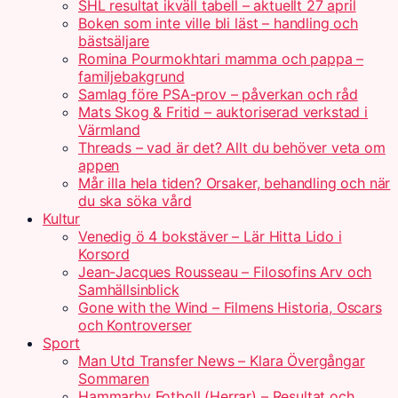
SHL resultat ikväll tabell – aktuellt 27 april
Boken som inte ville bli läst – handling och
bästsäljare
Romina Pourmokhtari mamma och pappa –
familjebakgrund
Samlag före PSA-prov – påverkan och råd
Mats Skog & Fritid – auktoriserad verkstad i
Värmland
Threads – vad är det? Allt du behöver veta om
appen
Mår illa hela tiden? Orsaker, behandling och när
du ska söka vård
Kultur
Venedig ö 4 bokstäver – Lär Hitta Lido i
Korsord
Jean-Jacques Rousseau – Filosofins Arv och
Samhällsinblick
Gone with the Wind – Filmens Historia, Oscars
och Kontroverser
Sport
Man Utd Transfer News – Klara Övergångar
Sommaren
Hammarby Fotboll (Herrar) – Resultat och