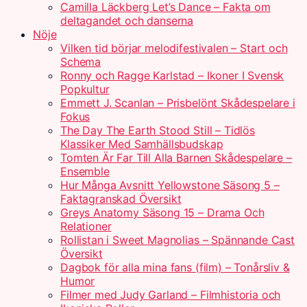
Camilla Läckberg Let’s Dance – Fakta om
deltagandet och danserna
Nöje
Vilken tid börjar melodifestivalen – Start och
Schema
Ronny och Ragge Karlstad – Ikoner I Svensk
Popkultur
Emmett J. Scanlan – Prisbelönt Skådespelare i
Fokus
The Day The Earth Stood Still – Tidlös
Klassiker Med Samhällsbudskap
Tomten Är Far Till Alla Barnen Skådespelare –
Ensemble
Hur Många Avsnitt Yellowstone Säsong 5 –
Faktagranskad Översikt
Greys Anatomy Säsong 15 – Drama Och
Relationer
Rollistan i Sweet Magnolias – Spännande Cast
Översikt
Dagbok för alla mina fans (film) – Tonårsliv &
Humor
Filmer med Judy Garland – Filmhistoria och