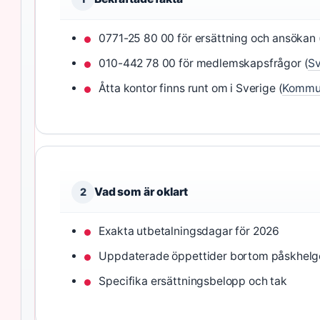
0771-25 80 00 för ersättning och ansökan 
010-442 78 00 för medlemskapsfrågor (
Sv
Åtta kontor finns runt om i Sverige (
Kommun
Vad som är oklart
2
Exakta utbetalningsdagar för 2026
Uppdaterade öppettider bortom påskhelg
Specifika ersättningsbelopp och tak