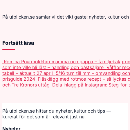
På utblicken.se samlar vi det viktigaste: nyheter, kultur och 
Fortsätt läsa
Romina Pourmokhtari mamma och pappa – familjebakgru
som inte ville bli läst – handling och bästsäljare
Våfflor re
tabell – aktuellt 27 april
5/16 tum till mm – omvandling och 
prisguide 2024
Fläsklägg med rotmos recept – så lyckas
och Tre Kronors uttåg
Dela inlägg på Instagram: Steg-för-
På utblicken.se hittar du nyheter, kultur och tips —
kurerat för det som är relevant just nu.
Nyheter