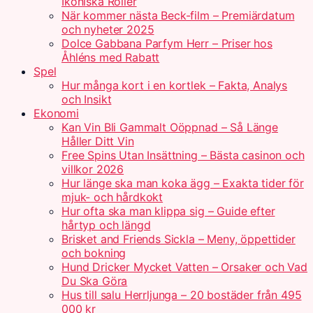
Ikoniska Roller
När kommer nästa Beck-film – Premiärdatum
och nyheter 2025
Dolce Gabbana Parfym Herr – Priser hos
Åhléns med Rabatt
Spel
Hur många kort i en kortlek – Fakta, Analys
och Insikt
Ekonomi
Kan Vin Bli Gammalt Oöppnad – Så Länge
Håller Ditt Vin
Free Spins Utan Insättning – Bästa casinon och
villkor 2026
Hur länge ska man koka ägg – Exakta tider för
mjuk- och hårdkokt
Hur ofta ska man klippa sig – Guide efter
hårtyp och längd
Brisket and Friends Sickla – Meny, öppettider
och bokning
Hund Dricker Mycket Vatten – Orsaker och Vad
Du Ska Göra
Hus till salu Herrljunga – 20 bostäder från 495
000 kr