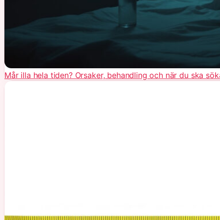
Mår illa hela tiden? Orsaker, behandling och när du ska sök