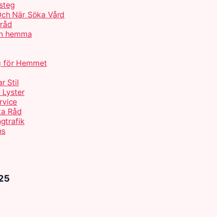
 steg
Och När Söka Vård
 råd
och hemma
ng för Hemmet
r Stil
 Lyster
rvice
ka Råd
gtrafik
ns
025