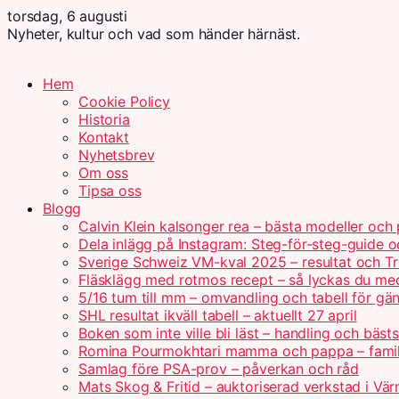
torsdag, 6 augusti
Nyheter, kultur och vad som händer härnäst.
Hem
Cookie Policy
Historia
Kontakt
Nyhetsbrev
Om oss
Tipsa oss
Blogg
Calvin Klein kalsonger rea – bästa modeller och 
Dela inlägg på Instagram: Steg-för-steg-guide o
Sverige Schweiz VM-kval 2025 – resultat och Tr
Fläsklägg med rotmos recept – så lyckas du me
5/16 tum till mm – omvandling och tabell för gä
SHL resultat ikväll tabell – aktuellt 27 april
Boken som inte ville bli läst – handling och bästs
Romina Pourmokhtari mamma och pappa – fami
Samlag före PSA-prov – påverkan och råd
Mats Skog & Fritid – auktoriserad verkstad i Vä