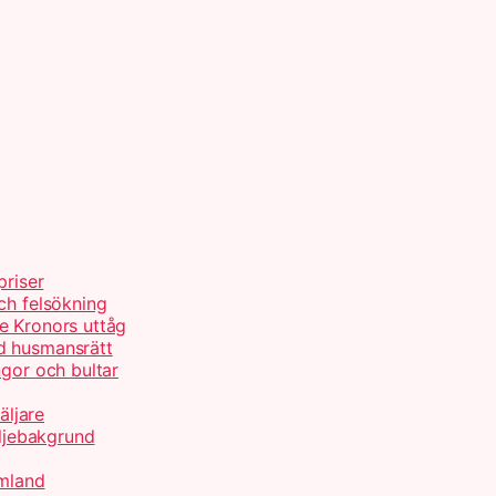
priser
ch felsökning
e Kronors uttåg
d husmansrätt
ngor och bultar
äljare
ljebakgrund
rmland