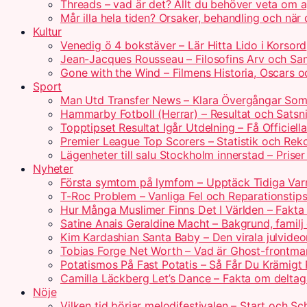
Threads – vad är det? Allt du behöver veta om 
Mår illa hela tiden? Orsaker, behandling och när
Kultur
Venedig ö 4 bokstäver – Lär Hitta Lido i Korsord
Jean-Jacques Rousseau – Filosofins Arv och Sam
Gone with the Wind – Filmens Historia, Oscars o
Sport
Man Utd Transfer News – Klara Övergångar So
Hammarby Fotboll (Herrar) – Resultat och Satsn
Topptipset Resultat Igår Utdelning – Få Officiella
Premier League Top Scorers – Statistik och Rek
Lägenheter till salu Stockholm innerstad – Prise
Nyheter
Första symtom på lymfom – Upptäck Tidiga Var
T-Roc Problem – Vanliga Fel och Reparationstip
Hur Många Muslimer Finns Det I Världen – Fakta
Satine Anais Geraldine Macht – Bakgrund, familj
Kim Kardashian Santa Baby – Den virala julvide
Tobias Forge Net Worth – Vad är Ghost-frontm
Potatismos På Fast Potatis – Så Får Du Krämigt 
Camilla Läckberg Let’s Dance – Fakta om delta
Nöje
Vilken tid börjar melodifestivalen – Start och S