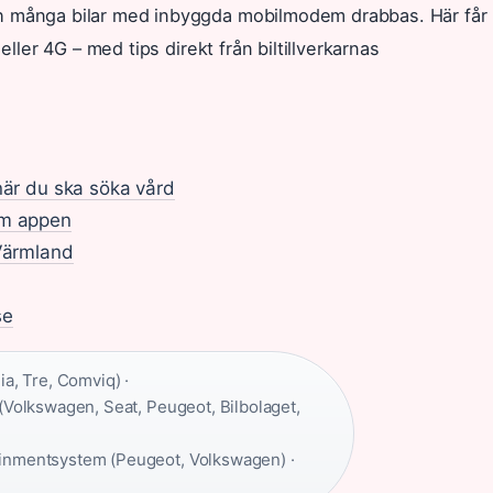
ch många bilar med inbyggda mobilmodem drabbas. Här får
eller 4G – med tips direkt från biltillverkarnas
när du ska söka vård
om appen
 Värmland
se
a, Tre, Comviq) ·
(Volkswagen, Seat, Peugeot, Bilbolaget,
tainmentsystem (Peugeot, Volkswagen) ·