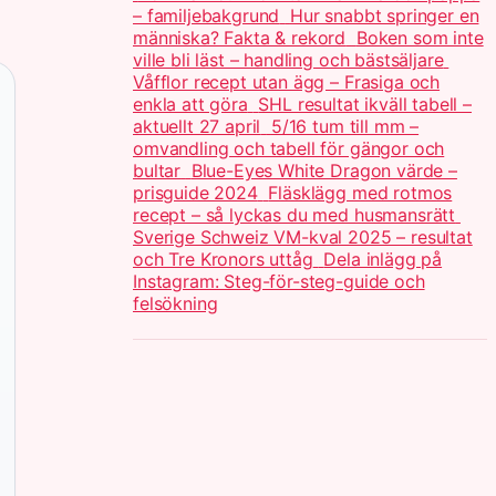
– familjebakgrund
Hur snabbt springer en
människa? Fakta & rekord
Boken som inte
ville bli läst – handling och bästsäljare
Våfflor recept utan ägg – Frasiga och
enkla att göra
SHL resultat ikväll tabell –
aktuellt 27 april
5/16 tum till mm –
omvandling och tabell för gängor och
bultar
Blue-Eyes White Dragon värde –
prisguide 2024
Fläsklägg med rotmos
recept – så lyckas du med husmansrätt
Sverige Schweiz VM-kval 2025 – resultat
och Tre Kronors uttåg
Dela inlägg på
Instagram: Steg-för-steg-guide och
felsökning