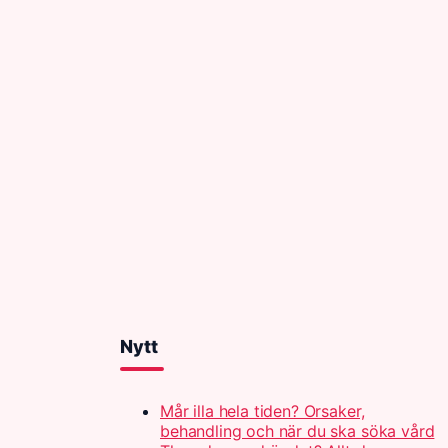
Nytt
Mår illa hela tiden? Orsaker,
behandling och när du ska söka vård