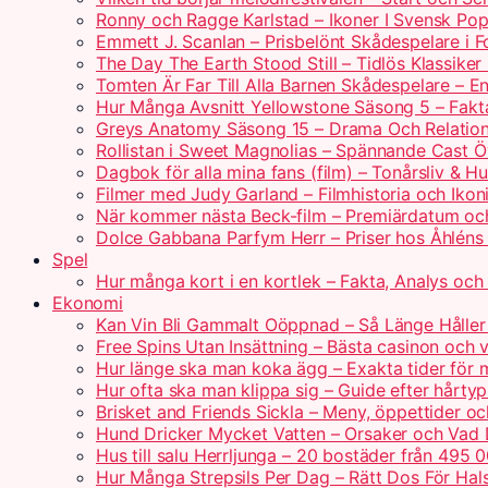
Ronny och Ragge Karlstad – Ikoner I Svensk Pop
Emmett J. Scanlan – Prisbelönt Skådespelare i 
The Day The Earth Stood Still – Tidlös Klassik
Tomten Är Far Till Alla Barnen Skådespelare – 
Hur Många Avsnitt Yellowstone Säsong 5 – Fakt
Greys Anatomy Säsong 15 – Drama Och Relatio
Rollistan i Sweet Magnolias – Spännande Cast Ö
Dagbok för alla mina fans (film) – Tonårsliv & H
Filmer med Judy Garland – Filmhistoria och Ikoni
När kommer nästa Beck-film – Premiärdatum oc
Dolce Gabbana Parfym Herr – Priser hos Åhléns
Spel
Hur många kort i en kortlek – Fakta, Analys och 
Ekonomi
Kan Vin Bli Gammalt Oöppnad – Så Länge Håller 
Free Spins Utan Insättning – Bästa casinon och v
Hur länge ska man koka ägg – Exakta tider för 
Hur ofta ska man klippa sig – Guide efter hårty
Brisket and Friends Sickla – Meny, öppettider o
Hund Dricker Mycket Vatten – Orsaker och Vad
Hus till salu Herrljunga – 20 bostäder från 495 
Hur Många Strepsils Per Dag – Rätt Dos För Hal