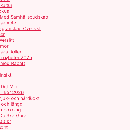
kultur
Fokus
er Med Samhällsbudskap
Ensemble
agranskad Översikt
ner
versikt
umor
ska Roller
h nyheter 2025
 med Rabatt
Insikt
Ditt Vin
illkor 2026
mjuk- och hårdkokt
p och längd
ch bokning
 Du Ska Göra
000 kr
sont