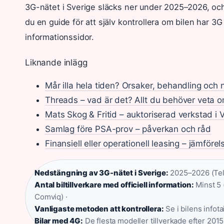
3G-nätet i Sverige släcks ner under 2025–2026, o
du en guide för att själv kontrollera om bilen har 3G 
informationssidor.
Liknande inlägg
Mår illa hela tiden? Orsaker, behandling och 
Threads – vad är det? Allt du behöver veta 
Mats Skog & Fritid – auktoriserad verkstad i
Samlag före PSA-prov – påverkan och råd
Finansiell eller operationell leasing – jämförel
Nedstängning av 3G-nätet i Sverige:
2025–2026 (Teli
Antal biltillverkare med officiell information:
Minst 5 
Comviq) ·
Vanligaste metoden att kontrollera:
Se i bilens info
Bilar med 4G:
De flesta modeller tillverkade efter 2015