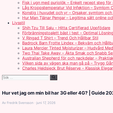
Fisk i ugn med purjolök – Enkelt recept steg för
Låg Kroppstemperatur Vid Infektion – Symtom 
Konstig i huvudet och yr – Orsaker, symtom och
Hur Man Tjänar Pengar – Legitima sätt online 
Livsstil
Shih Tzu Till Salu – Hitta Certifierad Uppfödare
Förbränningstoalett bäst i test – Optimal Lösni
V Ringad T Shirt – Trend Och Hållbar Stil
Badrock Barn Frotte Lindex – Bekväm och Hållba
Laura Mercier Tinted Moisturizer – Hudvård Med
Two Thai Take Away – Äkta Smak och Snabb Se
Australian Shepherd för och nackdelar – Praktis
Vilken sida av vägen ska man gå på – Trygg Gån
Charles Heidsieck Brut Réserve – Klassisk Elega
Sök
efter:
Hur vet jag om min bil har 3G eller 4G? | Guide 2
Av Fredrik Svensson · juni 17, 2026