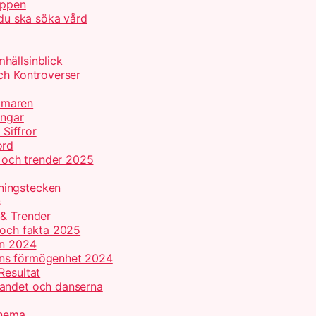
appen
 du ska söka vård
hällsinblick
ch Kontroverser
mmaren
ingar
 Siffror
ord
r och trender 2025
ningstecken
s
 & Trender
 och fakta 2025
on 2024
ans förmögenhet 2024
Resultat
gandet och danserna
chema