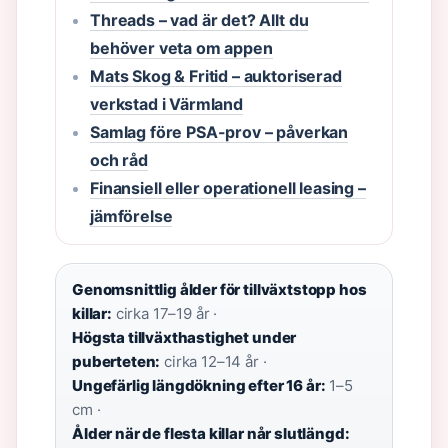
Threads – vad är det? Allt du
behöver veta om appen
Mats Skog & Fritid – auktoriserad
verkstad i Värmland
Samlag före PSA-prov – påverkan
och råd
Finansiell eller operationell leasing –
jämförelse
Genomsnittlig ålder för tillväxtstopp hos
killar:
cirka 17–19 år ·
Högsta tillväxthastighet under
puberteten:
cirka 12–14 år ·
Ungefärlig längdökning efter 16 år:
1–5
cm ·
Ålder när de flesta killar når slutlängd: