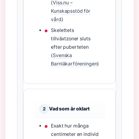
(
Viss.nu –
Kunskapsstöd för
vård
)
Skelettets
tillväxtzoner sluts
efter puberteten
(
Svenska
Barnläkarföreningen
)
Vad som är oklart
2
Exakt hur många
centimeter en individ