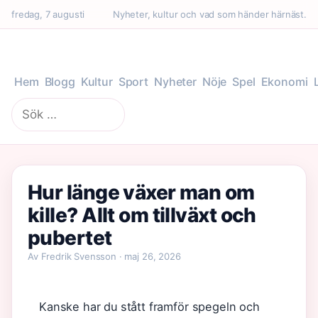
fredag, 7 augusti
Nyheter, kultur och vad som händer härnäst.
Hem
Blogg
Kultur
Sport
Nyheter
Nöje
Spel
Ekonomi
Sök
efter:
Hur länge växer man om
kille? Allt om tillväxt och
pubertet
Av Fredrik Svensson · maj 26, 2026
Kanske har du stått framför spegeln och