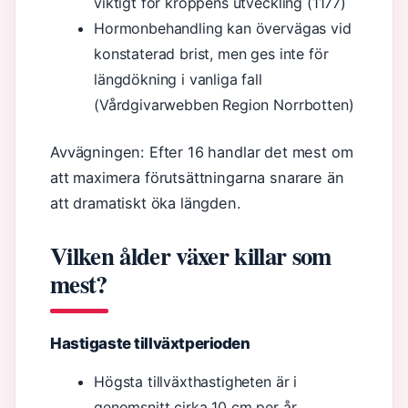
viktigt för kroppens utveckling (1177)
Hormonbehandling kan övervägas vid
konstaterad brist, men ges inte för
längdökning i vanliga fall
(Vårdgivarwebben Region Norrbotten)
Avvägningen: Efter 16 handlar det mest om
att maximera förutsättningarna snarare än
att dramatiskt öka längden.
Vilken ålder växer killar som
mest?
Hastigaste tillväxtperioden
Högsta tillväxthastigheten är i
genomsnitt cirka 10 cm per år