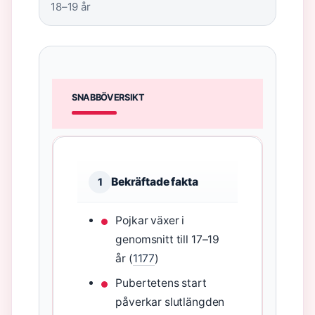
18–19 år
SNABBÖVERSIKT
Bekräftade fakta
1
Pojkar växer i
genomsnitt till 17–19
år (
1177
)
Pubertetens start
påverkar slutlängden