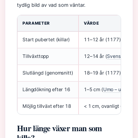
tydlig bild av vad som väntar.
PARAMETER
VÄRDE
Start pubertet (killar)
11–12 år (1177)
Tillväxttopp
12–14 år (
Svenska Barn
Slutlängd (genomsnitt)
18–19 år (1177)
Längdökning efter 16
1–5 cm (
Umo – ungdoms
Möjlig tillväxt efter 18
< 1 cm, ovanligt (
Snorkel
Hur länge växer man som
kille?