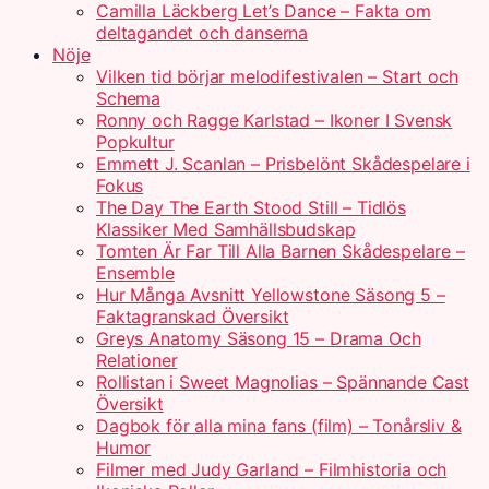
Camilla Läckberg Let’s Dance – Fakta om
deltagandet och danserna
Nöje
Vilken tid börjar melodifestivalen – Start och
Schema
Ronny och Ragge Karlstad – Ikoner I Svensk
Popkultur
Emmett J. Scanlan – Prisbelönt Skådespelare i
Fokus
The Day The Earth Stood Still – Tidlös
Klassiker Med Samhällsbudskap
Tomten Är Far Till Alla Barnen Skådespelare –
Ensemble
Hur Många Avsnitt Yellowstone Säsong 5 –
Faktagranskad Översikt
Greys Anatomy Säsong 15 – Drama Och
Relationer
Rollistan i Sweet Magnolias – Spännande Cast
Översikt
Dagbok för alla mina fans (film) – Tonårsliv &
Humor
Filmer med Judy Garland – Filmhistoria och