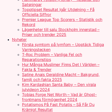
Satsningar
Topptipset Resultat Igår Utdelning – Få
Officiella Siffror
Premier League Top Scorers – Statistik och
Rekord
Lägenheter till salu Stockholm innerstad –
Priser och trender 2025
Nyheter
Första symtom på lymfom – Upptäck Tidiga
Varningstecken
T-Roc Problem – Vanliga Fel och
Reparationstips
Hur Många Muslimer Finns Det I Världen –
Fakta & Trender
Satine Anais Geraldine Macht – Bakgrund,
familj och fakta 2025
Kim Kardashian Santa Baby – Den virala
julvideon 2024
Tobias Forge Net Worth – Vad är Ghost-
frontmans förmögenhet 2024
Potatismos På Fast Potatis – Så Får Du
Krämigt Resultat