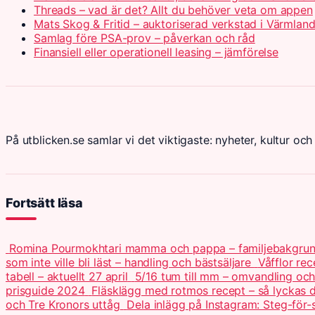
Threads – vad är det? Allt du behöver veta om appen
Mats Skog & Fritid – auktoriserad verkstad i Värmlan
Samlag före PSA-prov – påverkan och råd
Finansiell eller operationell leasing – jämförelse
På utblicken.se samlar vi det viktigaste: nyheter, kultur och 
Fortsätt läsa
Romina Pourmokhtari mamma och pappa – familjebakgru
som inte ville bli läst – handling och bästsäljare
Våfflor re
tabell – aktuellt 27 april
5/16 tum till mm – omvandling och 
prisguide 2024
Fläsklägg med rotmos recept – så lyckas
och Tre Kronors uttåg
Dela inlägg på Instagram: Steg-för-