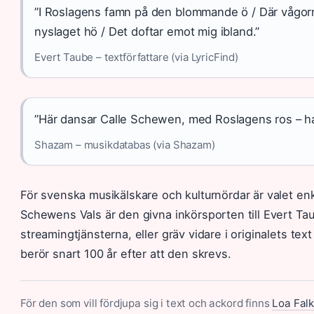
”I Roslagens famn på den blommande ö / Där vågor
nyslaget hö / Det doftar emot mig ibland.”
Evert Taube – textförfattare (via LyricFind)
”Här dansar Calle Schewen, med Roslagens ros – han
Shazam – musikdatabas (via Shazam)
För svenska musikälskare och kulturnördar är valet enk
Schewens Vals är den givna inkörsporten till Evert Tau
streamingtjänsterna, eller gräv vidare i originalets text
berör snart 100 år efter att den skrevs.
För den som vill fördjupa sig i text och ackord finns
Loa Fal