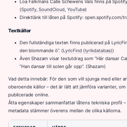
Loa Falkmans Calle Schewens Vals finns på Spotif
(
Spotify
,
SoundCloud
,
YouTube
)
Direktlänk till låten på Spotify: open.spotify.co
Textkällor
Den fullständiga texten finns publicerad på LyricF
den blommande ö”. (
LyricFind (lyrikdatabas)
)
Även Shazam visar textutdrag som ”Här dansar Ca
”Han dansar till solen går opp”. (Shazam)
Vad detta innebär: För den som vill sjunga med eller ana
oberoende källor – det är lätt att jämföra varianter, om 
publicerade online.
Åtta egenskaper sammanfattar låtens tekniska profil – 
metadata stämmer överens mellan de olika källorna.