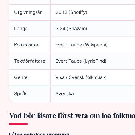
Utgivningsår
2012 (Spotify)
Längd
3:34 (Shazam)
Kompositör
Evert Taube (Wikipedia)
Textförfattare
Evert Taube (LyricFind)
Genre
Visa / Svensk folkmusik
Språk
Svenska
Vad bör läsare först veta om loa falkma
Låten och dess ursprung