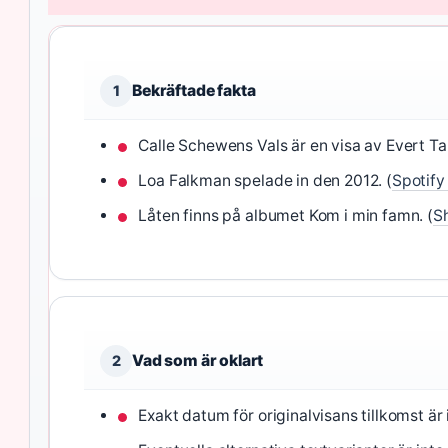
Bekräftade fakta
1
Calle Schewens Vals är en visa av Evert Ta
Loa Falkman spelade in den 2012. (
Spotify
Låten finns på albumet Kom i min famn. (
S
Vad som är oklart
2
Exakt datum för originalvisans tillkomst är 