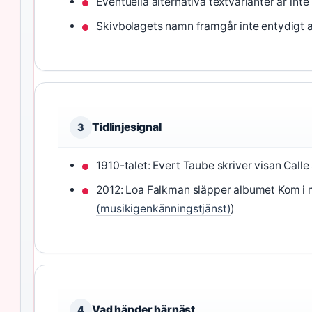
Eventuella alternativa textvarianter är inte
Skivbolagets namn framgår inte entydigt av 
Tidlinjesignal
3
1910-talet: Evert Taube skriver visan Calle
2012: Loa Falkman släpper albumet Kom i m
(musikigenkänningstjänst)
)
Vad händer härnäst
4