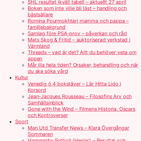
SHL resultat ikväll tabell – aktuellt 27 april
Boken som inte ville bli läst – handling och
bästsäljare
Romina Pourmokhtari mamma och pappa –
familjebakgrund
Samlag före PSA-prov – påverkan och råd
Mats Skog & Fritid – auktoriserad verkstad i
Värmland
Threads – vad är det? Allt du behöver veta om
appen
Mår illa hela tiden? Orsaker, behandling och när
du ska söka vård
Kultur
Venedig ö 4 bokstäver – Lär Hitta Lido i
Korsord
Jean-Jacques Rousseau – Filosofins Arv och
Samhällsinblick
Gone with the Wind – Filmens Historia, Oscars
och Kontroverser
Sport
Man Utd Transfer News – Klara Övergångar
Sommaren
Hammarby Fotboll (Herrar) – Resultat och