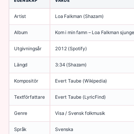
EGENSKAP
VÄRDE
Artist
Loa Falkman (Shazam)
Album
Kom i min famn – Loa Falkman sjung
Utgivningsår
2012 (Spotify)
Längd
3:34 (Shazam)
Kompositör
Evert Taube (Wikipedia)
Textförfattare
Evert Taube (LyricFind)
Genre
Visa / Svensk folkmusik
Språk
Svenska