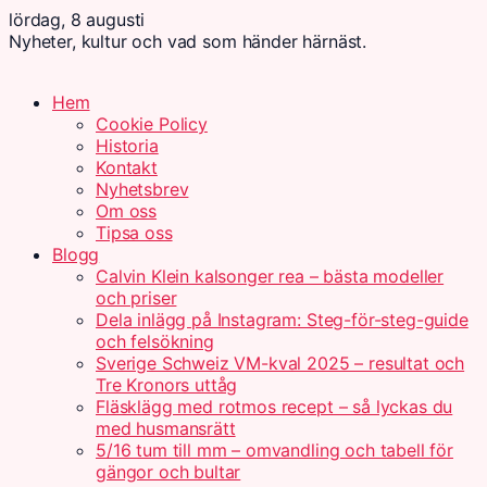
lördag, 8 augusti
Nyheter, kultur och vad som händer härnäst.
Hem
Cookie Policy
Historia
Kontakt
Nyhetsbrev
Om oss
Tipsa oss
Blogg
Calvin Klein kalsonger rea – bästa modeller
och priser
Dela inlägg på Instagram: Steg-för-steg-guide
och felsökning
Sverige Schweiz VM-kval 2025 – resultat och
Tre Kronors uttåg
Fläsklägg med rotmos recept – så lyckas du
med husmansrätt
5/16 tum till mm – omvandling och tabell för
gängor och bultar