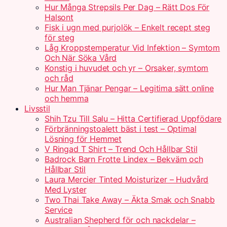
Hur Många Strepsils Per Dag – Rätt Dos För
Halsont
Fisk i ugn med purjolök – Enkelt recept steg
för steg
Låg Kroppstemperatur Vid Infektion – Symtom
Och När Söka Vård
Konstig i huvudet och yr – Orsaker, symtom
och råd
Hur Man Tjänar Pengar – Legitima sätt online
och hemma
Livsstil
Shih Tzu Till Salu – Hitta Certifierad Uppfödare
Förbränningstoalett bäst i test – Optimal
Lösning för Hemmet
V Ringad T Shirt – Trend Och Hållbar Stil
Badrock Barn Frotte Lindex – Bekväm och
Hållbar Stil
Laura Mercier Tinted Moisturizer – Hudvård
Med Lyster
Two Thai Take Away – Äkta Smak och Snabb
Service
Australian Shepherd för och nackdelar –