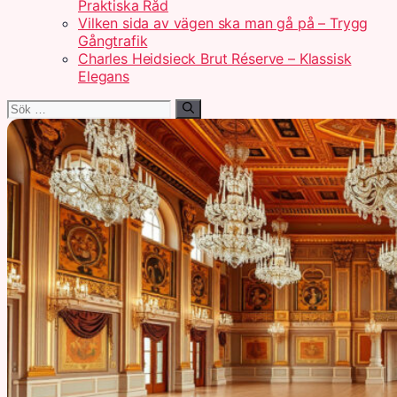
Praktiska Råd
Vilken sida av vägen ska man gå på – Trygg
Gångtrafik
Charles Heidsieck Brut Réserve – Klassisk
Elegans
Sök
efter: