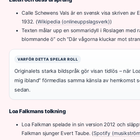
Calle Schewens Vals är en svensk visa skriven av 
1932. (
Wikipedia (onlineuppslagsverk)
)
Texten målar upp en sommaridyll i Roslagen med r
blommande ö” och ”Där vågorna kluckar mot strand
VARFÖR DETTA SPELAR ROLL
Originalets starka bildspråk gör visan tidlös – när L
mig ibland” förmedlas samma känsla av hemkomst so
sedan.
Loa Falkmans tolkning
Loa Falkman spelade in sin version 2012 och släp
Falkman sjunger Evert Taube. (
Spotify (musikström