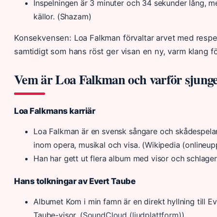
Inspelningen är 3 minuter och 34 sekunder lång, m
källor. (Shazam)
Konsekvensen: Loa Falkman förvaltar arvet med respek
samtidigt som hans röst ger visan en ny, varm klang f
Vem är Loa Falkman och varför sjunge
Loa Falkmans karriär
Loa Falkman är en svensk sångare och skådespelar
inom opera, musikal och visa. (Wikipedia (onlineup
Han har gett ut flera album med visor och schlager
Hans tolkningar av Evert Taube
Albumet Kom i min famn är en direkt hyllning till E
Taube-visor. (
SoundCloud (ljudplattform)
)