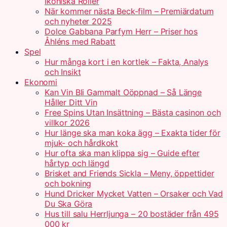
Ikoniska Roller
När kommer nästa Beck-film – Premiärdatum
och nyheter 2025
Dolce Gabbana Parfym Herr – Priser hos
Åhléns med Rabatt
Spel
Hur många kort i en kortlek – Fakta, Analys
och Insikt
Ekonomi
Kan Vin Bli Gammalt Oöppnad – Så Länge
Håller Ditt Vin
Free Spins Utan Insättning – Bästa casinon och
villkor 2026
Hur länge ska man koka ägg – Exakta tider för
mjuk- och hårdkokt
Hur ofta ska man klippa sig – Guide efter
hårtyp och längd
Brisket and Friends Sickla – Meny, öppettider
och bokning
Hund Dricker Mycket Vatten – Orsaker och Vad
Du Ska Göra
Hus till salu Herrljunga – 20 bostäder från 495
000 kr