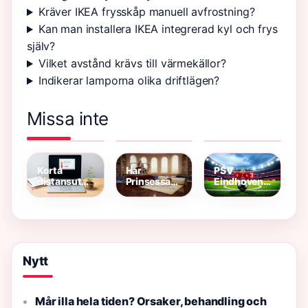
Kräver IKEA frysskåp manuell avfrostning?
Kan man installera IKEA integrerad kyl och frys
själv?
Vilket avstånd krävs till värmekällor?
Indikerar lamporna olika driftlägen?
Missa inte
När kan man
Jean-
Vad kan
godkänna
Jacques
man göra i
deklarationen
Rousseau –
Varberg?
2026
Filosofins
Guide till
Arv och
aktiviteter
Samhällsinblick
och
Korta
Har
PSV
sevärdheter
distansutbildningar
Prinsessan
Eindhoven
som ger
Estelle
mot
jobb –
Pojkvän –
Juventus
komplett
Officiella
2025:
guide 2026
Svar Och
Resultat
Fakta
och
statistik
Nytt
Mår illa hela tiden? Orsaker, behandling och