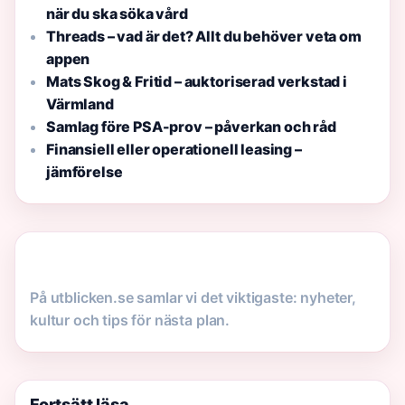
när du ska söka vård
Threads – vad är det? Allt du behöver veta om
appen
Mats Skog & Fritid – auktoriserad verkstad i
Värmland
Samlag före PSA-prov – påverkan och råd
Finansiell eller operationell leasing –
jämförelse
På utblicken.se samlar vi det viktigaste: nyheter,
kultur och tips för nästa plan.
Fortsätt läsa