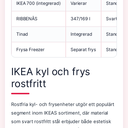
IKEA 700 (integrerad)
Varierar
Standard
RIBBENÅS
347/169 l
Svart rostf
Tinad
Integrerad
Standard
Frysa Freezer
Separat frys
Standard
IKEA kyl och frys
rostfritt
Rostfria kyl- och frysenheter utgör ett populärt
segment inom IKEAS sortiment, där material
som svart rostfritt stål erbjuder både estetisk