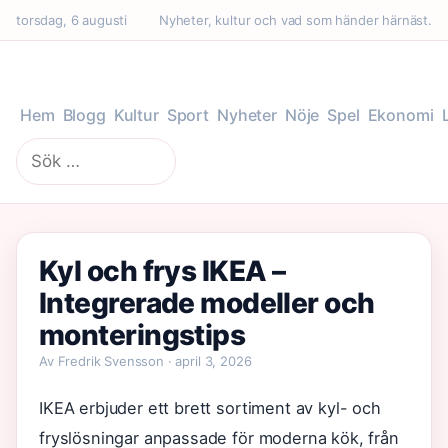
torsdag, 6 augusti
Nyheter, kultur och vad som händer härnäst.
Hem
Blogg
Kultur
Sport
Nyheter
Nöje
Spel
Ekonomi
Sök
efter:
Kyl och frys IKEA –
Integrerade modeller och
monteringstips
Av Fredrik Svensson · april 3, 2026
IKEA erbjuder ett brett sortiment av kyl- och
fryslösningar anpassade för moderna kök, från