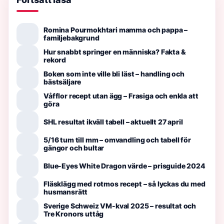
Romina Pourmokhtari mamma och pappa –
familjebakgrund
Hur snabbt springer en människa? Fakta &
rekord
Boken som inte ville bli läst – handling och
bästsäljare
Våfflor recept utan ägg – Frasiga och enkla att
göra
SHL resultat ikväll tabell – aktuellt 27 april
5/16 tum till mm – omvandling och tabell för
gängor och bultar
Blue-Eyes White Dragon värde – prisguide 2024
Fläsklägg med rotmos recept – så lyckas du med
husmansrätt
Sverige Schweiz VM-kval 2025 – resultat och
Tre Kronors uttåg