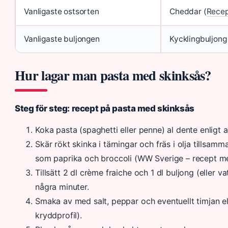
Vanligaste ostsorten
Cheddar (
Recep
Vanligaste buljongen
Kycklingbuljong
Hur lagar man pasta med skinksås?
Steg för steg: recept på pasta med skinksås
Koka pasta (spaghetti eller penne) al dente enligt 
Skär rökt skinka i tärningar och fräs i olja tillsam
som paprika och broccoli (WW Sverige – recept m
Tillsätt 2 dl crème fraiche och 1 dl buljong (eller v
några minuter.
Smaka av med salt, peppar och eventuellt timjan e
kryddprofil).