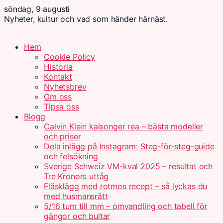
söndag, 9 augusti
Nyheter, kultur och vad som händer härnäst.
Hem
Cookie Policy
Historia
Kontakt
Nyhetsbrev
Om oss
Tipsa oss
Blogg
Calvin Klein kalsonger rea – bästa modeller
och priser
Dela inlägg på Instagram: Steg-för-steg-guide
och felsökning
Sverige Schweiz VM-kval 2025 – resultat och
Tre Kronors uttåg
Fläsklägg med rotmos recept – så lyckas du
med husmansrätt
5/16 tum till mm – omvandling och tabell för
gängor och bultar