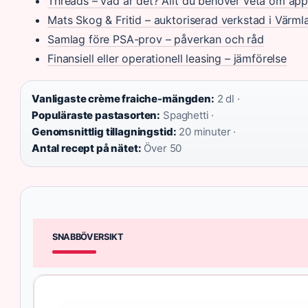
Threads – vad är det? Allt du behöver veta om ap
Mats Skog & Fritid – auktoriserad verkstad i Värml
Samlag före PSA-prov – påverkan och råd
Finansiell eller operationell leasing – jämförelse
Vanligaste crème fraiche-mängden:
2 dl ·
Populäraste pastasorten:
Spaghetti ·
Genomsnittlig tillagningstid:
20 minuter ·
Antal recept på nätet:
Över 50
SNABBÖVERSIKT