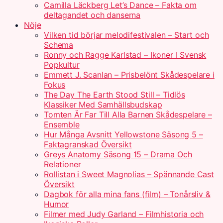
Camilla Läckberg Let’s Dance – Fakta om
deltagandet och danserna
Nöje
Vilken tid börjar melodifestivalen – Start och
Schema
Ronny och Ragge Karlstad – Ikoner I Svensk
Popkultur
Emmett J. Scanlan – Prisbelönt Skådespelare i
Fokus
The Day The Earth Stood Still – Tidlös
Klassiker Med Samhällsbudskap
Tomten Är Far Till Alla Barnen Skådespelare –
Ensemble
Hur Många Avsnitt Yellowstone Säsong 5 –
Faktagranskad Översikt
Greys Anatomy Säsong 15 – Drama Och
Relationer
Rollistan i Sweet Magnolias – Spännande Cast
Översikt
Dagbok för alla mina fans (film) – Tonårsliv &
Humor
Filmer med Judy Garland – Filmhistoria och