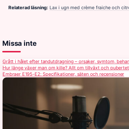
Relaterad läsning:
Lax i ugn med crème fraiche och cit
Missa inte
Grått i hålet efter tandutdragning – orsaker, symtom, beha
Hur länge växer man om kille? Allt om tillväxt och pubertet
Embraer E195-E2: Specifikationer, säten och recensioner