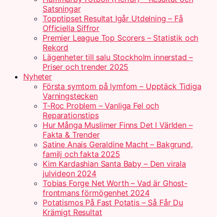
Satsningar
Topptipset Resultat Igår Utdelning – Få
Officiella Siffror
Premier League Top Scorers – Statistik och
Rekord
Lägenheter till salu Stockholm innerstad –
Priser och trender 2025
Nyheter
Första symtom på lymfom – Upptäck Tidiga
Varningstecken
T-Roc Problem – Vanliga Fel och
Reparationstips
Hur Många Muslimer Finns Det I Världen –
Fakta & Trender
Satine Anais Geraldine Macht – Bakgrund,
familj och fakta 2025
Kim Kardashian Santa Baby – Den virala
julvideon 2024
Tobias Forge Net Worth – Vad är Ghost-
frontmans förmögenhet 2024
Potatismos På Fast Potatis – Så Får Du
Krämigt Resultat