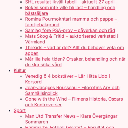
SHL resultat ikväll tabell – aktuellt 27 april
Boken som inte ville bli läst – handling och
bästsäljare
Romina Pourmokhtari mamma och pappa –
familjebakgrund
Samlag före PSA-prov – påverkan och råd
Mats Skog & Fritid – auktoriserad verkstad i
Värmland
Threads – vad är det? Allt du behöver veta om
appen
Mår illa hela tiden? Orsaker, behandling och när
du ska söka vård
Kultur
Venedig ö 4 bokstäver – Lär Hitta Lido i
Korsord
Jean-Jacques Rousseau – Filosofins Arv och
Samhällsinblick
Gone with the Wind – Filmens Historia, Oscars
och Kontroverser
Sport
Man Utd Transfer News – Klara Övergångar
Sommaren
Hammarby Fotboll (Herrar) – Resultat och