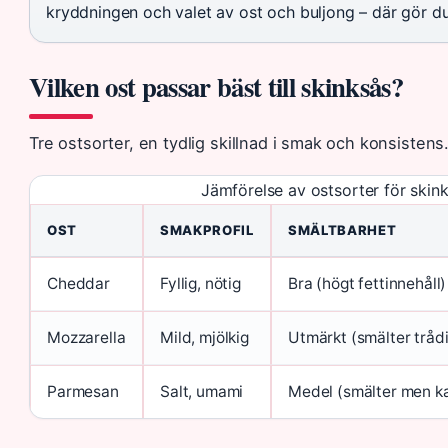
kryddningen och valet av ost och buljong – där gör d
Vilken ost passar bäst till skinksås?
Tre ostsorter, en tydlig skillnad i smak och konsistens
Jämförelse av ostsorter för skin
OST
SMAKPROFIL
SMÄLTBARHET
Cheddar
Fyllig, nötig
Bra (högt fettinnehåll)
Mozzarella
Mild, mjölkig
Utmärkt (smälter trådi
Parmesan
Salt, umami
Medel (smälter men ka