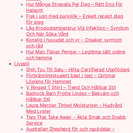
Hur Många Strepsils Per Dag – Rätt Dos För
Halsont
Fisk i ugn med purjolök – Enkelt recept steg
för steg
Låg Kroppstemperatur Vid Infektion – Symtom
Och När Söka Vård
Konstig i huvudet och yr – Orsaker, symtom
och råd
Hur Man Tjänar Pengar – Legitima sätt online
och hemma
Livsstil
Shih Tzu Till Salu – Hitta Certifierad Uppfödare
Förbränningstoalett bäst i test – Optimal
Lösning för Hemmet
V Ringad T Shirt – Trend Och Hållbar Stil
Badrock Barn Frotte Lindex – Bekväm och
Hållbar Stil
Laura Mercier Tinted Moisturizer – Hudvård
Med Lyster
Two Thai Take Away – Äkta Smak och Snabb
Service
Australian Shepherd för och nackdelar –