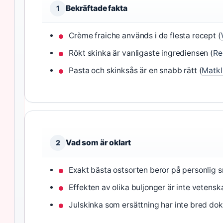
Bekräftade fakta
1
Crème fraiche används i de flesta recept (
Rökt skinka är vanligaste ingrediensen (
Re
Pasta och skinksås är en snabb rätt (
Matk
Vad som är oklart
2
Exakt bästa ostsorten beror på personlig 
Effekten av olika buljonger är inte vetensk
Julskinka som ersättning har inte bred do