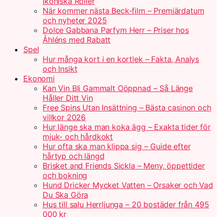
Ikoniska Roller
När kommer nästa Beck-film – Premiärdatum
och nyheter 2025
Dolce Gabbana Parfym Herr – Priser hos
Åhléns med Rabatt
Spel
Hur många kort i en kortlek – Fakta, Analys
och Insikt
Ekonomi
Kan Vin Bli Gammalt Oöppnad – Så Länge
Håller Ditt Vin
Free Spins Utan Insättning – Bästa casinon och
villkor 2026
Hur länge ska man koka ägg – Exakta tider för
mjuk- och hårdkokt
Hur ofta ska man klippa sig – Guide efter
hårtyp och längd
Brisket and Friends Sickla – Meny, öppettider
och bokning
Hund Dricker Mycket Vatten – Orsaker och Vad
Du Ska Göra
Hus till salu Herrljunga – 20 bostäder från 495
000 kr