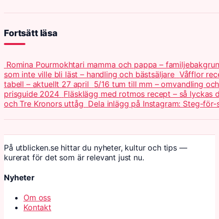
Fortsätt läsa
Romina Pourmokhtari mamma och pappa – familjebakgru
som inte ville bli läst – handling och bästsäljare
Våfflor re
tabell – aktuellt 27 april
5/16 tum till mm – omvandling och 
prisguide 2024
Fläsklägg med rotmos recept – så lyckas
och Tre Kronors uttåg
Dela inlägg på Instagram: Steg-för-
På utblicken.se hittar du nyheter, kultur och tips —
kurerat för det som är relevant just nu.
Nyheter
Om oss
Kontakt