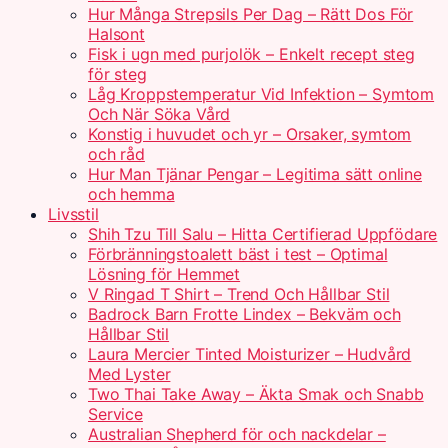
Hur Många Strepsils Per Dag – Rätt Dos För
Halsont
Fisk i ugn med purjolök – Enkelt recept steg
för steg
Låg Kroppstemperatur Vid Infektion – Symtom
Och När Söka Vård
Konstig i huvudet och yr – Orsaker, symtom
och råd
Hur Man Tjänar Pengar – Legitima sätt online
och hemma
Livsstil
Shih Tzu Till Salu – Hitta Certifierad Uppfödare
Förbränningstoalett bäst i test – Optimal
Lösning för Hemmet
V Ringad T Shirt – Trend Och Hållbar Stil
Badrock Barn Frotte Lindex – Bekväm och
Hållbar Stil
Laura Mercier Tinted Moisturizer – Hudvård
Med Lyster
Two Thai Take Away – Äkta Smak och Snabb
Service
Australian Shepherd för och nackdelar –