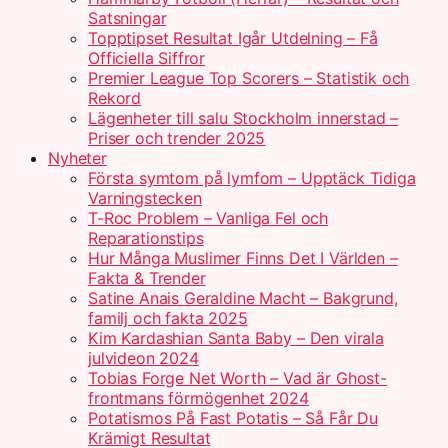
Satsningar
Topptipset Resultat Igår Utdelning – Få
Officiella Siffror
Premier League Top Scorers – Statistik och
Rekord
Lägenheter till salu Stockholm innerstad –
Priser och trender 2025
Nyheter
Första symtom på lymfom – Upptäck Tidiga
Varningstecken
T-Roc Problem – Vanliga Fel och
Reparationstips
Hur Många Muslimer Finns Det I Världen –
Fakta & Trender
Satine Anais Geraldine Macht – Bakgrund,
familj och fakta 2025
Kim Kardashian Santa Baby – Den virala
julvideon 2024
Tobias Forge Net Worth – Vad är Ghost-
frontmans förmögenhet 2024
Potatismos På Fast Potatis – Så Får Du
Krämigt Resultat