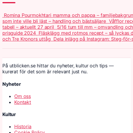
Romina Pourmokhtari mamma och pappa – familjebakgru
som inte ville bli läst – handling och bästsäljare
Våfflor re
tabell – aktuellt 27 april
5/16 tum till mm – omvandling och 
prisguide 2024
Fläsklägg med rotmos recept – så lyckas
och Tre Kronors uttåg
Dela inlägg på Instagram: Steg-för-
På utblicken.se hittar du nyheter, kultur och tips —
kurerat för det som är relevant just nu.
Nyheter
Om oss
Kontakt
Kultur
Historia
Cookie Policy