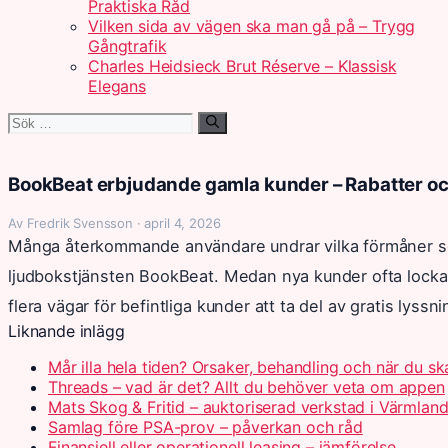
Praktiska Råd
Vilken sida av vägen ska man gå på – Trygg
Gångtrafik
Charles Heidsieck Brut Réserve – Klassisk
Elegans
Sök
efter:
BookBeat erbjudande gamla kunder – Rabatter o
Av Fredrik Svensson · april 4, 2026
Många återkommande användare undrar vilka förmåner so
ljudbokstjänsten BookBeat. Medan nya kunder ofta locka
flera vägar för befintliga kunder att ta del av gratis ly
Liknande inlägg
Mår illa hela tiden? Orsaker, behandling och när du s
Threads – vad är det? Allt du behöver veta om appen
Mats Skog & Fritid – auktoriserad verkstad i Värmlan
Samlag före PSA-prov – påverkan och råd
Finansiell eller operationell leasing – jämförelse