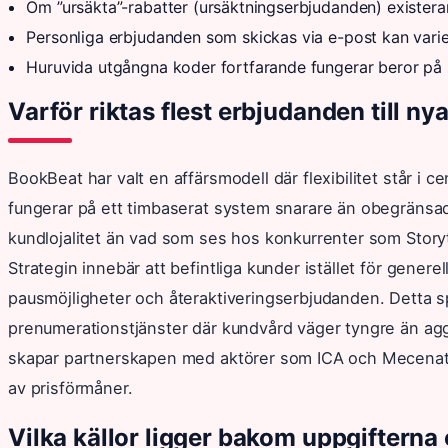
Om ”ursäkta”-rabatter (ursäktningserbjudanden) existera
Personliga erbjudanden som skickas via e-post kan varie
Huruvida utgångna koder fortfarande fungerar beror på 
Varför riktas flest erbjudanden till n
BookBeat har valt en affärsmodell där flexibilitet står i 
fungerar på ett timbaserat system snarare än obegränsad 
kundlojalitet än vad som ses hos konkurrenter som Storyt
Strategin innebär att befintliga kunder istället för generel
pausmöjligheter och återaktiveringserbjudanden. Detta s
prenumerationstjänster där kundvård väger tyngre än aggr
skapar partnerskapen med aktörer som ICA och Mecenat i
av prisförmåner.
Vilka källor ligger bakom uppgiftern