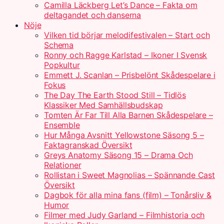
Camilla Läckberg Let’s Dance – Fakta om
deltagandet och danserna
Nöje
Vilken tid börjar melodifestivalen – Start och
Schema
Ronny och Ragge Karlstad – Ikoner I Svensk
Popkultur
Emmett J. Scanlan – Prisbelönt Skådespelare i
Fokus
The Day The Earth Stood Still – Tidlös
Klassiker Med Samhällsbudskap
Tomten Är Far Till Alla Barnen Skådespelare –
Ensemble
Hur Många Avsnitt Yellowstone Säsong 5 –
Faktagranskad Översikt
Greys Anatomy Säsong 15 – Drama Och
Relationer
Rollistan i Sweet Magnolias – Spännande Cast
Översikt
Dagbok för alla mina fans (film) – Tonårsliv &
Humor
Filmer med Judy Garland – Filmhistoria och