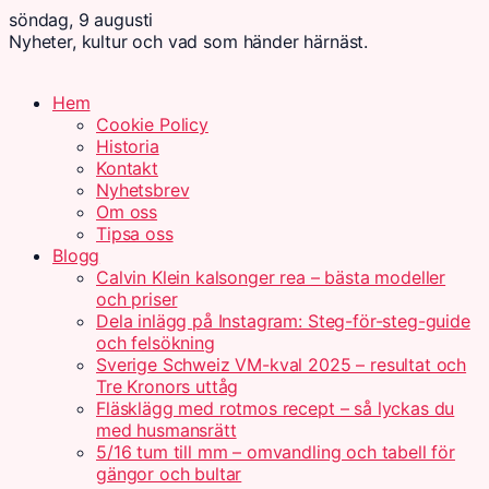
söndag, 9 augusti
Nyheter, kultur och vad som händer härnäst.
Hem
Cookie Policy
Historia
Kontakt
Nyhetsbrev
Om oss
Tipsa oss
Blogg
Calvin Klein kalsonger rea – bästa modeller
och priser
Dela inlägg på Instagram: Steg-för-steg-guide
och felsökning
Sverige Schweiz VM-kval 2025 – resultat och
Tre Kronors uttåg
Fläsklägg med rotmos recept – så lyckas du
med husmansrätt
5/16 tum till mm – omvandling och tabell för
gängor och bultar