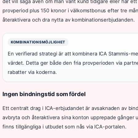
det vill säga även om man varit kund tidigare eller har e
provperiod plus 150 kronor i välkomstbonus efter tre m
återaktivera och dra nytta av kombinationserbjudanden.
KOMBINATIONSMÖJLIGHET
En verifierad strategi är att kombinera ICA Stammis-
värdet. Detta ger både den fria provperioden via partn
rabatter via koderna.
Ingen bindningstid som fördel
Ett centralt drag i ICA-erbjudandet är avsaknaden av bindn
avbryta och återaktivera sina konton upprepade gånger u
finns tillgängliga i utbudet som nås via ICA-portalen.