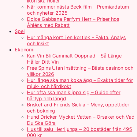
Ikoniska Roller
När kommer nästa Beck-film – Premiärdatum
och nyheter 2025
Dolce Gabbana Parfym Herr – Priser hos
Åhléns med Rabatt
Spel
Hur många kort i en kortlek – Fakta, Analys
och Insikt
Ekonomi
Kan Vin Bli Gammalt Oöppnad – Så Länge
Håller Ditt Vin
Free Spins Utan Insättning – Bästa casinon och
villkor 2026
Hur länge ska man koka ägg – Exakta tider för
mjuk- och hårdkokt
Hur ofta ska man klippa sig – Guide efter
hårtyp och längd
Brisket and Friends Sickla – Meny, öppettider
och bokning
Hund Dricker Mycket Vatten – Orsaker och Vad
Du Ska Göra
Hus till salu Herrljunga – 20 bostäder från 495
000 kr