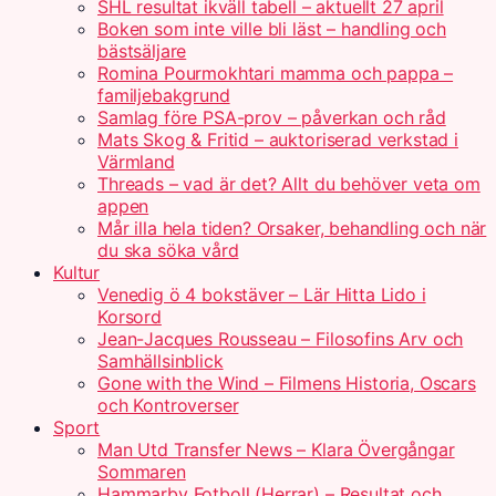
SHL resultat ikväll tabell – aktuellt 27 april
Boken som inte ville bli läst – handling och
bästsäljare
Romina Pourmokhtari mamma och pappa –
familjebakgrund
Samlag före PSA-prov – påverkan och råd
Mats Skog & Fritid – auktoriserad verkstad i
Värmland
Threads – vad är det? Allt du behöver veta om
appen
Mår illa hela tiden? Orsaker, behandling och när
du ska söka vård
Kultur
Venedig ö 4 bokstäver – Lär Hitta Lido i
Korsord
Jean-Jacques Rousseau – Filosofins Arv och
Samhällsinblick
Gone with the Wind – Filmens Historia, Oscars
och Kontroverser
Sport
Man Utd Transfer News – Klara Övergångar
Sommaren
Hammarby Fotboll (Herrar) – Resultat och