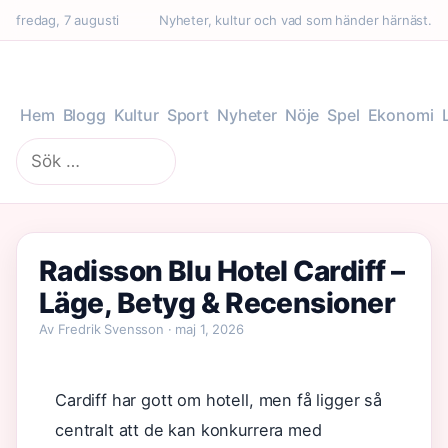
fredag, 7 augusti
Nyheter, kultur och vad som händer härnäst.
Hem
Blogg
Kultur
Sport
Nyheter
Nöje
Spel
Ekonomi
Sök
efter:
Radisson Blu Hotel Cardiff –
Läge, Betyg & Recensioner
Av Fredrik Svensson · maj 1, 2026
Cardiff har gott om hotell, men få ligger så
centralt att de kan konkurrera med