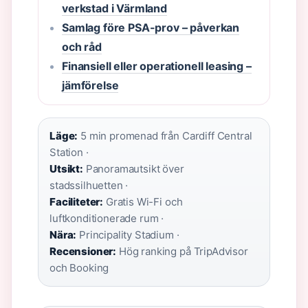
verkstad i Värmland
Samlag före PSA-prov – påverkan
och råd
Finansiell eller operationell leasing –
jämförelse
Läge:
5 min promenad från Cardiff Central
Station ·
Utsikt:
Panoramautsikt över
stadssilhuetten ·
Faciliteter:
Gratis Wi-Fi och
luftkonditionerade rum ·
Nära:
Principality Stadium ·
Recensioner:
Hög ranking på TripAdvisor
och Booking