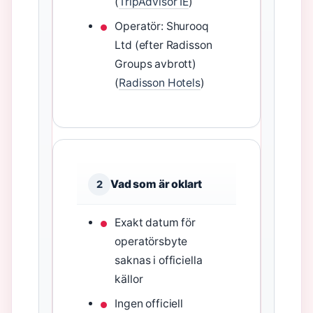
(
TripAdvisor IE
)
Operatör: Shurooq
Ltd (efter Radisson
Groups avbrott)
(
Radisson Hotels
)
Vad som är oklart
2
Exakt datum för
operatörsbyte
saknas i officiella
källor
Ingen officiell