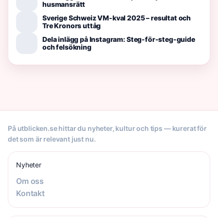
husmansrätt
Sverige Schweiz VM-kval 2025 – resultat och
Tre Kronors uttåg
Dela inlägg på Instagram: Steg-för-steg-guide
och felsökning
På utblicken.se hittar du nyheter, kultur och tips — kurerat för
det som är relevant just nu.
Nyheter
Om oss
Kontakt