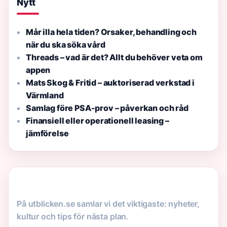
Nytt
Mår illa hela tiden? Orsaker, behandling och
när du ska söka vård
Threads – vad är det? Allt du behöver veta om
appen
Mats Skog & Fritid – auktoriserad verkstad i
Värmland
Samlag före PSA-prov – påverkan och råd
Finansiell eller operationell leasing –
jämförelse
På utblicken.se samlar vi det viktigaste: nyheter,
kultur och tips för nästa plan.