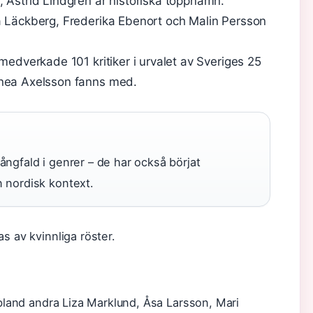
, Astrid Lindgren är historiska toppnamn.
a Läckberg, Frederika Ebenort och Malin Persson
medverkade 101 kritiker i urvalet av Sveriges 25
nnea Axelsson fanns med.
ångfald i genrer – de har också börjat
n nordisk kontext.
s av kvinnliga röster.
 bland andra Liza Marklund, Åsa Larsson, Mari