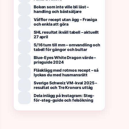
Boken som inte ville bli läst –
handling och bästsäljare
Våfflor recept utan ägg – Frasiga
och enkla att göra
SHL resultat ikväll tabell – aktuellt
27 april
5/16 tum till mm – omvandling och
tabell för gängor och bultar
Blue-Eyes White Dragon värde –
prisguide 2024
Fläsklägg med rotmos recept – så
lyckas du med husmansrätt
Sverige Schweiz VM-kval 2025 –
resultat och Tre Kronors uttåg
Dela inlägg på Instagram: Steg-
för-steg-guide och felsökning