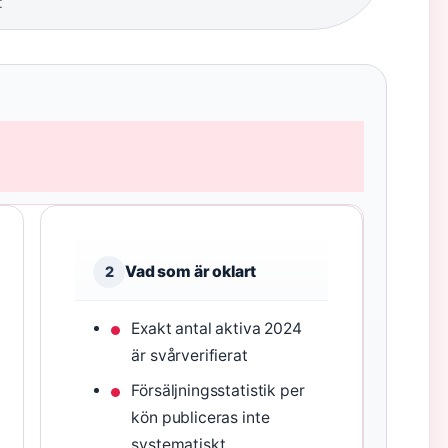
t
Vad som är oklart
2
Exakt antal aktiva 2024
är svårverifierat
Försäljningsstatistik per
kön publiceras inte
systematiskt