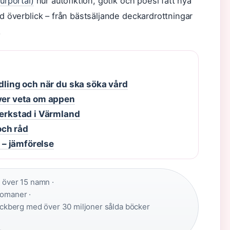
urportal)
hur autofiktion, gotik och poesi fått nya
ad överblick – från bästsäljande deckardrottningar
.
ndling och när du ska söka vård
över veta om appen
verkstad i Värmland
och råd
g – jämförelse
:
över 15 namn ·
romaner ·
ckberg med över 30 miljoner sålda böcker