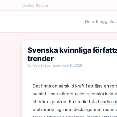
torsdag, 6 augusti
Hem
Blogg
Kul
Svenska kvinnliga författa
trender
Av Fredrik Svensson · juni 8, 2026
Det finns en särskild kraft i att läsa en 
samtid – och när det gäller svenska kvinnl
litterär explosion. En studie från
Lunds uni
etablerade sig inom deckargenren redan u