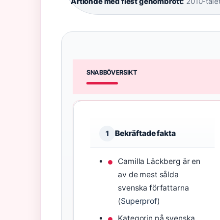
Årtionde med flest genombrott:
2010-tale
SNABBÖVERSIKT
Bekräftade fakta
1
Camilla Läckberg är en
av de mest sålda
svenska författarna
(
Superprof
)
Kategorin på svenska