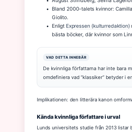
August Strindberg, Selma Lagerlöf
Bland 2000-talets kvinnor: Camill
Giolito.
Enligt
Expressen (kulturredaktion)
bästa böcker, där kvinnor som Li
VAD DETTA INNEBÄR
De kvinnliga författarna har inte bara m
omdefiniera vad ”klassiker” betyder i e
Implikationen: den litterära kanon omforma
Kända kvinnliga författare i urval
Lunds universitets studie från 2013 listar