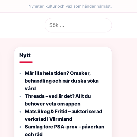
Nyheter, kultur och vad som händer härnäst.
Sök
efter:
Nytt
Mår illa hela tiden? Orsaker,
behandling och när du ska söka
vård
Threads – vad är det? Allt du
behöver veta om appen
Mats Skog & Fritid – auktoriserad
verkstad i Värmland
Samlag före PSA-prov – påverkan
och råd