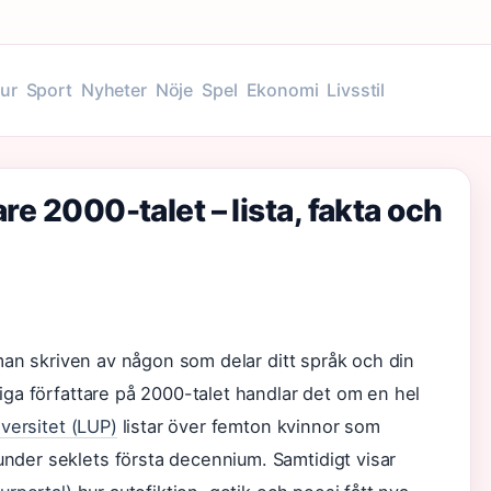
tur
Sport
Nyheter
Nöje
Spel
Ekonomi
Livsstil
re 2000-talet – lista, fakta och
roman skriven av någon som delar ditt språk och din
iga författare på 2000-talet handlar det om en hel
versitet (LUP)
listar över femton kvinnor som
nder seklets första decennium. Samtidigt visar