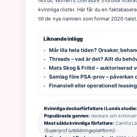
Nordic Women’s Literature (nordisk litterat
kvinnliga röster. Här får du en faktabaser
till de nya namnen som formar 2020-talet
Liknande inlägg
Mår illa hela tiden? Orsaker, beha
Threads – vad är det? Allt du beh
Mats Skog & Fritid – auktoriserad 
Samlag före PSA-prov – påverkan 
Finansiell eller operationell leasin
Kvinnliga deckarförfattare i Lunds studie
Populäraste genren:
deckare och kriminal
Mest sålda kvinnliga författare:
Camilla Lä
(
Superprof (utbildningsplattform)
) ·