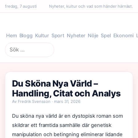
fredag, 7 augusti
Nyheter, kultur och vad som händer härnäst.
Hem
Blogg
Kultur
Sport
Nyheter
Nöje
Spel
Ekonomi
Sök
efter:
Du Sköna Nya Värld –
Handling, Citat och Analys
Av Fredrik Svensson · mars 31, 2026
Du sköna nya värld är en dystopisk roman som
skildrar ett framtida samhälle där genetisk
manipulation och betingning eliminerar lidande