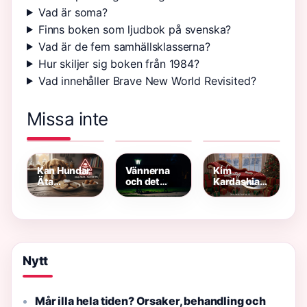
Vad är soma?
Finns boken som ljudbok på svenska?
Vad är de fem samhällsklasserna?
Hur skiljer sig boken från 1984?
Vad innehåller Brave New World Revisited?
Missa inte
Var är det
Hur Många
Emmett J.
varmt i maj?
Avsnitt
Scanlan –
Varma
Yellowstone
Prisbelönt
resmål och
Säsong 5 –
Skådespelare
temperaturer
Faktagranskad
i Fokus
Översikt
Kan Hundar
Vännerna
Kim
Äta
och det
Kardashian
Pepparkakor
gröna ljuset
Santa Baby
– Risker,
– guide och
– Den virala
Symtom
fakta
julvideon
Och
2024
Alternativ
Nytt
Mår illa hela tiden? Orsaker, behandling och