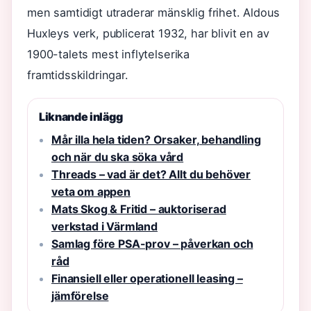
men samtidigt utraderar mänsklig frihet. Aldous
Huxleys verk, publicerat 1932, har blivit en av
1900-talets mest inflytelserika
framtidsskildringar.
Liknande inlägg
Mår illa hela tiden? Orsaker, behandling
och när du ska söka vård
Threads – vad är det? Allt du behöver
veta om appen
Mats Skog & Fritid – auktoriserad
verkstad i Värmland
Samlag före PSA-prov – påverkan och
råd
Finansiell eller operationell leasing –
jämförelse