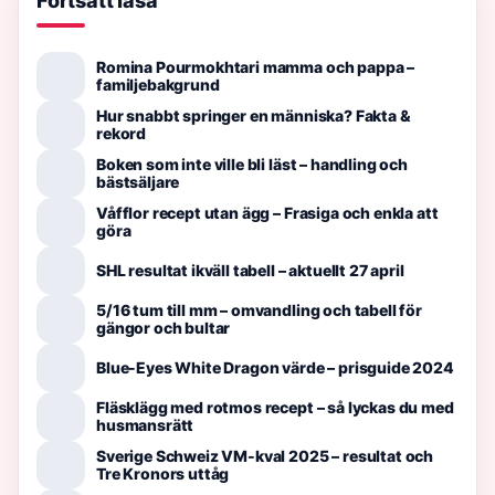
Fortsätt läsa
Romina Pourmokhtari mamma och pappa –
familjebakgrund
Hur snabbt springer en människa? Fakta &
rekord
Boken som inte ville bli läst – handling och
bästsäljare
Våfflor recept utan ägg – Frasiga och enkla att
göra
SHL resultat ikväll tabell – aktuellt 27 april
5/16 tum till mm – omvandling och tabell för
gängor och bultar
Blue-Eyes White Dragon värde – prisguide 2024
Fläsklägg med rotmos recept – så lyckas du med
husmansrätt
Sverige Schweiz VM-kval 2025 – resultat och
Tre Kronors uttåg