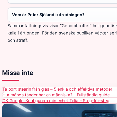
Vem är Peter Sjölund i utredningen?
Sammanfattningsvis visar ”Genombrottet” hur genetisk
kalla i årtionden. För den svenska publiken väcker seri
och straff.
Missa inte
Ta bort stearin från glas – 5 enkla och effektiva metoder
Hur många tänder har en människa? – Fullständig guide
OK Google: Konfigurera min enhet Telia – Steg-för-steg