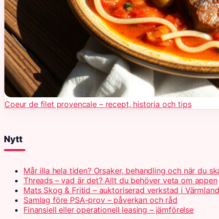
Coeur de filet provencale – recept, historia och tips
Nytt
Mår illa hela tiden? Orsaker, behandling och när du s
Threads – vad är det? Allt du behöver veta om appen
Mats Skog & Fritid – auktoriserad verkstad i Värmlan
Samlag före PSA-prov – påverkan och råd
Finansiell eller operationell leasing – jämförelse