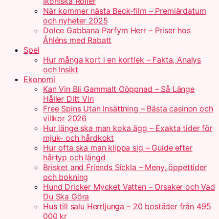
Ikoniska Roller
När kommer nästa Beck-film – Premiärdatum
och nyheter 2025
Dolce Gabbana Parfym Herr – Priser hos
Åhléns med Rabatt
Spel
Hur många kort i en kortlek – Fakta, Analys
och Insikt
Ekonomi
Kan Vin Bli Gammalt Oöppnad – Så Länge
Håller Ditt Vin
Free Spins Utan Insättning – Bästa casinon och
villkor 2026
Hur länge ska man koka ägg – Exakta tider för
mjuk- och hårdkokt
Hur ofta ska man klippa sig – Guide efter
hårtyp och längd
Brisket and Friends Sickla – Meny, öppettider
och bokning
Hund Dricker Mycket Vatten – Orsaker och Vad
Du Ska Göra
Hus till salu Herrljunga – 20 bostäder från 495
000 kr