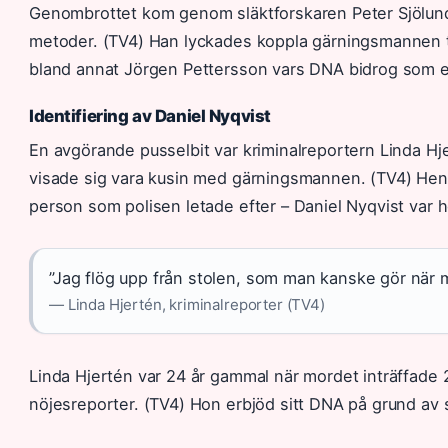
Genombrottet kom genom släktforskaren Peter Sjölun
metoder. (TV4) Han lyckades koppla gärningsmannen t
bland annat Jörgen Pettersson vars DNA bidrog som en
Identifiering av Daniel Nyqvist
En avgörande pusselbit var kriminalreportern Linda H
visade sig vara kusin med gärningsmannen. (TV4) H
person som polisen letade efter – Daniel Nyqvist var 
”Jag flög upp från stolen, som man kanske gör när m
— Linda Hjertén, kriminalreporter (TV4)
Linda Hjertén var 24 år gammal när mordet inträffad
nöjesreporter. (TV4) Hon erbjöd sitt DNA på grund av s