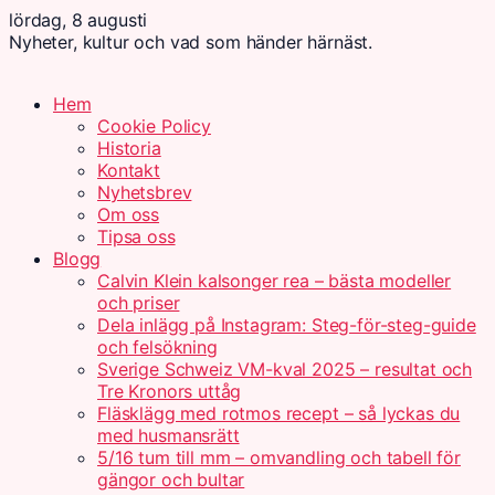
lördag, 8 augusti
Nyheter, kultur och vad som händer härnäst.
Hem
Cookie Policy
Historia
Kontakt
Nyhetsbrev
Om oss
Tipsa oss
Blogg
Calvin Klein kalsonger rea – bästa modeller
och priser
Dela inlägg på Instagram: Steg-för-steg-guide
och felsökning
Sverige Schweiz VM-kval 2025 – resultat och
Tre Kronors uttåg
Fläsklägg med rotmos recept – så lyckas du
med husmansrätt
5/16 tum till mm – omvandling och tabell för
gängor och bultar