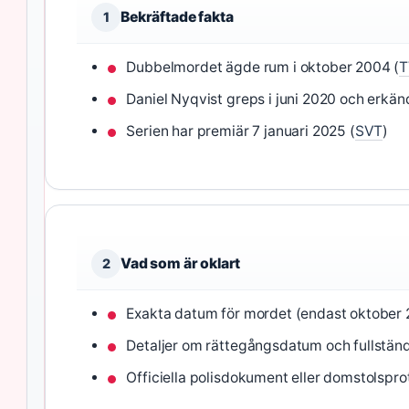
Bekräftade fakta
1
Dubbelmordet ägde rum i oktober 2004 (
T
Daniel Nyqvist greps i juni 2020 och erkä
Serien har premiär 7 januari 2025 (
SVT
)
Vad som är oklart
2
Exakta datum för mordet (endast oktober 
Detaljer om rättegångsdatum och fullstän
Officiella polisdokument eller domstolspro