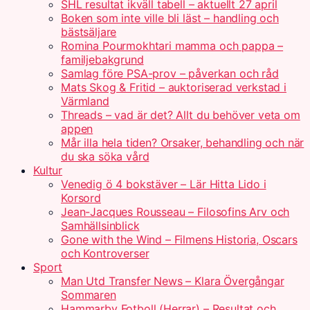
SHL resultat ikväll tabell – aktuellt 27 april
Boken som inte ville bli läst – handling och
bästsäljare
Romina Pourmokhtari mamma och pappa –
familjebakgrund
Samlag före PSA-prov – påverkan och råd
Mats Skog & Fritid – auktoriserad verkstad i
Värmland
Threads – vad är det? Allt du behöver veta om
appen
Mår illa hela tiden? Orsaker, behandling och när
du ska söka vård
Kultur
Venedig ö 4 bokstäver – Lär Hitta Lido i
Korsord
Jean-Jacques Rousseau – Filosofins Arv och
Samhällsinblick
Gone with the Wind – Filmens Historia, Oscars
och Kontroverser
Sport
Man Utd Transfer News – Klara Övergångar
Sommaren
Hammarby Fotboll (Herrar) – Resultat och