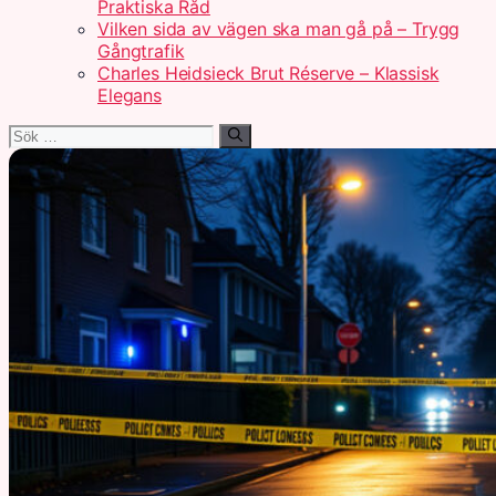
Praktiska Råd
Vilken sida av vägen ska man gå på – Trygg
Gångtrafik
Charles Heidsieck Brut Réserve – Klassisk
Elegans
Sök
efter: