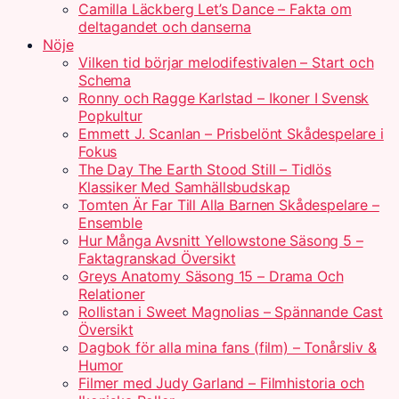
Camilla Läckberg Let’s Dance – Fakta om
deltagandet och danserna
Nöje
Vilken tid börjar melodifestivalen – Start och
Schema
Ronny och Ragge Karlstad – Ikoner I Svensk
Popkultur
Emmett J. Scanlan – Prisbelönt Skådespelare i
Fokus
The Day The Earth Stood Still – Tidlös
Klassiker Med Samhällsbudskap
Tomten Är Far Till Alla Barnen Skådespelare –
Ensemble
Hur Många Avsnitt Yellowstone Säsong 5 –
Faktagranskad Översikt
Greys Anatomy Säsong 15 – Drama Och
Relationer
Rollistan i Sweet Magnolias – Spännande Cast
Översikt
Dagbok för alla mina fans (film) – Tonårsliv &
Humor
Filmer med Judy Garland – Filmhistoria och