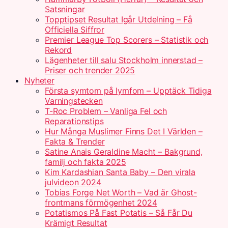
Satsningar
Topptipset Resultat Igår Utdelning – Få
Officiella Siffror
Premier League Top Scorers – Statistik och
Rekord
Lägenheter till salu Stockholm innerstad –
Priser och trender 2025
Nyheter
Första symtom på lymfom – Upptäck Tidiga
Varningstecken
T-Roc Problem – Vanliga Fel och
Reparationstips
Hur Många Muslimer Finns Det I Världen –
Fakta & Trender
Satine Anais Geraldine Macht – Bakgrund,
familj och fakta 2025
Kim Kardashian Santa Baby – Den virala
julvideon 2024
Tobias Forge Net Worth – Vad är Ghost-
frontmans förmögenhet 2024
Potatismos På Fast Potatis – Så Får Du
Krämigt Resultat