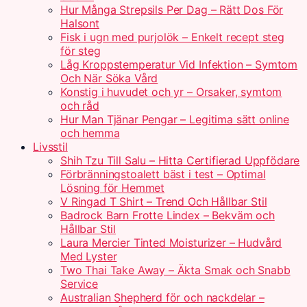
Hur Många Strepsils Per Dag – Rätt Dos För
Halsont
Fisk i ugn med purjolök – Enkelt recept steg
för steg
Låg Kroppstemperatur Vid Infektion – Symtom
Och När Söka Vård
Konstig i huvudet och yr – Orsaker, symtom
och råd
Hur Man Tjänar Pengar – Legitima sätt online
och hemma
Livsstil
Shih Tzu Till Salu – Hitta Certifierad Uppfödare
Förbränningstoalett bäst i test – Optimal
Lösning för Hemmet
V Ringad T Shirt – Trend Och Hållbar Stil
Badrock Barn Frotte Lindex – Bekväm och
Hållbar Stil
Laura Mercier Tinted Moisturizer – Hudvård
Med Lyster
Two Thai Take Away – Äkta Smak och Snabb
Service
Australian Shepherd för och nackdelar –