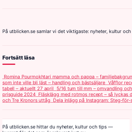
På utblicken.se samlar vi det viktigaste: nyheter, kultur och 
Fortsätt läsa
Romina Pourmokhtari mamma och pappa – familjebakgru
som inte ville bli läst – handling och bästsäljare
Våfflor re
tabell – aktuellt 27 april
5/16 tum till mm – omvandling och 
prisguide 2024
Fläsklägg med rotmos recept – så lyckas
och Tre Kronors uttåg
Dela inlägg på Instagram: Steg-för-
På utblicken.se hittar du nyheter, kultur och tips —