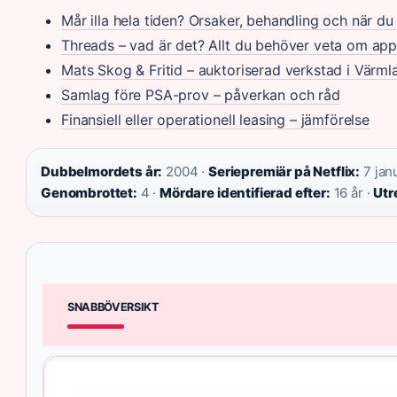
Mår illa hela tiden? Orsaker, behandling och när d
Threads – vad är det? Allt du behöver veta om ap
Mats Skog & Fritid – auktoriserad verkstad i Värml
Samlag före PSA-prov – påverkan och råd
Finansiell eller operationell leasing – jämförelse
Dubbelmordets år:
2004 ·
Seriepremiär på Netflix:
7 jan
Genombrottet:
4 ·
Mördare identifierad efter:
16 år ·
Utr
SNABBÖVERSIKT