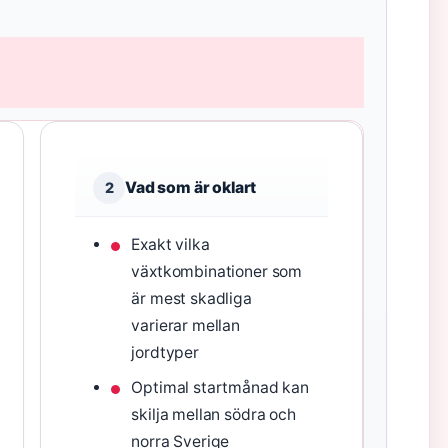
Vad som är oklart
2
Exakt vilka
växtkombinationer som
är mest skadliga
varierar mellan
jordtyper
Optimal startmånad kan
skilja mellan södra och
norra Sverige