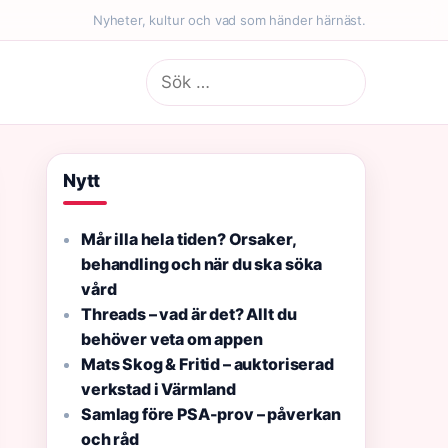
Nyheter, kultur och vad som händer härnäst.
Sök
efter:
Nytt
Mår illa hela tiden? Orsaker,
behandling och när du ska söka
vård
Threads – vad är det? Allt du
behöver veta om appen
Mats Skog & Fritid – auktoriserad
verkstad i Värmland
Samlag före PSA-prov – påverkan
och råd