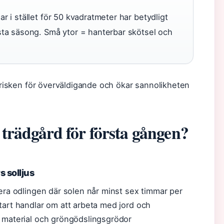
r i stället för 50 kvadratmeter har betydligt
sta säsong. Små ytor = hanterbar skötsel och
r risken för överväldigande och ökar sannolikheten
trädgård för första gången?
s solljus
cera odlingen där solen når minst sex timmar per
tart handlar om att arbeta med jord och
t material och gröngödslingsgrödor