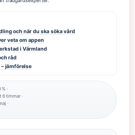
ån trädgårdsexperter.
ndling och när du ska söka vård
över veta om appen
verkstad i Värmland
och råd
g – jämförelse
 % ·
 6 timmar ·
maj ·