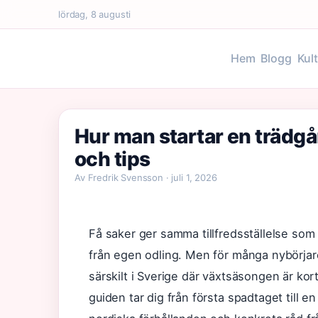
lördag, 8 augusti
Hem
Blogg
Kul
Hur man startar en trädgå
och tips
Av Fredrik Svensson · juli 1, 2026
Få saker ger samma tillfredsställelse som
från egen odling. Men för många nybörjare 
särskilt i Sverige där växtsäsongen är ko
guiden tar dig från första spadtaget till 