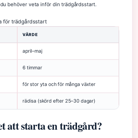
u behöver veta inför din trädgårdsstart.
a för trädgårdsstart
VÄRDE
april–maj
6 timmar
för stor yta och för många växter
rädisa (skörd efter 25–30 dagar)
et att starta en trädgård?