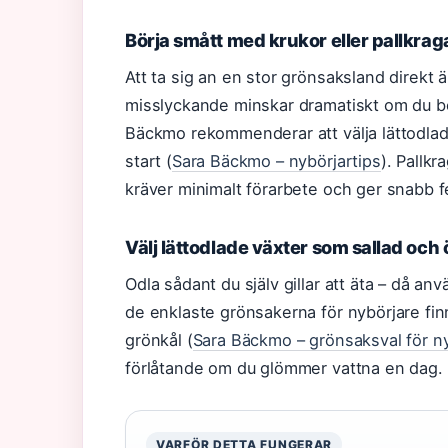
Börja smått med krukor eller pallkrag
Att ta sig an en stor grönsaksland direkt ä
misslyckande minskar dramatiskt om du bör
Bäckmo rekommenderar att välja lättodlade 
start (
Sara Bäckmo – nybörjartips
). Pallk
kräver minimalt förarbete och ger snabb 
Välj lättodlade växter som sallad och 
Odla sådant du själv gillar att äta – då a
de enklaste grönsakerna för nybörjare finns
grönkål (
Sara Bäckmo – grönsaksval för n
förlåtande om du glömmer vattna en dag.
VARFÖR DETTA FUNGERAR