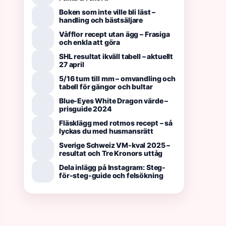
Boken som inte ville bli läst –
handling och bästsäljare
Våfflor recept utan ägg – Frasiga
och enkla att göra
SHL resultat ikväll tabell – aktuellt
27 april
5/16 tum till mm – omvandling och
tabell för gängor och bultar
Blue-Eyes White Dragon värde –
prisguide 2024
Fläsklägg med rotmos recept – så
lyckas du med husmansrätt
Sverige Schweiz VM-kval 2025 –
resultat och Tre Kronors uttåg
Dela inlägg på Instagram: Steg-
för-steg-guide och felsökning