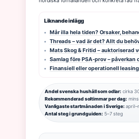
nordiska förhållanden och konkreta råd fr
Liknande inlägg
Mår illa hela tiden? Orsaker, beha
Threads – vad är det? Allt du beh
Mats Skog & Fritid – auktoriserad 
Samlag före PSA-prov – påverkan 
Finansiell eller operationell leasin
Andel svenska hushåll som odlar:
cirka 30
Rekommenderad soltimmar per dag:
minst
Vanligaste startmånaden i Sverige:
april–
Antal steg i grundguiden:
5–7 steg