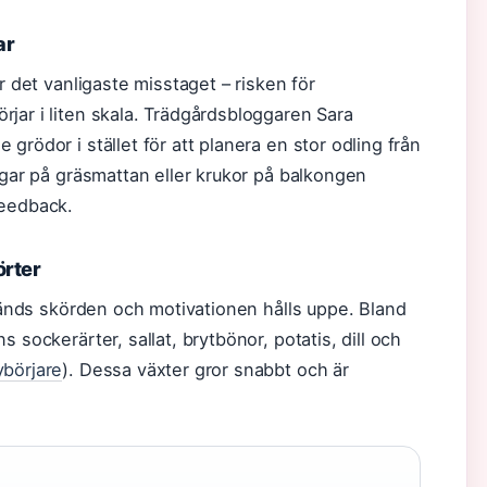
ar
r det vanligaste misstaget – risken för
jar i liten skala. Trädgårdsbloggaren Sara
grödor i stället för att planera en stor odling från
ragar på gräsmattan eller krukor på balkongen
feedback.
örter
nvänds skörden och motivationen hålls uppe. Bland
 sockerärter, sallat, brytbönor, potatis, dill och
ybörjare
). Dessa växter gror snabbt och är