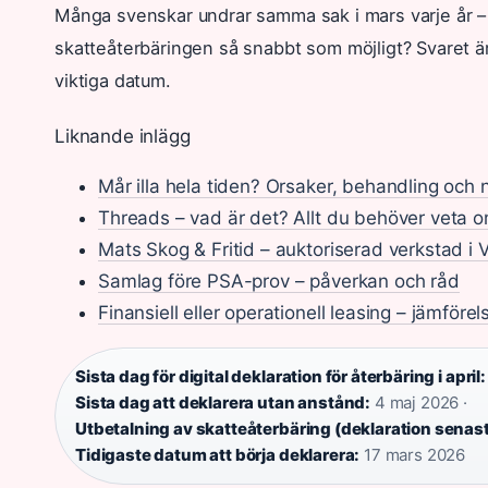
Många svenskar undrar samma sak i mars varje år –
skatteåterbäringen så snabbt som möjligt? Svaret är
viktiga datum.
Liknande inlägg
Mår illa hela tiden? Orsaker, behandling och 
Threads – vad är det? Allt du behöver veta 
Mats Skog & Fritid – auktoriserad verkstad i
Samlag före PSA-prov – påverkan och råd
Finansiell eller operationell leasing – jämförel
Sista dag för digital deklaration för återbäring i april:
Sista dag att deklarera utan anstånd:
4 maj 2026 ·
Utbetalning av skatteåterbäring (deklaration senast
Tidigaste datum att börja deklarera:
17 mars 2026