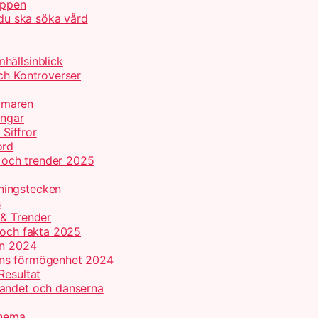
appen
 du ska söka vård
hällsinblick
ch Kontroverser
mmaren
ingar
 Siffror
ord
r och trender 2025
ningstecken
s
 & Trender
 och fakta 2025
on 2024
ans förmögenhet 2024
Resultat
gandet och danserna
chema