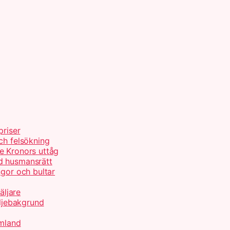
priser
ch felsökning
e Kronors uttåg
d husmansrätt
ngor och bultar
äljare
ljebakgrund
rmland