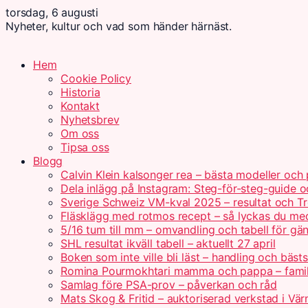
torsdag, 6 augusti
Nyheter, kultur och vad som händer härnäst.
Hem
Cookie Policy
Historia
Kontakt
Nyhetsbrev
Om oss
Tipsa oss
Blogg
Calvin Klein kalsonger rea – bästa modeller och 
Dela inlägg på Instagram: Steg-för-steg-guide o
Sverige Schweiz VM-kval 2025 – resultat och Tr
Fläsklägg med rotmos recept – så lyckas du me
5/16 tum till mm – omvandling och tabell för gä
SHL resultat ikväll tabell – aktuellt 27 april
Boken som inte ville bli läst – handling och bästs
Romina Pourmokhtari mamma och pappa – fami
Samlag före PSA-prov – påverkan och råd
Mats Skog & Fritid – auktoriserad verkstad i Vä