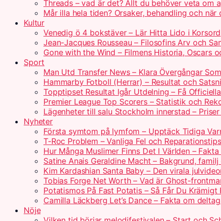
Threads – vad är det? Allt du behöver veta om 
Mår illa hela tiden? Orsaker, behandling och när
Kultur
Venedig ö 4 bokstäver – Lär Hitta Lido i Korsord
Jean-Jacques Rousseau – Filosofins Arv och Sam
Gone with the Wind – Filmens Historia, Oscars o
Sport
Man Utd Transfer News – Klara Övergångar So
Hammarby Fotboll (Herrar) – Resultat och Satsn
Topptipset Resultat Igår Utdelning – Få Officiella
Premier League Top Scorers – Statistik och Rek
Lägenheter till salu Stockholm innerstad – Prise
Nyheter
Första symtom på lymfom – Upptäck Tidiga Var
T-Roc Problem – Vanliga Fel och Reparationstip
Hur Många Muslimer Finns Det I Världen – Fakta
Satine Anais Geraldine Macht – Bakgrund, familj
Kim Kardashian Santa Baby – Den virala julvide
Tobias Forge Net Worth – Vad är Ghost-frontm
Potatismos På Fast Potatis – Så Får Du Krämigt 
Camilla Läckberg Let’s Dance – Fakta om delta
Nöje
Vilken tid börjar melodifestivalen – Start och S