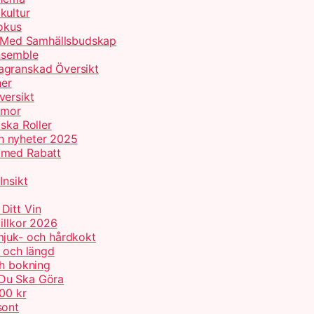
kultur
Fokus
er Med Samhällsbudskap
Ensemble
agranskad Översikt
ner
versikt
umor
ska Roller
h nyheter 2025
 med Rabatt
Insikt
Ditt Vin
illkor 2026
mjuk- och hårdkokt
p och längd
ch bokning
 Du Ska Göra
000 kr
sont