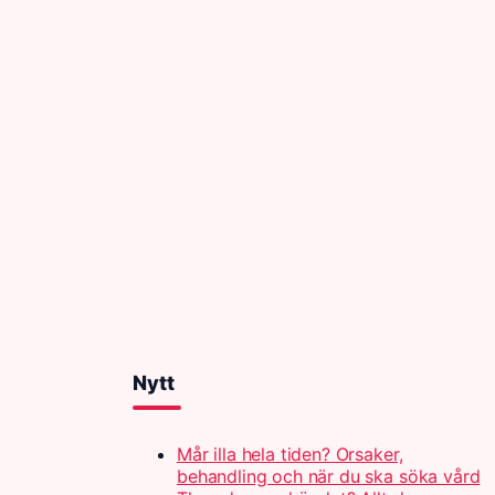
Nytt
Mår illa hela tiden? Orsaker,
behandling och när du ska söka vård