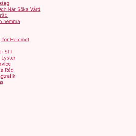
 steg
Och När Söka Vård
 råd
och hemma
ng för Hemmet
r Stil
 Lyster
rvice
ka Råd
gtrafik
ns