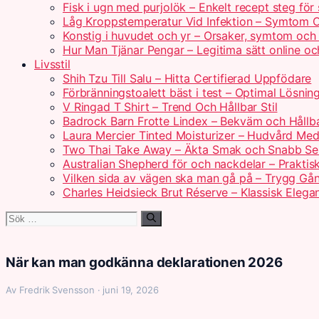
Fisk i ugn med purjolök – Enkelt recept steg för
Låg Kroppstemperatur Vid Infektion – Symtom 
Konstig i huvudet och yr – Orsaker, symtom och
Hur Man Tjänar Pengar – Legitima sätt online 
Livsstil
Shih Tzu Till Salu – Hitta Certifierad Uppfödare
Förbränningstoalett bäst i test – Optimal Lösni
V Ringad T Shirt – Trend Och Hållbar Stil
Badrock Barn Frotte Lindex – Bekväm och Hållba
Laura Mercier Tinted Moisturizer – Hudvård Med
Two Thai Take Away – Äkta Smak och Snabb Se
Australian Shepherd för och nackdelar – Praktis
Vilken sida av vägen ska man gå på – Trygg Gån
Charles Heidsieck Brut Réserve – Klassisk Elega
Sök
efter:
När kan man godkänna deklarationen 2026
Av Fredrik Svensson · juni 19, 2026