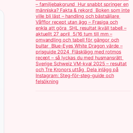
– familjebakgrund
Hur snabbt springer en
människa? Fakta & rekord
Boken som inte
ville bli läst – handling och bästsäljare
Våfflor recept utan ägg – Frasiga och
enkla att göra
SHL resultat ikväll tabell –
aktuellt 27 april
5/16 tum till mm –
omvandling och tabell för gängor och
bultar
Blue-Eyes White Dragon värde –
prisguide 2024
Fläsklägg med rotmos
recept – så lyckas du med husmansrätt
Sverige Schweiz VM-kval 2025 – resultat
och Tre Kronors uttåg
Dela inlägg på
Instagram: Steg-för-steg-guide och
felsökning