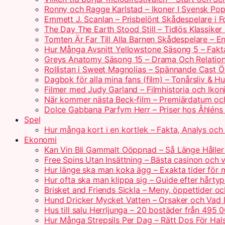
Ronny och Ragge Karlstad – Ikoner I Svensk Pop
Emmett J. Scanlan – Prisbelönt Skådespelare i 
The Day The Earth Stood Still – Tidlös Klassik
Tomten Är Far Till Alla Barnen Skådespelare – 
Hur Många Avsnitt Yellowstone Säsong 5 – Fakt
Greys Anatomy Säsong 15 – Drama Och Relatio
Rollistan i Sweet Magnolias – Spännande Cast Ö
Dagbok för alla mina fans (film) – Tonårsliv & H
Filmer med Judy Garland – Filmhistoria och Ikoni
När kommer nästa Beck-film – Premiärdatum oc
Dolce Gabbana Parfym Herr – Priser hos Åhléns
Spel
Hur många kort i en kortlek – Fakta, Analys och 
Ekonomi
Kan Vin Bli Gammalt Oöppnad – Så Länge Håller 
Free Spins Utan Insättning – Bästa casinon och v
Hur länge ska man koka ägg – Exakta tider för 
Hur ofta ska man klippa sig – Guide efter hårty
Brisket and Friends Sickla – Meny, öppettider o
Hund Dricker Mycket Vatten – Orsaker och Vad
Hus till salu Herrljunga – 20 bostäder från 495 
Hur Många Strepsils Per Dag – Rätt Dos För Hal