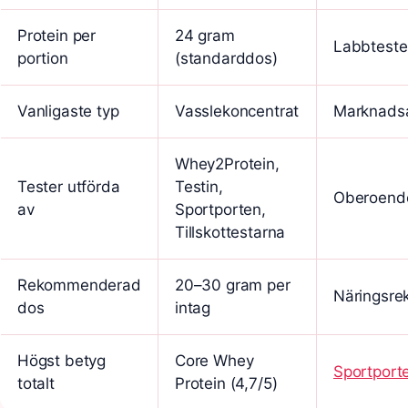
Protein per
24 gram
Labbteste
portion
(standarddos)
Vanligaste typ
Vasslekoncentrat
Marknads
Whey2Protein,
Tester utförda
Testin,
Oberoende
av
Sportporten,
Tillskottestarna
Rekommenderad
20–30 gram per
Näringsr
dos
intag
Högst betyg
Core Whey
Sportport
totalt
Protein (4,7/5)