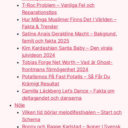
T-Roc Problem – Vanliga Fel och
Reparationstips
Hur Många Muslimer Finns Det I Världen –
Fakta & Trender
Satine Anais Geraldine Macht – Bakgrund,
familj och fakta 2025
Kim Kardashian Santa Baby – Den virala
julvideon 2024
Tobias Forge Net Worth – Vad är Ghost-
frontmans förmögenhet 2024
Potatismos På Fast Potatis – Så Får Du
Krämigt Resultat
Camilla Läckberg Let’s Dance – Fakta om
deltagandet och danserna
Nöje
Vilken tid börjar melodifestivalen – Start och
Schema
Ronny och Ragge Karlstad – Ikoner I Svensk