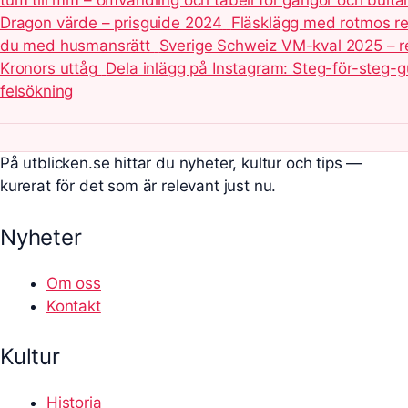
tum till mm – omvandling och tabell för gängor och bulta
Dragon värde – prisguide 2024
Fläsklägg med rotmos re
du med husmansrätt
Sverige Schweiz VM-kval 2025 – re
Kronors uttåg
Dela inlägg på Instagram: Steg-för-steg-
felsökning
På utblicken.se hittar du nyheter, kultur och tips —
kurerat för det som är relevant just nu.
Nyheter
Om oss
Kontakt
Kultur
Historia