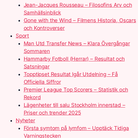
Jean-Jacques Rousseau – Filosofins Arv och
Samhällsinblick
Gone with the Wind – Filmens Historia, Oscars
och Kontroverser
Sport
Man Utd Transfer News – Klara Övergångar
Sommaren
Hammarby Fotboll (Herrar) – Resultat och
Satsningar
Topptipset Resultat Igår Utdelning – Få
Officiella Siffror
Premier League Top Scorers – Statistik och
Rekord
Lägenheter till salu Stockholm innerstad –
Priser och trender 2025
Nyheter
Första symtom på lymfom – Upptäck Tidiga
Varningstecken