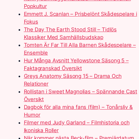
Popkultur
Emmett J. Scanlan – Prisbelönt Skådespelare i
Fokus
The Day The Earth Stood Still – Tidlös
Klassiker Med Samhällsbudskap
Tomten Är Far Till Alla Barnen Skådespelare –
Ensemble
Hur Många Avsnitt Yellowstone Säsong 5 –
Faktagranskad Översikt
Greys Anatomy Säsong 15 – Drama Och
Relationer
Rollistan i Sweet Magnolias – Spännande Cast
Översikt
Dagbok för alla mina fans (film) – Tonårsliv &
Humor
Filmer med Judy Garland – Filmhistoria och
Ikoniska Roller
När kommer nästa Beck-film – Premiärdatum