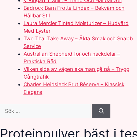
V Ringad T Shirt – Trend Och Hållbar Stil
Badrock Barn Frotte Lindex – Bekväm och
Hållbar Stil
Laura Mercier Tinted Moisturizer – Hudvård
Med Lyster
Two Thai Take Away – Äkta Smak och Snabb
Service
Australian Shepherd för och nackdelar –
Praktiska Råd
Vilken sida av vägen ska man gå på – Trygg
Gångtrafik
Charles Heidsieck Brut Réserve – Klassisk
Elegans
Sök
efter:
Proteinpulver bäst i tes