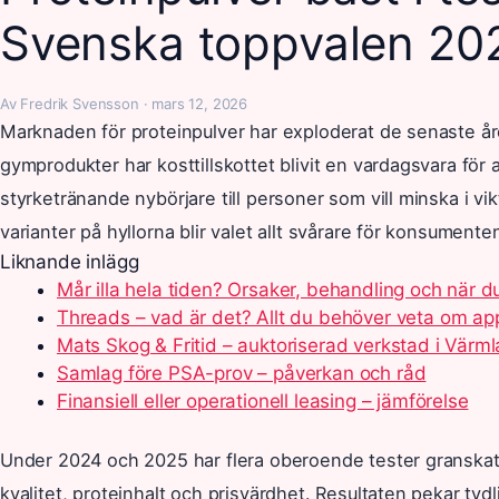
Svenska toppvalen 20
Av Fredrik Svensson · mars 12, 2026
Marknaden för proteinpulver har exploderat de senaste å
gymprodukter har kosttillskottet blivit en vardagsvara för al
styrketränande nybörjare till personer som vill minska i vi
varianter på hyllorna blir valet allt svårare för konsumente
Liknande inlägg
Mår illa hela tiden? Orsaker, behandling och när d
Threads – vad är det? Allt du behöver veta om a
Mats Skog & Fritid – auktoriserad verkstad i Värm
Samlag före PSA-prov – påverkan och råd
Finansiell eller operationell leasing – jämförelse
Under 2024 och 2025 har flera oberoende tester granska
kvalitet, proteinhalt och prisvärdhet. Resultaten pekar tydl