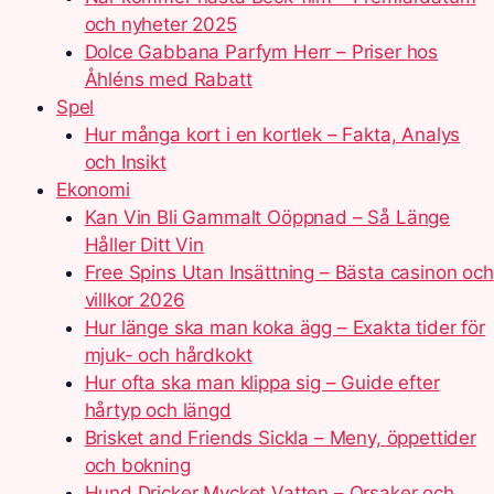
och nyheter 2025
Dolce Gabbana Parfym Herr – Priser hos
Åhléns med Rabatt
Spel
Hur många kort i en kortlek – Fakta, Analys
och Insikt
Ekonomi
Kan Vin Bli Gammalt Oöppnad – Så Länge
Håller Ditt Vin
Free Spins Utan Insättning – Bästa casinon och
villkor 2026
Hur länge ska man koka ägg – Exakta tider för
mjuk- och hårdkokt
Hur ofta ska man klippa sig – Guide efter
hårtyp och längd
Brisket and Friends Sickla – Meny, öppettider
och bokning
Hund Dricker Mycket Vatten – Orsaker och