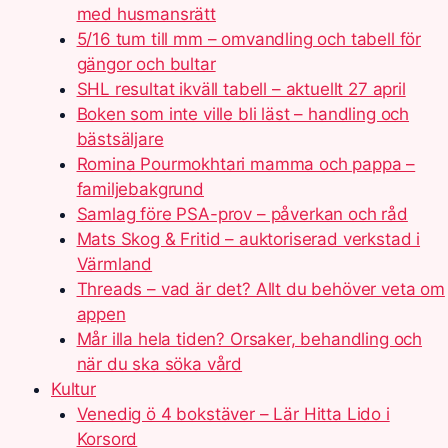
med husmansrätt
5/16 tum till mm – omvandling och tabell för
gängor och bultar
SHL resultat ikväll tabell – aktuellt 27 april
Boken som inte ville bli läst – handling och
bästsäljare
Romina Pourmokhtari mamma och pappa –
familjebakgrund
Samlag före PSA-prov – påverkan och råd
Mats Skog & Fritid – auktoriserad verkstad i
Värmland
Threads – vad är det? Allt du behöver veta om
appen
Mår illa hela tiden? Orsaker, behandling och
när du ska söka vård
Kultur
Venedig ö 4 bokstäver – Lär Hitta Lido i
Korsord