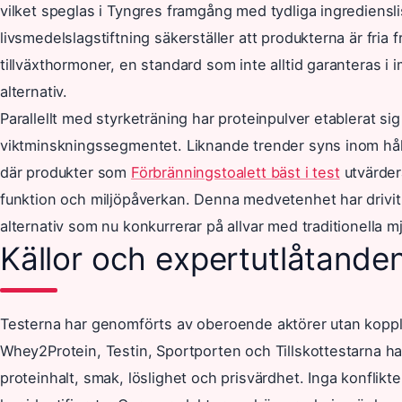
vilket speglas i Tyngres framgång med tydliga ingrediensli
livsmedelslagstiftning säkerställer att produkterna är fria f
tillväxthormoner, en standard som inte alltid garanteras i
alternativ.
Parallellt med styrketräning har proteinpulver etablerat si
viktminskningssegmentet. Liknande trender syns inom hå
där produkter som
Förbränningstoalett bäst i test
utvärder
funktion och miljöpåverkan. Denna medvetenhet har drivi
alternativ som nu konkurrerar på allvar med traditionella m
Källor och expertutlåtande
Testerna har genomförts av oberoende aktörer utan koppling
Whey2Protein, Testin, Sportporten och Tillskottestarna har
proteinhalt, smak, löslighet och prisvärdhet. Inga konflikte