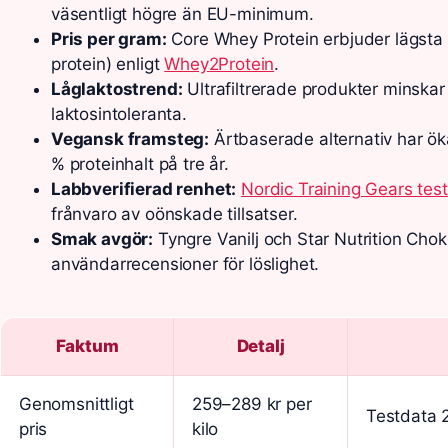
väsentligt högre än EU-minimum.
Pris per gram:
Core Whey Protein erbjuder lägsta P
protein) enligt
Whey2Protein
.
Låglaktostrend:
Ultrafiltrerade produkter minska
laktosintoleranta.
Vegansk framsteg:
Ärtbaserade alternativ har öka
% proteinhalt på tre år.
Labbverifierad renhet:
Nordic Training Gears test
frånvaro av oönskade tillsatser.
Smak avgör:
Tyngre Vanilj och Star Nutrition Chok
användarrecensioner för löslighet.
Faktum
Detalj
Genomsnittligt
259–289 kr per
Testdata 
pris
kilo