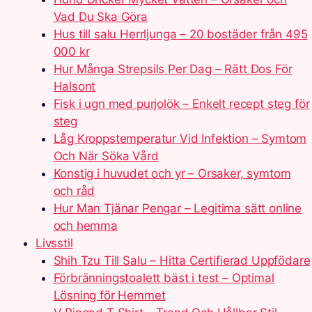
Vad Du Ska Göra
Hus till salu Herrljunga – 20 bostäder från 495
000 kr
Hur Många Strepsils Per Dag – Rätt Dos För
Halsont
Fisk i ugn med purjolök – Enkelt recept steg för
steg
Låg Kroppstemperatur Vid Infektion – Symtom
Och När Söka Vård
Konstig i huvudet och yr – Orsaker, symtom
och råd
Hur Man Tjänar Pengar – Legitima sätt online
och hemma
Livsstil
Shih Tzu Till Salu – Hitta Certifierad Uppfödare
Förbränningstoalett bäst i test – Optimal
Lösning för Hemmet