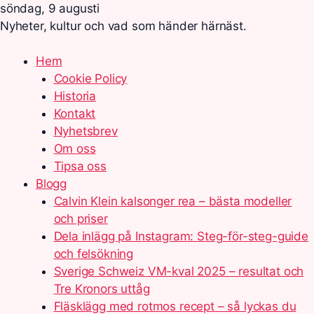
söndag, 9 augusti
Nyheter, kultur och vad som händer härnäst.
Hem
Cookie Policy
Historia
Kontakt
Nyhetsbrev
Om oss
Tipsa oss
Blogg
Calvin Klein kalsonger rea – bästa modeller
och priser
Dela inlägg på Instagram: Steg-för-steg-guide
och felsökning
Sverige Schweiz VM-kval 2025 – resultat och
Tre Kronors uttåg
Fläsklägg med rotmos recept – så lyckas du