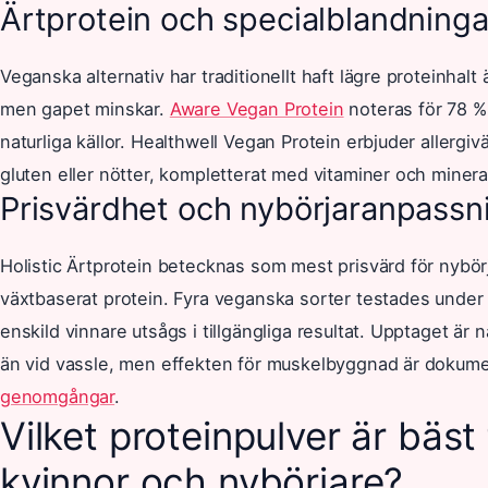
Ärtprotein och specialblandninga
Veganska alternativ har traditionellt haft lägre proteinhalt
men gapet minskar.
Aware Vegan Protein
noteras för 78 %
naturliga källor. Healthwell Vegan Protein erbjuder allergiv
gluten eller nötter, kompletterat med vitaminer och minera
Prisvärdhet och nybörjaranpassn
Holistic Ärtprotein betecknas som mest prisvärd för nybörj
växtbaserat protein. Fyra veganska sorter testades unde
enskild vinnare utsågs i tillgängliga resultat. Upptaget ä
än vid vassle, men effekten för muskelbyggnad är dokum
genomgångar
.
Vilket proteinpulver är bäst 
kvinnor och nybörjare?