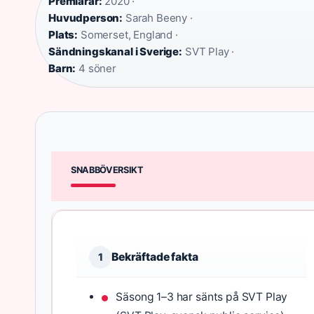
Premiärår:
2020 ·
Huvudperson:
Sarah Beeny ·
Plats:
Somerset, England ·
Sändningskanal i Sverige:
SVT Play ·
Barn:
4 söner
SNABBÖVERSIKT
Bekräftade fakta
1
Säsong 1–3 har sänts på SVT Play