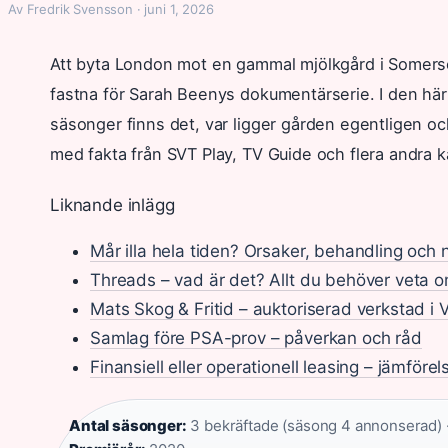
Av Fredrik Svensson · juni 1, 2026
Att byta London mot en gammal mjölkgård i Somerse
fastna för Sarah Beenys dokumentärserie. I den här
säsonger finns det, var ligger gården egentligen och
med fakta från SVT Play, TV Guide och flera andra kä
Liknande inlägg
Mår illa hela tiden? Orsaker, behandling och 
Threads – vad är det? Allt du behöver veta 
Mats Skog & Fritid – auktoriserad verkstad i
Samlag före PSA-prov – påverkan och råd
Finansiell eller operationell leasing – jämförel
Antal säsonger:
3 bekräftade (säsong 4 annonserad) 