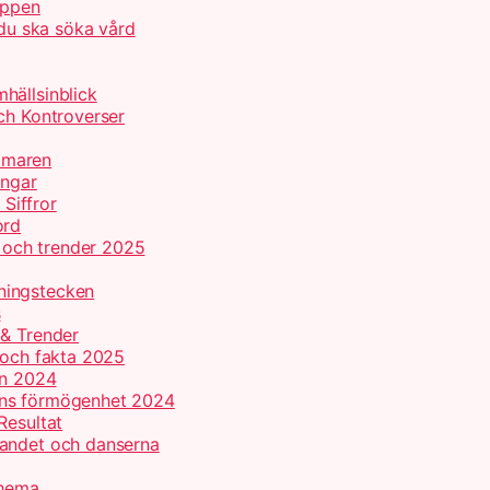
appen
 du ska söka vård
hällsinblick
ch Kontroverser
mmaren
ingar
 Siffror
ord
r och trender 2025
ningstecken
s
 & Trender
 och fakta 2025
on 2024
ans förmögenhet 2024
Resultat
gandet och danserna
chema