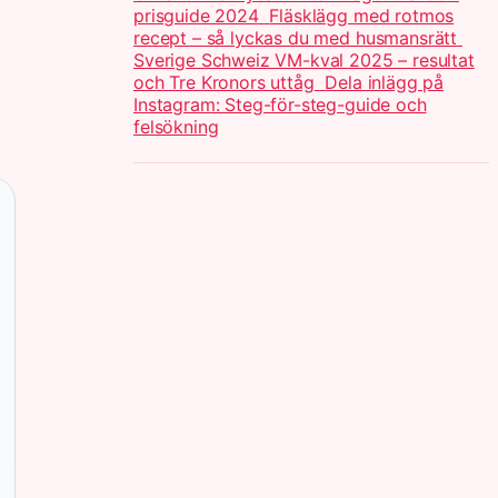
prisguide 2024
Fläsklägg med rotmos
recept – så lyckas du med husmansrätt
Sverige Schweiz VM-kval 2025 – resultat
och Tre Kronors uttåg
Dela inlägg på
Instagram: Steg-för-steg-guide och
felsökning