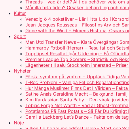
Threads – vad är det? Allt du behöver veta om 
Mår illa hela tiden? Orsaker, behandling och när
Kultur
Venedig ö 4 bokstäver – Lär Hitta Lido i Korsord
Jean-Jacques Rousseau – Filosofins Arv och Sam
Gone with the Wind – Filmens Historia, Oscars o
Sport
Man Utd Transfer News – Klara Övergångar So
Hammarby Fotboll (Herrar) – Resultat och Satsn
Topptipset Resultat Igår Utdelning – Få Officiella
Premier League Top Scorers – Statistik och Rek
Lägenheter till salu Stockholm innerstad – Prise
Nyheter
Första symtom på lymfom – Upptäck Tidiga Var
T-Roc Problem – Vanliga Fel och Reparationstip
Hur Många Muslimer Finns Det I Världen – Fakta
Satine Anais Geraldine Macht – Bakgrund, familj
Kim Kardashian Santa Baby – Den virala julvide
Tobias Forge Net Worth – Vad är Ghost-frontm
Potatismos På Fast Potatis – Så Får Du Krämigt 
Camilla Läckberg Let’s Dance – Fakta om delta
Nöje
Vilken tid börjar melodifestivalen – Start och S