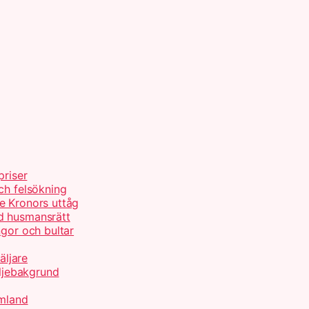
priser
ch felsökning
e Kronors uttåg
d husmansrätt
ngor och bultar
äljare
ljebakgrund
rmland