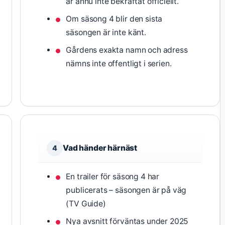
är ännu inte bekräftat officiellt.
Om säsong 4 blir den sista
säsongen är inte känt.
Gårdens exakta namn och adress
nämns inte offentligt i serien.
Vad händer härnäst
4
En trailer för säsong 4 har
publicerats – säsongen är på väg
(TV Guide)
Nya avsnitt förväntas under 2025