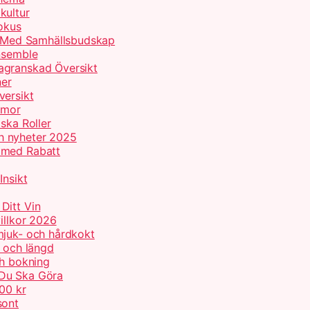
kultur
Fokus
er Med Samhällsbudskap
Ensemble
agranskad Översikt
ner
versikt
umor
ska Roller
h nyheter 2025
 med Rabatt
Insikt
Ditt Vin
illkor 2026
mjuk- och hårdkokt
p och längd
ch bokning
 Du Ska Göra
000 kr
sont