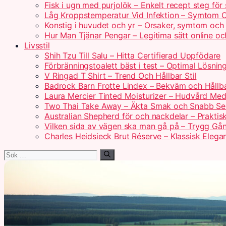
Fisk i ugn med purjolök – Enkelt recept steg för
Låg Kroppstemperatur Vid Infektion – Symtom 
Konstig i huvudet och yr – Orsaker, symtom och
Hur Man Tjänar Pengar – Legitima sätt online 
Livsstil
Shih Tzu Till Salu – Hitta Certifierad Uppfödare
Förbränningstoalett bäst i test – Optimal Lösni
V Ringad T Shirt – Trend Och Hållbar Stil
Badrock Barn Frotte Lindex – Bekväm och Hållba
Laura Mercier Tinted Moisturizer – Hudvård Med
Two Thai Take Away – Äkta Smak och Snabb Se
Australian Shepherd för och nackdelar – Praktis
Vilken sida av vägen ska man gå på – Trygg Gån
Charles Heidsieck Brut Réserve – Klassisk Elega
Sök
efter: