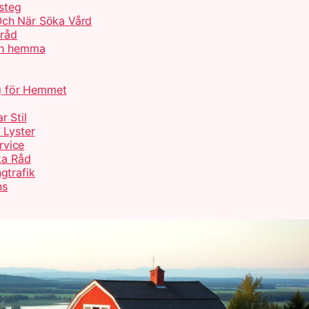
 steg
Och När Söka Vård
 råd
och hemma
ng för Hemmet
r Stil
 Lyster
rvice
ka Råd
gtrafik
ns