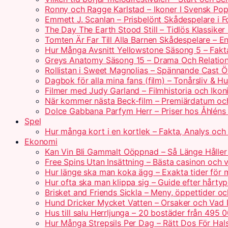
Ronny och Ragge Karlstad – Ikoner I Svensk Pop
Emmett J. Scanlan – Prisbelönt Skådespelare i 
The Day The Earth Stood Still – Tidlös Klassik
Tomten Är Far Till Alla Barnen Skådespelare – 
Hur Många Avsnitt Yellowstone Säsong 5 – Fakt
Greys Anatomy Säsong 15 – Drama Och Relatio
Rollistan i Sweet Magnolias – Spännande Cast Ö
Dagbok för alla mina fans (film) – Tonårsliv & H
Filmer med Judy Garland – Filmhistoria och Ikoni
När kommer nästa Beck-film – Premiärdatum oc
Dolce Gabbana Parfym Herr – Priser hos Åhléns
Spel
Hur många kort i en kortlek – Fakta, Analys och 
Ekonomi
Kan Vin Bli Gammalt Oöppnad – Så Länge Håller 
Free Spins Utan Insättning – Bästa casinon och v
Hur länge ska man koka ägg – Exakta tider för 
Hur ofta ska man klippa sig – Guide efter hårty
Brisket and Friends Sickla – Meny, öppettider o
Hund Dricker Mycket Vatten – Orsaker och Vad
Hus till salu Herrljunga – 20 bostäder från 495 
Hur Många Strepsils Per Dag – Rätt Dos För Hal