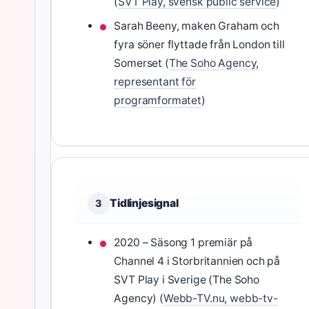
(
SVT Play, svensk public service
)
Sarah Beeny, maken Graham och
fyra söner flyttade från London till
Somerset (
The Soho Agency,
representant för
programformatet
)
Tidlinjesignal
3
2020 – Säsong 1 premiär på
Channel 4 i Storbritannien och på
SVT Play i Sverige (The Soho
Agency) (
Webb-TV.nu, webb-tv-