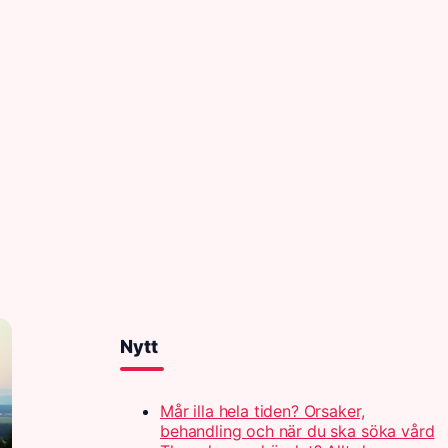
Nytt
Mår illa hela tiden? Orsaker,
behandling och när du ska söka vård