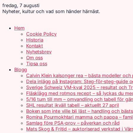
fredag, 7 augusti
Nyheter, kultur och vad som händer härnäst.
Hem
Cookie Policy
Historia
Kontakt
Nyhetsbrev
Om oss
Tipsa oss
Blogg
Calvin Klein kalsonger rea – bästa modeller och 
Dela inlägg på Instagram: Steg-för-steg-guide o
Sverige Schweiz VM-kval 2025 – resultat och Tr
Fläsklägg med rotmos recept – så lyckas du me
5/16 tum till mm – omvandling och tabell för gä
SHL resultat ikväll tabell – aktuellt 27 april
Boken som inte ville bli läst – handling och bästs
Romina Pourmokhtari mamma och pappa – fami
Samlag före PSA-prov – påverkan och råd
Mats Skog & Fritid – auktoriserad verkstad i Vä