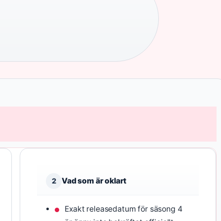
Vad som är oklart
2
Exakt releasedatum för säsong 4