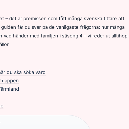
t – det är premissen som fått många svenska tittare att
 guiden får du svar på de vanligaste frågorna: hur många
 vad händer med familjen i säsong 4 – vi reder ut alltihop
llor.
när du ska söka vård
om appen
 Värmland
se
·