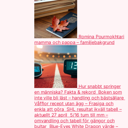
Romina Pourmokhtari
mamma och pappa – familjebakgrund
Hur snabbt springer
en människa? Fakta & rekord
Boken som
inte ville bli läst – handling och bästsäljare
Våfflor recept utan ägg – Frasiga och
enkla att göra
SHL resultat ikväll tabell –
aktuellt 27 april
5/16 tum till mm –
omvandling och tabell för gängor och
bultar
Blue-Eyes White Dragon värde –